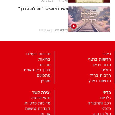
יועבר אליה. אך בעקבות כך
חיים לוין
02.06.26
שההעברה נעצרה ונחסמה - היא
מאיר חי מגיש: "תפילת הדרך"
צפויה להשבית את המערכות שוב
צביקה סגל
03.11.24
ראשי
חדשות בעולם
חדשות ברצף
בריאות
מדור וידאו
חרדים
פוליטי
ברוך דיין האמת
חרבות ברזל
מתכונים
חדשות בארץ
מעניין
מדיני
יצירת קשר
גלריות
תנאי שימוש
רכב ותחבורה
מדיניות פרטיות
כלכלי
הצהרת נגישות
קול כבודה
אודות