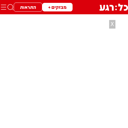
מבזקים +
התראות
X