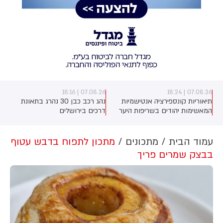
07.08.26 | 18:16
07.08.26 | 18:24
תיאוריות קונספירציה אנטישמיות
נהג רכב כבן 30 נהרג בתאונת
המאשימות יהודים בשריפות היער
דרכים בירושלים
באירופה מתפשטות באופן מכוון
ברשתות החברתיות, כך עולה
מניתוח חדש של CyberWell, ארגון
עמוד הבית
מתכונים
מתכון לתפוח בדבש עטוף
המנטר אנטישמיות ברשת. הדו"ח
בבצק שמרים פריך
מצא כי פוסטים זהים ב-X שותפו
בצרפתית, אנגלית וספרדית, בטענה
שיהודים הם שהציתו במכוון את
השריפות בצרפת, ספרד ונורבגיה
בטרה להרוויח פוליטית או כלכלית
מהמצב.