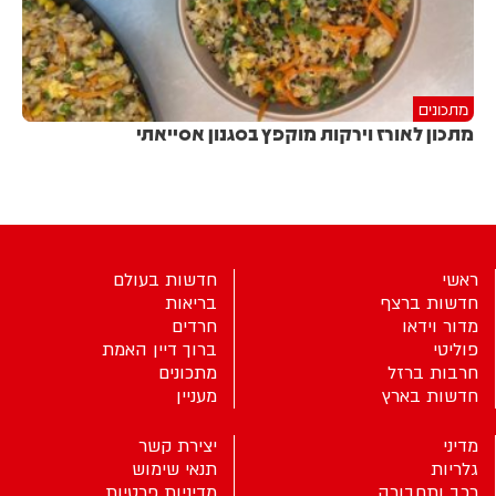
מתכונים
מתכון לאורז וירקות מוקפץ בסגנון אסייאתי
ראשי
חדשות בעולם
חדשות ברצף
בריאות
מדור וידאו
חרדים
פוליטי
ברוך דיין האמת
חרבות ברזל
מתכונים
חדשות בארץ
מעניין
מדיני
יצירת קשר
גלריות
תנאי שימוש
רכב ותחבורה
מדיניות פרטיות