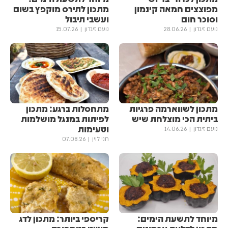
מפוצצים חמאה קינמון
מתכון לתירס מוקפץ בשום
וסוכר חום
ועשבי תיבול
נועם זיגדון
28.06.26
נועם זיגדון
15.07.26
מתכון לשווארמה פרגיות
מתחסלות ברגע: מתכון
ביתית הכי מוצלחת שיש
לפיתות במנגל מושלמות
וטעימות
נועם זיגדון
14.06.26
חני לוין
07.08.26
מיוחד לתשעת הימים:
קריספי ביותר: מתכון לדג