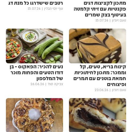
מתכון לקציצות דגים
רטבים שישדרגו כל מנת דג
פקנטיות עם זיתי קלמטה
שף יוסי הבלין
15.07.26
בעיטוף בצק שמרים
נועם זיגדון
15.07.26
קינוח בריא, טעים, קל
נעים להכיר: הפאקוס - בן
וממכר: מתכון לחיתוכיות
דודו הטעים והפחות מוכר
חמאת בוטנים עם תמרים
של המלפפון
ופיצוחים
צביקה סגל
26.06.26
נועם זיגדון
23.06.26