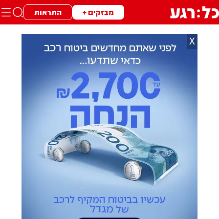
מבזקים +
התראות
X