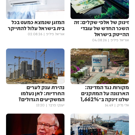
זינוק של אלפי שקלים: זה
המזגן שנמצא כמעט בכל
השכר החדש של עובדי
בית בישראל עלול להתייקר
ההייטק בישראל
אוריאל פיליפ
02.08.26
אוריאל פיליפ
04.08.26
מקורות נגד המדינה:
נהירת ענק לערים
הארנונה על המתקנים
החרדיות: לאן נעלמו
שלנו זינקה ב־1,662%
המשקיעים הגדולים?
אלי גליק
14:49
יענקי פרבר
13:20