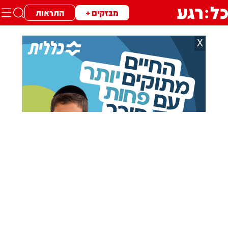
מבזקים +
התראות
X