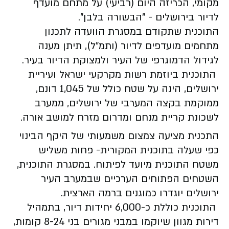
מקומי, הכריזה היום (רביעי) על מתחם מועדף
לדיור בירושלים - "הבשורה בלבן".
התוכנית שתקודם במסגרת הוועדה לתכנון
מתחמים מועדפים לדיור (ותמ"ל), תיתן מענה
לגידול הדמוגרפי של העיר ולמצוקת הדיור בעיר.
התוכנית ביוזמת רשות מקרקעי ישראל ועיריית
ירושלים, הינה על שטח כולל של 1,045 דונם,
ממוקמת בקצה המערבי של ירושלים, ממערב
לשכונת קריית מנחם ומדרום מזרח למושב אורה.
התכנית מציעה צמצום משמעותי של היקף הבינוי
כפי שעלה בתוכנית המקורית- פחות משליש
משטח התוכנית מיועד לפיתוח. במסגרת התוכנית,
השטחים הפתוחים הערכיים שבמערב העיר
ירושלים יוגדרו כמוגנים ברמה הארצית.
התוכנית כוללת כ-6,000 יחידות דיור, בתמהיל
דירות מגוון שיוקמו במבני מגורים בני 8-24 קומות,