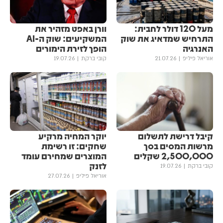
מעל 120 דולר לחבית:
וורן באפט מזהיר את
התרחיש שמדאיג את שוק
המשקיעים: שוק ה-AI
האנרגיה
הופך לזירת הימורים
אוריאל פיליפ
21.07.26
קובי ברקת
19.07.26
קיבל דרישת לתשלום
יוקר המחיה מרקיע
מרשות המסים בסך
שחקים: זו רשימת
2,500,000 שקלים
המוצרים שמחירם עומד
לזנק
קובי ברקת
19.07.26
אוריאל פיליפ
27.07.26