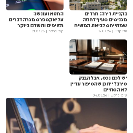
בקניית דירה: חרדים
החטא ועונשו:
מכניסים סעיף לחוזה
עליאקספרס מכרה דברים
שמתייחס לביאת המשיח
מזויפים ותשלם ביוקר
אלי קליין
17.07.26
קובי ברקת
21.07.26
יש לכם נכס, אבל הבנק
סירב? ייתכן שהסיפור עדיין
לא הסתיים
שימי פרקש
04.08.26