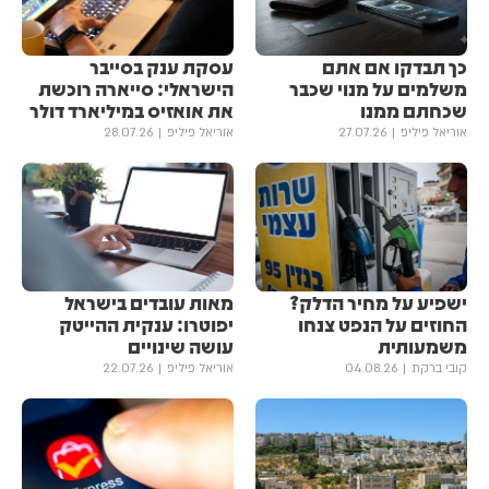
כך תבדקו אם אתם
עסקת ענק בסייבר
משלמים על מנוי שכבר
הישראלי: סייארה רוכשת
שכחתם ממנו
את אואזיס במיליארד דולר
אוריאל פיליפ
27.07.26
אוריאל פיליפ
28.07.26
ישפיע על מחיר הדלק?
מאות עובדים בישראל
החוזים על הנפט צנחו
יפוטרו: ענקית ההייטק
משמעותית
עושה שינויים
קובי ברקת
04.08.26
אוריאל פיליפ
22.07.26