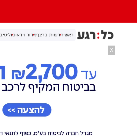
ראשי
חדשות ברצף
מדור וידאו
פוליטי
בי
X