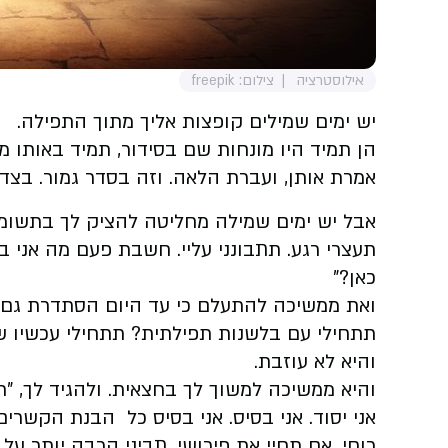
אילוסטרציה
צילום: freepik
יש ימים שמילים קופצות אליך מתוך התפילה.
הן תמיד היו מונחות שם בסידור, תמיד באותו 
אמרת אותן, ועברת הלאה. וזה בסדר גמור. בצדיק
אבל יש ימים שמילה מחליטה להציק לך בתשומת ל
תעצרי רגע. תתבונני עליי. חשבת פעם מה אני 
כאן?"
ואת ממשיכה להתעלם כי עד היום הסתדרת גם כ
תתחילי עם בלשנות תפילתית? תתחילי עכשיו ש
והיא לא עוזבת.
והיא ממשיכה למשוך לך בחצאית. ולהגיד לך, "תנ
אני יסוד. אני בסיס. אני בסיס כל הבנת הקשרים
כוחי, אם תחיי את פירושי, תביני הרבה יותר על 