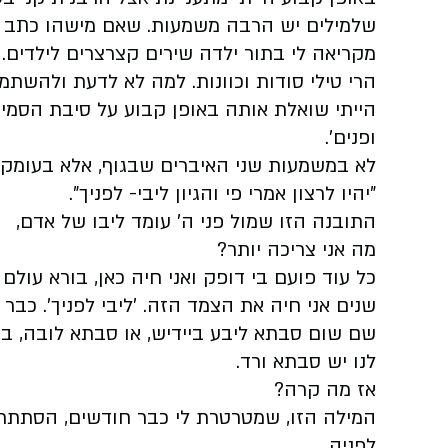
שלמילים יש הרבה משמעות. שאם מישהו כתב מ
מקריאה לי בתור ילדה שירים קצרצרים לילדים. א
הרי טילי סודות וכוונות. למה לא לדעת ולהשת
הייתי שואלת אותה באופן קבוע על סיבת הסמיכ
ופנים'.
לא במשמעות שני האיברים שבגוף, אלא בעומק ה
"יהיו לרצון אמרי פי והגיון ליבי- לפניך".
התובנה הזו שמול פני ה' עומד ליבו של אדם,
מה אני צריכה יותר?
כל עוד פועם בי דופק ואני חיה כאן, בורא עול
שנים אני חיה את הצמד הזה. 'ליבי לפניך'. כבר
שם שום סבתא ליבע ביידיש, או סבתא לובה, בר
לנו יש סבתא ורד.
אז מה קרה?
המילה הזו, שמטרטרת לי כבר חודשים, הסתתרה 
לפניה.