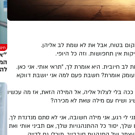
מקום בטוח, אבל את לא שמת לב אליהן.
חינ
ות אין תחפושות. וזה כל היופי.
"אפ
המש
ב חיובית. היא אומרת לך, "תראי אותי. אני כאן.
להת
בעומק אומרת? חשבת פעם למה אני יושבת דווקא
כה בלי לצלול אליה, אל המילה הזאת, אז מה עכשיו
יג ושיח עם מילה שאת לא מכירה?
י לי רגע, אני מילה חשובה, אני לא סתם מנדנדת לך.
 שלך, יסוד כל ההתנהגויות שלך, אם תביני אותי ואת
עצמך ועל התנהגות סובבייך. תוכלי גם לדייק