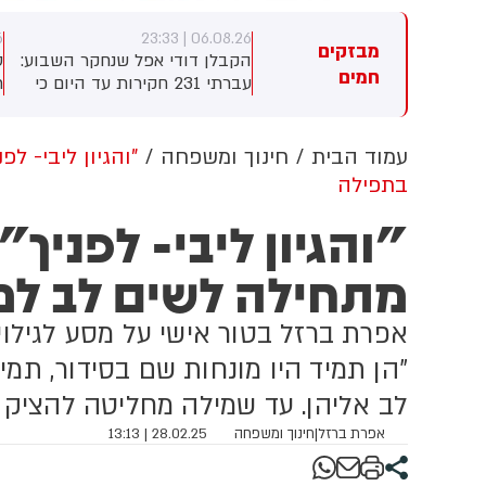
1
06.08.26 | 23:33
06.08.26 | 2
מבזקים
אמפ על סאגת החימושים: יש
הקבלן דודי אפל שנחקר השבוע:
ט
חמים
ו מלאי בלתי נגמר, אנחנו תמיד
עברתי 231 חקירות עד היום כי
ת
צים עוד
לא הסכמתי לקבל 400 מיליון
י
שקלים שהמדינה רצתה להביא
ה
לי על פינוי 1,700 משפחות
ב
עמוד הבית
חינוך ומשפחה
"והגיון ליבי- ל
בתפילה
"והגיון ליבי- לפניך
מתחילה לשים לב למ
אפרת ברזל בטור אישי על מסע לגילו
"הן תמיד היו מונחות שם בסידור, תמ
לב אליהן. עד שמילה מחליטה להציק 
אפרת ברזל
|
חינוך ומשפחה
28.02.25 | 13:13