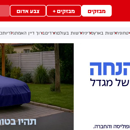
מבזקים
מבזקים +
צבע אדום
טחוני
חדשות בארץ
מדיני
חדשות בעולם
חרדים
ברוך דיין האמת
גלריות
כל