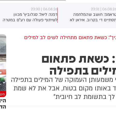
06.08.26 | 23:30
06.08.26 | 23:3
ראמפ: חושב שהמלחמה
דפנה ליאל: סגלוביץ' מכוון
סתיים די בקרוב. איראן לא
לשיתוף פעולה עם רע"ם במטרה
כולה להחזיק עוד הרבה זמן. על
להוביל שינוי אסטרטגי שיכשיר
מו״מ להסכם: זה יכול לקרות
שיתוף פעולה יהודי-ערבי בתחום
קרוב
האזרחי. המהלך תלוי באישור
פניך": כשאת פתאום מתחילה לשים לב למילים
מוסדות המפלגה, לקראת ועידת
רע"ם שצפויה להתקיים ב-22
באוגוסט
": כשאת פתאום
ילים בתפילה
י משמעותן העמוקה של המילים בתפילה
יד באותו מקום בטוח, אבל את לא שמת
חינ
לך בתשומת לב חיובית"
היא
הדו