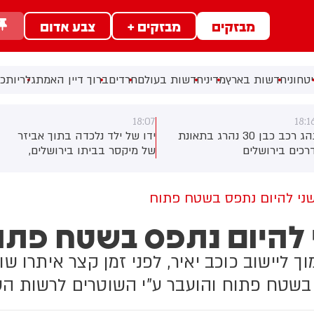
מבזקים
מבזקים +
צבע אדום
טחוני
חדשות בארץ
מדיני
חדשות בעולם
חרדים
ברוך דיין האמת
גלריות
כל
17:40
18:0
דו של ילד נלכדה בתוך אביזר
ראש השב"כ לשעבר רונן בר
ל מיקסר בביתו בירושלים,
השתתף היום בכנס לזכרו של
וחמי כבאות והצלה הוזעקו
החטוף שנרצח בשבי הרש
מקום וחילצו אותו ללא פגע
גולדברג פולין ז"ל שהתקיים
הבוקר בשכונת בקעה בירושלים
שני להיום נתפס בשטח פתוח
 להיום נתפס בשטח פתו
ליישוב כוכב יאיר, לפני זמן קצר איתרו שו
 בשטח פתוח והועבר ע"י השוטרים לרשות הט