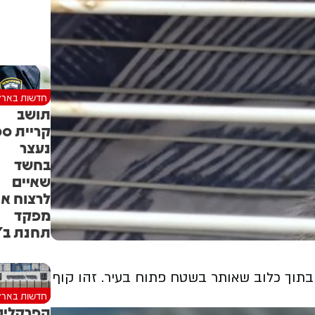
חדשות בארץ
תושב
קריית ספ
נעצר
בחשד
שאיים
לרצוח א
מפקד
תחנת ב"
בתוך כלוב שאותר בשטח פתוח בעיר. זהו קוף
חדשות בארץ
הפרקליט