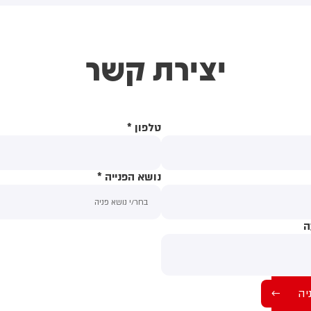
קלים שהמדינה רצתה להביא
המו״מ להסכם: זה יכול לקרות
י על פינוי 1,700 משפחות
בקרוב
יצירת קשר
טלפון
*
נושא הפנייה
*
ה
תוכן ההודעה