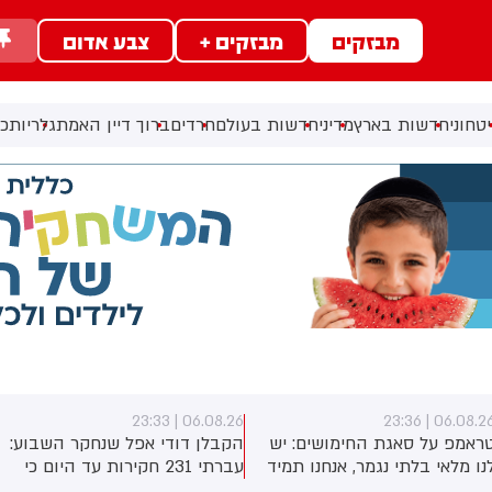
מבזקים
מבזקים +
צבע אדום
טחוני
חדשות בארץ
מדיני
חדשות בעולם
חרדים
ברוך דיין האמת
גלריות
כל
06.08.26 | 23:31
06.08.26 | 23:3
קבלן דודי אפל שנחקר השבוע:
טראמפ: חושב שהמלחמה
עברתי 231 חקירות עד היום כי
תסתיים די בקרוב. איראן לא
לא הסכמתי לקבל 400 מיליון
יכולה להחזיק עוד הרבה זמן. על