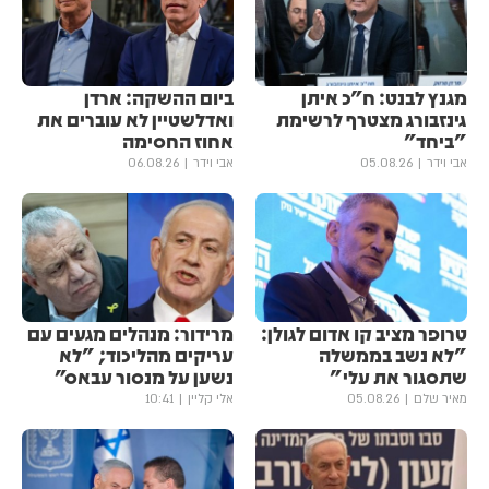
מגנץ לבנט: ח"כ איתן
ביום ההשקה: ארדן
גינזבורג מצטרף לרשימת
ואדלשטיין לא עוברים את
"ביחד"
אחוז החסימה
אבי וידר
05.08.26
אבי וידר
06.08.26
טרופר מציב קו אדום לגולן:
מרידור: מנהלים מגעים עם
"לא נשב בממשלה
עריקים מהליכוד; "לא
שתסגור את עלי"
נשען על מנסור עבאס"
מאיר שלם
05.08.26
אלי קליין
10:41