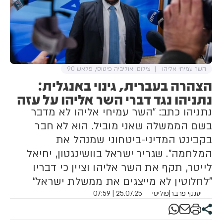
השר עמיחי אליהו
צילום: אוליביה פיטוסי, פלאש 90
הצהרה בעברית, גינוי באנגלית:
נתניהו נגד דברי השר אליהו על עזה
נתניהו כתב: "השר עמיחי אליהו לא מדבר
בשם הממשלה שאני מוביל. הוא לא חבר
בקבינט המדיני-ביטחוני שמנהל את
המלחמה". שגריר ישראל בוושינגטון, יחיאל
לייטר, תקף את השר אליהו וציין כי דבריו
"לחלוטין לא מייצגים את ממשלת ישראל"
יענקי פרבר
|
פוליטי
25.07.25 | 07:59