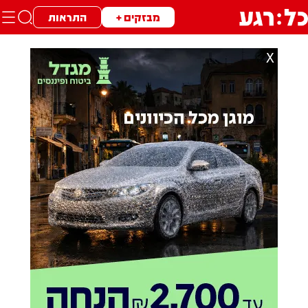
מבזקים +
התראות
X