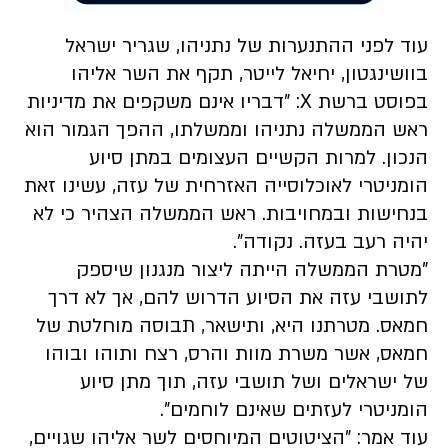
עוד לפני ההתנערות של נתניהו, שגריר ישראל
בוושינגטון, יחיאל לייטר, תקף את השר אליהו
בפוסט ברשת X: "דבריו אינם משקפים את מדיניות
ראש הממשלה נתניהו וממשלתו, ההפך הגמור הוא
הנכון. למרות הקשיים העצומים במתן סיוע
הומניטרי לאוכלוסייה האזרחית של עזה, עשינו זאת
בנחישות ובמחויבות. ראש הממשלה הצהיר כי לא
יהיה רעב בעזה. נקודה".
"מטרת הממשלה הייתה ליצור מנגנון שיספק
לתושבי עזה את הסיוע הדרוש להם, אך לא דרך
חמאס. מטרתנו היא, ותישאר, תבוסה מוחלטת של
חמאס, אשר משרת מוות והרס, רצח ותוהו ובוהו
של ישראלים ושל תושבי עזה, תוך מתן סיוע
הומניטרי לעזתים שאינם לוחמים".
עוד אמר: "הציטוטים המיוחסים לשר אליהו שגויים,