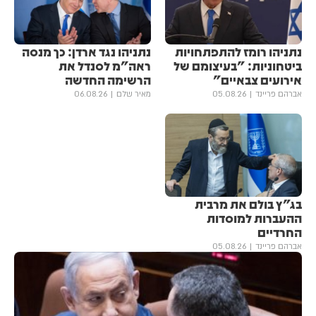
נתניהו רומז להתפתחויות
נתניהו נגד ארדן: כך מנסה
ביטחוניות: "בעיצומם של
ראה"מ לסנדל את
אירועים צבאיים"
הרשימה החדשה
אברהם פריינד
05.08.26
מאיר שלם
06.08.26
בג"ץ בולם את מרבית
ההעברות למוסדות
החרדיים
אברהם פריינד
05.08.26