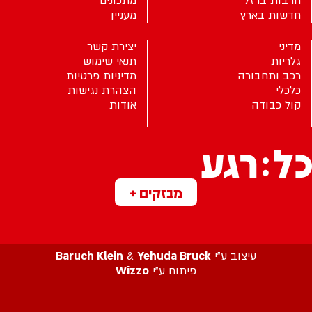
חרבות ברזל
מתכונים
חדשות בארץ
מעניין
מדיני
יצירת קשר
גלריות
תנאי שימוש
רכב ותחבורה
מדיניות פרטיות
כלכלי
הצהרת נגישות
קול כבודה
אודות
מבזקים +
עיצוב ע”י
Yehuda Bruck
&
Baruch Klein
פיתוח ע”י
Wizzo