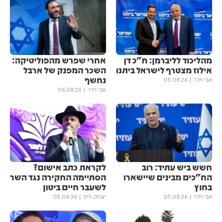
מהליכוד לליברמן: ח"כ דן
אחרי שפרש מהפוליטיקה:
אילוז מצטרף לישראל ביתנו
השכר המפנק של ארבל
נחשף
אבי וידר
05.08.26
אבי וידר
06.08.26
חשש ביש עתיד: רוב
לקראת כתב אישום?
הח"כים מבינים שיישארו
הסתיימה החקירה נגד השר
בחוץ
לשעבר חיים ביטון
אבי וידר
05.08.26
יצחק וייס
05.08.26