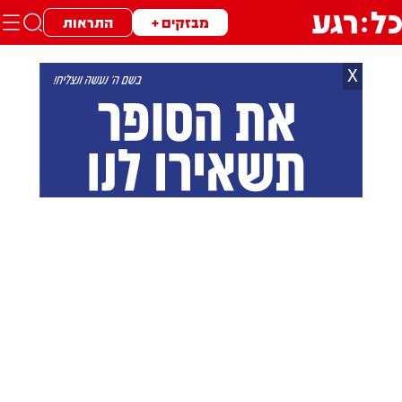
מבזקים +
התראות
X