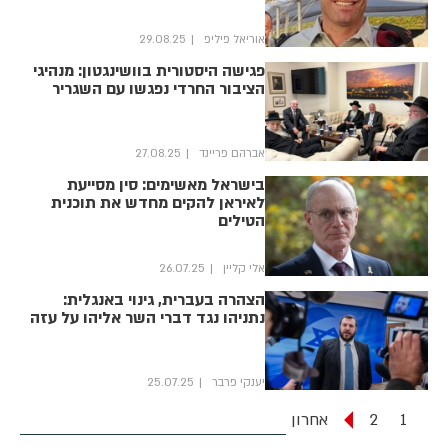
אוריאל פיליפ
29.08.25
פגישה היסטורית בוושינגטון: מנהיגי
הציבור החרדי נפגשו עם השגריר
אברהם פריינד
27.08.25
בישראל מאשימים: סין מסייעת
לאיראן להקים מחדש את תוכנית
הטילים
אלי קליין
26.07.25
הצהרה בעברית, גינוי באנגלית:
נתניהו נגד דברי השר אליהו על עזה
יענקי פרבר
25.07.25
1
2
אחרון