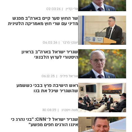
אלי קליין
02.03.26
שר החוץ סער קיים בארה"ב מפגש
מדיני עם שרי חוץ מאמריקה הלטינית
יענקי פרבר
04.02.26
שגריר ישראל בארה"ב בראיון
היסטורי לערוץ הלבנוני
אוריאל פיליפ
06.12.25
ראש הישיבה פרץ בבכי כששמע
שהשגריר שיכל את בנו
משה ויסברג
30.08.25
שגריר ישראל ל־CNN: "בני נהרג כי
איננו הורגים חפים מפשע"