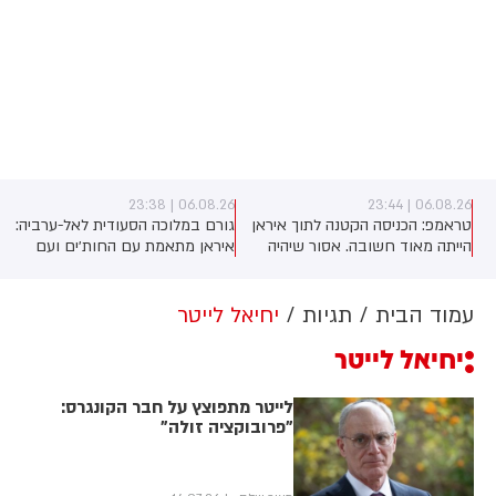
06.08.26 | 23:38
06.08.26 | 23:44
טראמפ: הכניסה הקטנה לתוך איראן
גורם במלוכה הסעודית לאל-ערביה:
הייתה מאוד חשובה. אסור שיהיה
איראן מתאמת עם החות׳ים ועם
להם נשק גרעיני. זה חשוב למזה"ת
המיליציות בעיראק מתקפה כנגד
ולעולם
הממלכה
עמוד הבית
תגיות
יחיאל לייטר
יחיאל לייטר
לייטר מתפוצץ על חבר הקונגרס:
"פרובוקציה זולה"