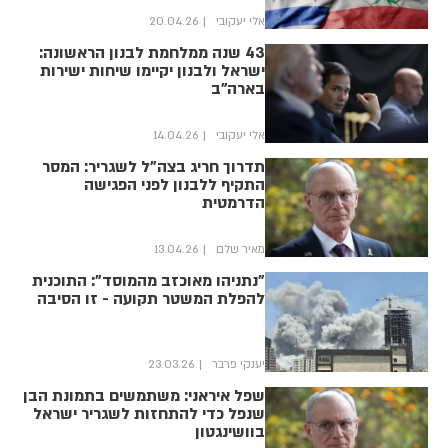
אלי יעקובי
20.04.26
43 שנה ממלחמת לבנון הראשונה:
ישראל ולבנון יקיימו שיחות ישירות
בארה"ב
אלי יעקובי
14.04.26
תדרוך חריג בצה"ל לשגריר: המסר
התקיף ללבנון לפני הפגישה
הדרמטית
מאיר שלם
13.04.26
"נתניהו מאוכזב מהמוסד": התוכנית
להפלת המשטר תקועה - זו הסיבה
יענקי פרבר
23.03.26
שפל איראני: משתמשים בתמונת הבן
שנפל כדי להתחזות לשגריר ישראל
בוושינגטון