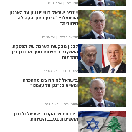
אבי וידר
03.06.26
שגריר ישראל בוושינגטון על הארגון
השמאלני: "סרטן בתוך הקהילה
היהודית"
אוריאל פיליפ
19.05.26
לבנון מבקשת הארכה של הפסקת
האש, סבב שיחות נוסף מתוכנן בין
המדינות
יענקי פרבר
23.04.26
בישראל לא מרוצים מההפרה
ומאיימים: "נגן על עצמנו"
מאיר שלם
21.04.26
ביום חמישי הקרוב: ישראל ולבנון
ממשיכות בסבב השיחות