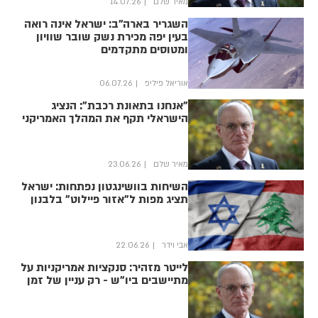
מאיר שלם
14.07.26
השגריר בארה"ב: ישראל אינה רואה
בעין יפה מכירת נשק שובר שוויון
ומטוסים מתקדמים
אוריאל פיליפ
06.07.26
"אנחנו בתאונת רכבת": הנציג
הישראלי תקף את המהלך האמריקני
מאיר שלם
23.06.26
השיחות בוושינגטון נפתחות: ישראל
תציג מפות ל"אזור פיילוט" בלבנון
אבי וידר
22.06.26
לייטר מזהיר: סנקציות אמריקניות על
מתיישבים ביו"ש - רק עניין של זמן