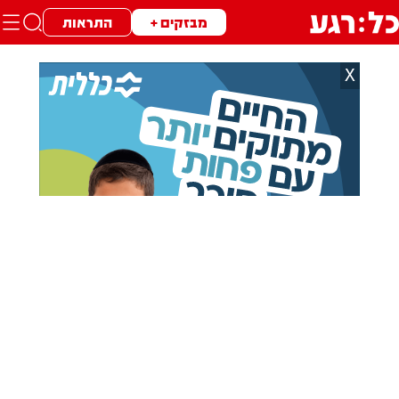
מבזקים +
התראות
X