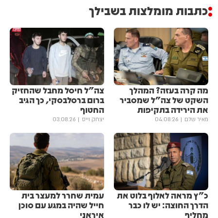
כתבות מומלצות בשבילך
מה קרה בעזה? המהלך
צה"ל חיסל מחבל שהחזיק
השקט של צה"ל שמסביר
ברום ברסלבסקי, כך הגיב
את הירידה בתקיפות
החטוף
מאיר שלם
04.08.26
יצחק וייס
03.08.26
כ"ץ מראה לאלוף בלוט את
עמית שחרר למעצר בית
הדרך החוצה: יש לו כבר
חייל שהיה במגע עם סוכן
מחליף
איראני