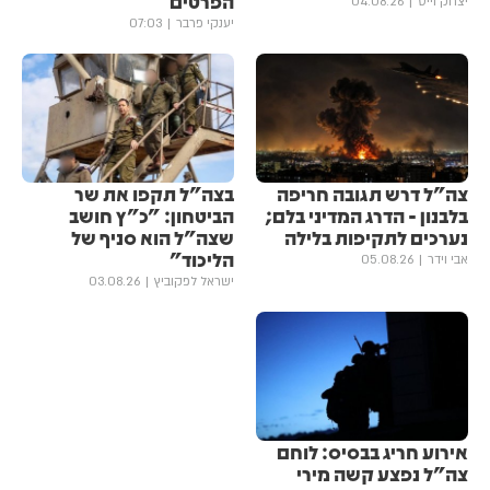
הפרטים
יצחק וייס
04.08.26
יענקי פרבר
07:03
צה"ל דרש תגובה חריפה
בצה"ל תקפו את שר
בלבנון - הדרג המדיני בלם;
הביטחון: "כ"ץ חושב
נערכים לתקיפות בלילה
שצה"ל הוא סניף של
הליכוד"
אבי וידר
05.08.26
ישראל לפקוביץ
03.08.26
אירוע חריג בבסיס: לוחם
צה"ל נפצע קשה מירי