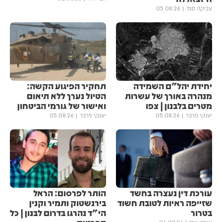
צביקה סגל
05.08.26
יחידת יהל״ם השמידה
תחקיר הפיגוע הקשה:
מנהרה באורך של עשרות
הטיול נערך ללא תיאום
מטרים בלבנון | צפו
ואישור של גורמי הביטחון
יענקי פרבר
05.08.26
יענקי פרבר
05.08.26
עורכת דין נעצרה בחשד
הותר לפרסום: הראל
שזייפה ראיות לטובת חשוד
בירנשטוק ותמיר וקנין
בטרור
הי"ד נהרגו בדרום לבנון | כל