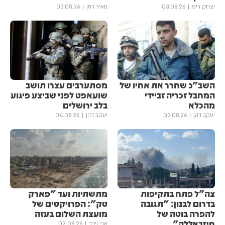
יצחק וייס
03.08.26
מאיר רוזן
03.08.26
השב"כ שחרר את אחיו של
מסתערבים עצרו תושב
המחבל זכריה זביידי
שועאפט לפני שביצע פיגוע
מהכלא
בלב ירושלים
יעקב דהן
03.08.26
יעקב דהן
04.08.26
צה"ל פתח בתקיפות
מתשתיות ועד "פארק
בדרום לבנון: "תגובה
טק": הפרויקטים של
להפרה בוטה של
מועצת השלום בעזה
חיזבאללה"
אבי וידר
02.08.26