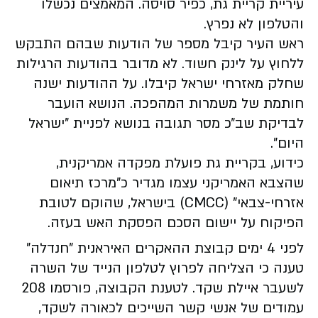
עיריית קריית גת, כפיר סויסה. המאמצים נכשלו
והטלפון לא נפרץ.
ראש העיר קיבל מספר של הודעות שבהם התבקש
ללחוץ על לינק חשוד. לא מדובר בהודעות הרגילות
שחלק מאזרחי ישראל קיבלו. על ההודעות ישנה
חותמת של משמרות המהפכה. הנושא הועבר
לבדיקת שב״כ מסר תגובה בנושא לפניית "ישראל
היום".
כידוע, בקריית גת פועלת מפקדה אמריקנית,
שהצבא האמריקני עצמו מגדיר כ"מרכז תיאום
אזרחי-צבאי" (CMCC) בישראל, שהוקם לטובת
הפיקוח על יישום הסכם הפסקת האש בעזה.
לפני 4 ימים קבוצת ההאקרים האיראנית "חנדלה"
טענה כי הצליחה לפרוץ לטלפון הנייד של השרה
לשעבר איילת שקד. לטענת הקבוצה, פורסמו 208
עמודים של אנשי קשר השייכים לכאורה לשקד,