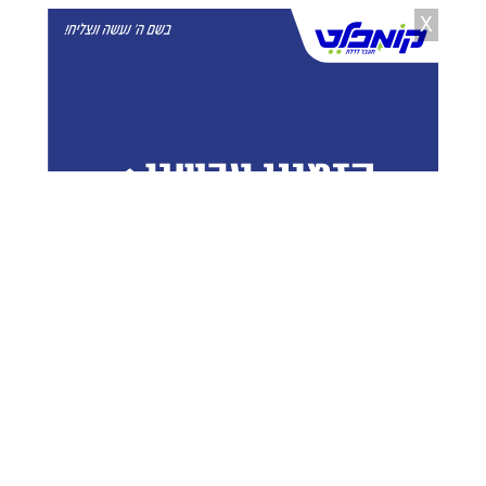
X
אבי וידר
24.05.26
המפקדה האמריקנית בקריית גת
גויסה נגד המשט לעזה
יענקי פרבר
30.04.26
במצב אנוש: תינוק איבד את הכרתו
אצל המטפלת, והובהל לבית החולים
יענקי פרבר
26.04.26
טרגדיה בקריית גת: תינוק לא התעורר
משנתו, מותו נקבע במקום
יצחק וייס
25.03.26
טרגדיה בעיר הדרומית: הרה"ח ר'
אלימלך הורוביץ ז"ל נפטר בגיל 40