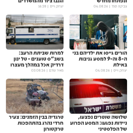
ונפתחו מחדש
וגנבו ציוד מהמשרדים
צביקה סגל
04.08.26
יצחק וייס
16:28
הורים גייסו את ילדיהם בני
למרות שביתת הרעב:
ה-8 וה-9 למסע גניבות
בשב"ס טוענים - טל ינון
באילת
דרדיק אכל במהלך מעצרו
יצחק וייס
04.08.26
מאיר שלם
03.08.26
שלושה שוטרים נפצעו,
טרגדיה בבין הזמנים: צעיר
ניידות נפגעו: המסע הפרוע
חרדי נהרג בהתהפכות
של הפלסטיני
טרקטורון