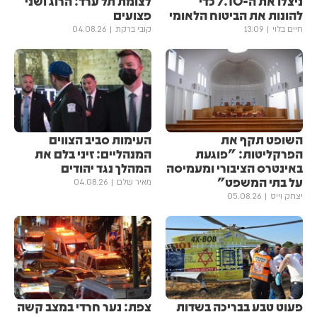
ניצלו את ה-7.10 כדי
לצומת תל ערד: הרוג ושני
להונות את הביטוח הלאומי
פצועים
חיים בלוי
13:09
קובי ברקת
04.08.26
השופט תקף את
העימות סביב הצווים
הפרקליטות: "פוגעת
המנהליים: זיני בלם את
באינטרס הציבורי ומעמיסה
המהלך נגד יהודים
על בתי המשפט"
מאיר שלם
04.08.26
יצחק וייס
05.08.26
פעוט טבע בבריכה בשדות
צפת: נער חרדי במצב קשה