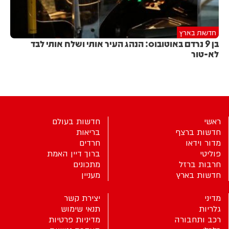
חדשות בארץ
בן 9 נרדם באוטובוס: הנהג העיר אותי ושלח אותי לבד
לא-טור
ראשי
חדשות בעולם
חדשות ברצף
בריאות
מדור וידאו
חרדים
פוליטי
ברוך דיין האמת
חרבות ברזל
מתכונים
חדשות בארץ
מעניין
מדיני
יצירת קשר
גלריות
תנאי שימוש
רכב ותחבורה
מדיניות פרטיות