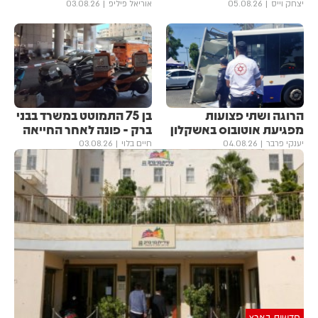
יצחק וייס
05.08.26
אוריאל פיליפ
03.08.26
הרוגה ושתי פצועות
בן 75 התמוטט במשרד בבני
מפגיעת אוטובוס באשקלון
ברק - פונה לאחר החייאה
יענקי פרבר
04.08.26
חיים בלוי
03.08.26
חדשות בארץ