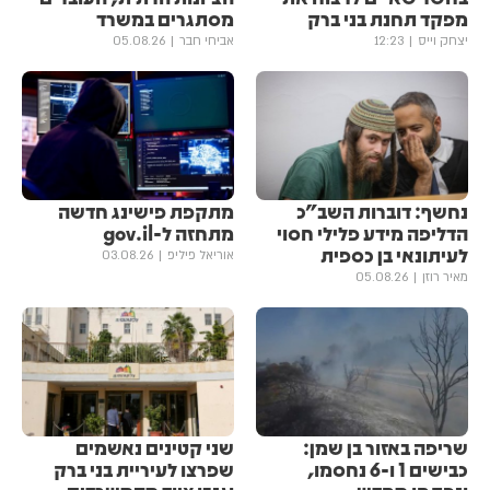
מפקד תחנת בני ברק
מסתגרים במשרד
יצחק וייס
12:23
אביחי חבר
05.08.26
נחשף: דוברות השב"כ
מתקפת פישינג חדשה
הדליפה מידע פלילי חסוי
מתחזה ל-gov.il
לעיתונאי בן כספית
אוריאל פיליפ
03.08.26
מאיר רוזן
05.08.26
שריפה באזור בן שמן:
שני קטינים נאשמים
כבישים 1 ו-6 נחסמו,
שפרצו לעיריית בני ברק