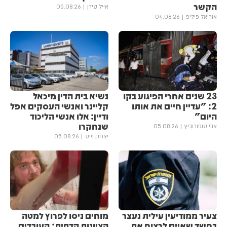
הקשר
אייל טירן
05.08.26
אוריאל פיליפ
04.08.26
23 שנים אחרי הפיגוע בקו
נשיא בית הדין מיכאל
2: "עדיין חיים את אותו
קליינר ואנשי העסקים אפל
היום"
ודיין: אלו אנשי הליכוד
שנחקרו
אבי טופורוביץ
05.08.26
יצחק וייס
05.08.26
צעיר ממודיעין עילית נעצר
מוחים ניסו לפרוץ למטה
בחשד שאיים לרצוח את
הציונות הדתית; העובדים