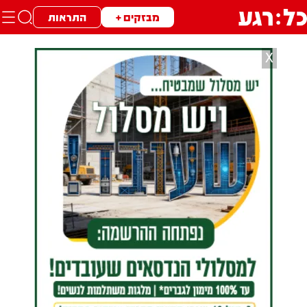
מבזקים +
התראות
X