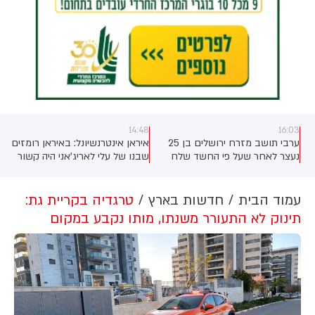
14:48
16:03
ערבי תושב מזרח ירושלים בן 25
איראן אינטרנשיונל: באיראן רומזים
נעצר לאחר שעל פי החשד שלח
שבנו של עלי לאריג'אני היה קשור
לח"כ צבי סוכות איומי רצח ותמונות
לחיסולו. חבר הפרלמנט אסמאעיל
של נשק ותחמושת, בעקבות
כות'רי, חבר בוועדת הביטחון
האיומים הועלתה רמת האיום על
הלאומי של הפרלמנט, אמר כי מידע
עמוד הבית
חדשות בארץ
טרגדיה בקריית גת:
חבר הכנסת ותוגברה האבטחה
שנמסר לו "מצביע על כך" ששיחת
תינוק לא התעורר משנתו, מותו נקבע במקום
סביבו
טלפון שבה היה מעורב בנו של
לריג'אני, מורטזא, זוהתה בליל
התקיפה - ובכך נחשף מיקומו של
אביו. סוכנות הידיעות האיראנית
מיזאן טוענת כי החקירה המשפטית
לא תומכת בגרסה הזו