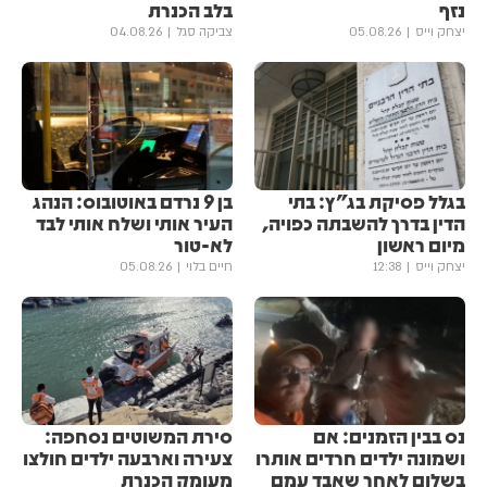
נזף
בלב הכנרת
יצחק וייס
05.08.26
צביקה סגל
04.08.26
בגלל פסיקת בג"ץ: בתי
בן 9 נרדם באוטובוס: הנהג
הדין בדרך להשבתה כפויה,
העיר אותי ושלח אותי לבד
מיום ראשון
לא-טור
יצחק וייס
12:38
חיים בלוי
05.08.26
נס בבין הזמנים: אם
סירת המשוטים נסחפה:
ושמונה ילדים חרדים אותרו
צעירה וארבעה ילדים חולצו
בשלום לאחר שאבד עמם
מעומק הכנרת