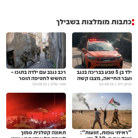
כתבות מומלצות בשבילך
ילד בן 5 טבע בבריכה בנגב
רכב נגנב עם ילדה בתוכו -
ועבר החייאה, מצבו קשה
החשש לחטיפה הוסר
יצחק וייס
04.08.26
מאיר שלם
03.08.26
"ראיתי גופות, זוועות":
תאונה קטלנית סמוך