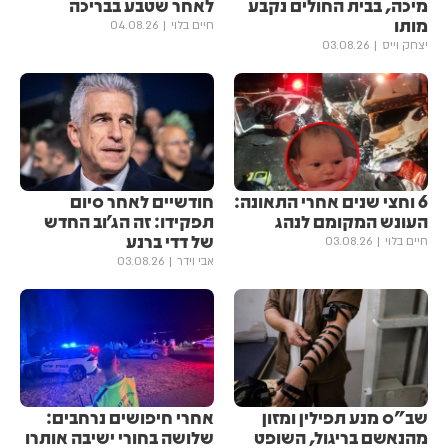
מיכה, בבית החולים נקבע
לאחר שטבע בבריכה
מותו
חיים בלוי
04.08.26
יצחק וייס
03.08.26
6 וחצי שנים אחרי התאונה:
חודשיים לאחר סיום
העונש המקומם לנהג
תפקידו: זה הג'וב החדש
של דדי ברנע
חיים בלוי
03.08.26
אבי וידר
03.08.26
שב"ס מנע תפילין ומזון
אחרי חיפושים נרחבים:
מהנאשם בריגול, השופט
שלושה בחורי ישיבה אותרו