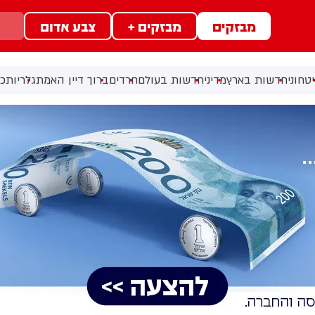
מבזקים
מבזקים +
צבע אדום
טחוני
חדשות בארץ
מדיני
חדשות בעולם
חרדים
ברוך דיין האמת
גלריות
כל