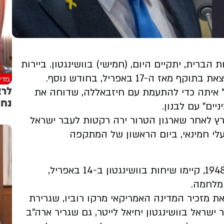
הברית, יתקיים היום, (חמישי) בוושינגטון. ביירות
17 באפריל, בחודש נוסף.
מדינ
ה" איתה כדי להתעמת עם חיזבאללה, שדוחה את
נחת
יים" עם לבנון.
 בין חיזבאללה לישראל פרצה ב-2 במרץ לאחר שארגון הטרור ירה רקטות לעבר ישראל
עלי חמינאי, ביום הראשון של המתקפה
שתי המדינות, שנמצאות רשמית במלחמה מאז 1948, קיימו שיחות בוושינגטון ב-14 באפריל,
ת מזכיר המדינה האמריקאי מרקו רוביו, שגרירת
 ישראל בוושינגטון יחיאל לייטר, גם שגריר ארה"ב