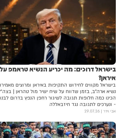
בישראל דרוכים: מה יכריע הנשיא טראמפ על
איראן?
בישראל מקווים לחידוש התקיפות באיראן ומרוצים מאמירו
נשיא ארה"ב, בזמן שדווח על שיח ישיר מול טהראן | בצה"ל
הכינו כמה חלופות תגובה לשיגור רחפן הנפץ בדרום לבנון
- ונערכים לתגובה נגד חיזבאללה
אבי וידר
29.07.26