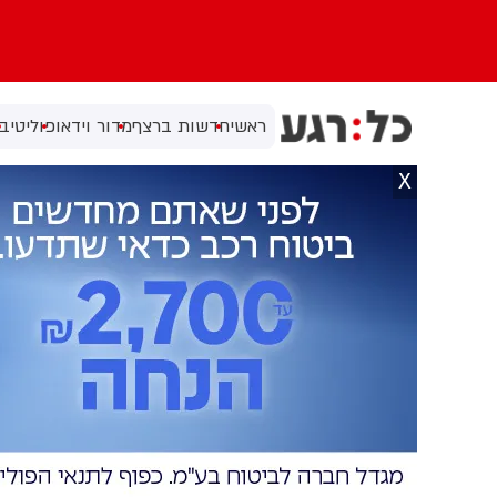
ראשי
חדשות ברצף
מדור וידאו
פוליטי
בי
X