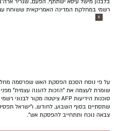
בלבנון מישל עיסא ישתתף. הפעם, שגריר ארה"ב
רשמי במחלקת המדינה האמריקאית ששוחח עם AFP
X
על פי נוסח הסכם הפסקת האש שפרסמה מחלק
שומרת לעצמה את "הזכות להגנה עצמית" מפני פ
סוכנות הידיעות AFP ציטטה מקור
שתסתיים בסוף השבוע, לחודש, ו"ישראל תפסי
צבאה נוכח ותתחייב להפסקת אש".