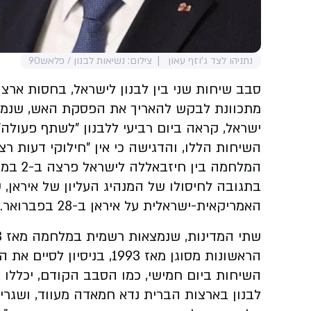
נתניהו לצד ג'וזף עאון
צילום: נשיאות לבנון / פלאש90
סבב שיחות שני בין לבנון לישראל, בחסות ארצות 
מתכוונת לבקש להאריך את הפסקת האש, שנמצאת בתוקף מאז ה-
ישראל, קראה ביום רביעי ללבנון "לשתף פעול
השיחות הללו, והדגישה כי אין "חילוקי דעות רצינ
המלחמה
בתגובה לחיסולו של המנהיג העליון של איראן, 
האמריקאית-ישראלית על איראן ב-28 בפברואר.
הראשונות מסוגן מאז 1993, בניסיון לסיים את המלחמה.
השיחות ביום חמישי, כמו הסבב הקודם, יכללו א
לבנון בארצות הברית
נדא חמאדה מעווד,
ושגריר