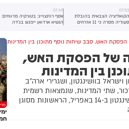
07:49
07:5
קואליציה הצבאית בהובלת
אסף רוזנצוייג: בטורקיה מדווחים:
סעודיה מסרה כי 11 אזרחים
הנשיא ארדואן ייפגש בג'דה
פצעו בתקיפה של החות'ים
שבסעודיה עם יורש העצר
דרום המדינה. על פי הדיווח, בין
הסעודי מוחמד בן סלמאן וראש
פצועים - ילד בן 4.
ממשלת פקיסטן שהבאז שריף
פסקת האש, סבב שיחות נוסף מתוכנן בין המדינות
כדי לחתום על הסכם שיתוף
ה של הפסקת האש,
הפעולה הביטחוני בין המדינות
נן בין המדינות
 וישראל בוושינגטון, ושגרירי ארה"ב
כור, שתי המדינות, שנמצאות רשמית
במלחמה מאז 1948, קיימו שיחות בוושינגטון ב-14 באפריל, הראשונות מסוגן
מדינ
ימי
חמא