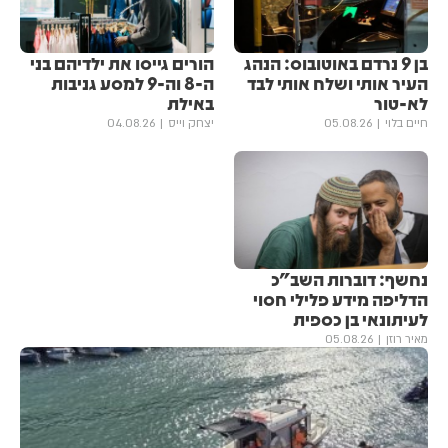
בן 9 נרדם באוטובוס: הנהג
הורים גייסו את ילדיהם בני
העיר אותי ושלח אותי לבד
ה-8 וה-9 למסע גניבות
לא-טור
באילת
חיים בלוי
05.08.26
יצחק וייס
04.08.26
נחשף: דוברות השב"כ
הדליפה מידע פלילי חסוי
לעיתונאי בן כספית
מאיר רוזן
05.08.26