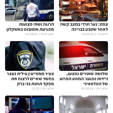
צפת: נער חרדי במצב קשה
הרוגה ושתי פצועות
לאחר שטבע בבריכה
מפגיעת אוטובוס באשקלון
חיים בלוי
04.08.26
יענקי פרבר
04.08.26
שלושה שוטרים נפצעו,
צעיר ממודיעין עילית נעצר
ניידות נפגעו: המסע הפרוע
בחשד שאיים לרצוח את
של הפלסטיני
מפקד תחנת בני ברק
יצחק וייס
05.08.26
יצחק וייס
12:23