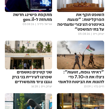
השופט תקף את
מתקפת פישינג חדשה
הפרקליטות: "פוגעת
מתחזה ל-gov.il
באינטרס הציבורי ומעמיסה
אוריאל פיליפ
03.08.26
על בתי המשפט"
יצחק וייס
05.08.26
"ראיתי גופות, זוועות":
שני קטינים נאשמים
ניצלו את ה-7.10 כדי
שפרצו לעיריית בני ברק
להונות את הביטוח הלאומי
וגנבו ציוד מהמשרדים
חיים בלוי
13:09
יצחק וייס
16:28