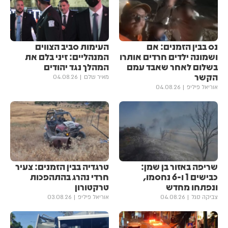
נס בבין הזמנים: אם
העימות סביב הצווים
ושמונה ילדים חרדים אותרו
המנהליים: זיני בלם את
בשלום לאחר שאבד עמם
המהלך נגד יהודים
הקשר
מאיר שלם
04.08.26
אוריאל פיליפ
04.08.26
שריפה באזור בן שמן:
טרגדיה בבין הזמנים: צעיר
כבישים 1 ו-6 נחסמו,
חרדי נהרג בהתהפכות
ונפתחו מחדש
טרקטורון
צביקה סגל
04.08.26
אוריאל פיליפ
03.08.26