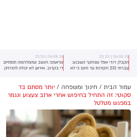
06.08.26 | 23:31
06.08.26 | 23:33
ו
הקבלן דודי אפל שנחקר השבוע:
טראמפ: חושב שהמלחמה תסתיים
ם
עברתי 231 חקירות עד היום כי לא
די בקרוב. איראן לא יכולה להחזיק
הסכמתי לקבל 400 מיליון שקלים
עוד הרבה זמן. על המו״מ להסכם:
שהמדינה רצתה להביא לי על פינוי
זה יכול לקרות בקרוב
1,700 משפחות
עמוד הבית
חינוך ומשפחה
יותר מסתם בד
סקוטי: זה התחיל בחיפוש אחרי ארנב צעצוע ונגמר
במפגש מטלטל