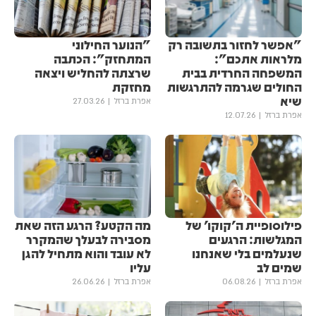
"אפשר לחזור בתשובה רק
"הנוער החילוני
מלראות אתכם":
המתחזק": הכתבה
המשפחה החרדית בבית
שרצתה להחליש ויצאה
החולים שגרמה להתרגשות
מחזקת
שיא
אפרת ברזל
27.03.26
אפרת ברזל
12.07.26
פילוסופיית ה'קוקו' של
מה הקטע? הרגע הזה שאת
המגלשות: הרגעים
מסבירה לבעלך שהמקרר
שנעלמים בלי שאנחנו
לא עובד והוא מתחיל להגן
שמים לב
עליו
אפרת ברזל
06.08.26
אפרת ברזל
26.06.26