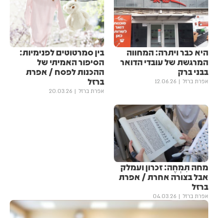
היא כבר ויתרה: המחווה
בין סמרטוטים לפנימיות:
המרגשת של עובדי הדואר
הסיפור האמיתי של
בבני ברק
ההכנות לפסח / אפרת
ברזל
אפרת ברזל
12.06.26
אפרת ברזל
20.03.26
מחה תִמְחֶה: זכרון ועמלק
אבל בצורה אחרת / אפרת
ברזל
אפרת ברזל
04.03.26