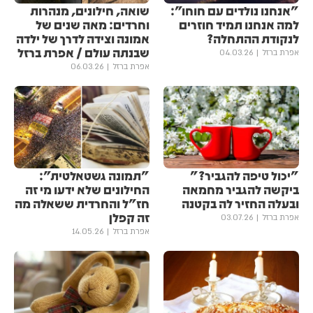
"אנחנו נולדים עם חוחו":
שואה, חילונים, מנהרות
למה אנחנו תמיד חוזרים
וחרדים: מאה שנים של
לנקודת ההתחלה?
אמונה וצידה לדרך של ילדה
שבנתה עולם / אפרת ברזל
אפרת ברזל
04.03.26
אפרת ברזל
06.03.26
"יכול טיפה להגביר?"
"תמונה גשטאלטית":
ביקשה להגביר מחמאה
החילונים שלא ידעו מי זה
ובעלה החזיר לה בקטנה
חז"ל והחרדית ששאלה מה
זה קפלן
אפרת ברזל
03.07.26
אפרת ברזל
14.05.26