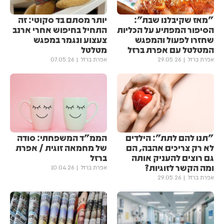
"מאז שקיבלנו שבת":
יותר מסתם בד סקוטי: זה
הסיפור המפתיע על הכליות
התחיל בחיפוש אחרי ארנב
שחזרו לפעול והמפגש
צעצוע ונגמר במפגש
המטלטל עם אפרת ברזל
מטלטל
אפרת ברזל
29.05.26
אפרת ברזל
07.05.26
"תנו להם לתת": הילדים
הממ"ד המשפחתי: סודה
לא רק צריכים אהבה, הם
של מחמאה זוגית / אפרת
גם רוצים להעניק אותה
ברזל
ומה הקשר לזוגיות?
אפרת ברזל
10.04.26
אפרת ברזל
29.05.26