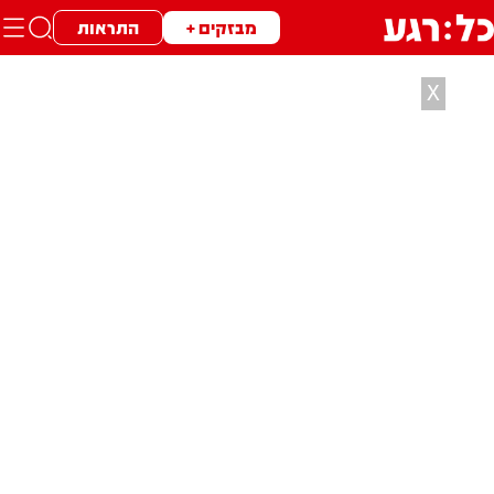
מבזקים +
התראות
X