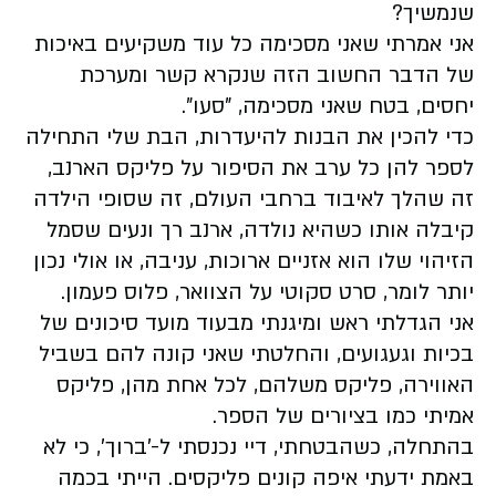
שנמשיך?
אני אמרתי שאני מסכימה כל עוד משקיעים באיכות
של הדבר החשוב הזה שנקרא קשר ומערכת
יחסים, בטח שאני מסכימה, "סעו".
כדי להכין את הבנות להיעדרות, הבת שלי התחילה
לספר להן כל ערב את הסיפור על פליקס הארנב,
זה שהלך לאיבוד ברחבי העולם, זה שסופי הילדה
קיבלה אותו כשהיא נולדה, ארנב רך ונעים שסמל
הזיהוי שלו הוא אזניים ארוכות, עניבה, או אולי נכון
יותר לומר, סרט סקוטי על הצוואר, פלוס פעמון.
אני הגדלתי ראש ומיגנתי מבעוד מועד סיכונים של
בכיות וגעגועים, והחלטתי שאני קונה להם בשביל
האווירה, פליקס משלהם, לכל אחת מהן, פליקס
אמיתי כמו בציורים של הספר.
בהתחלה, כשהבטחתי, דיי נכנסתי ל-'ברוך', כי לא
באמת ידעתי איפה קונים פליקסים. הייתי בכמה