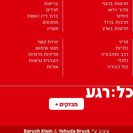
חדשות ברצף
בריאות
מדור וידאו
חרדים
פוליטי
ברוך דיין האמת
חרבות ברזל
מתכונים
חדשות בארץ
מעניין
מדיני
יצירת קשר
גלריות
תנאי שימוש
רכב ותחבורה
מדיניות פרטיות
כלכלי
הצהרת נגישות
קול כבודה
אודות
מבזקים +
עיצוב ע”י
Yehuda Bruck
&
Baruch Klein