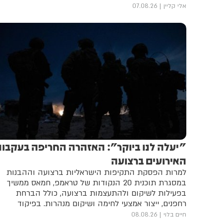
אלי קליין
07.08.26
"יעלה לנו ביוקר": האזהרה החריפה בעקבו
האירועים ברצועה
למרות הפסקת התקיפות הישראליות ברצועה וההבנות
במסגרת תוכנית 20 הנקודות של טראמפ, חמאס ממשיך
בפעילות לשיקום ולהתעצמות ברצועה, כולל הברחת
רחפנים, ייצור אמצעי לחימה ושיקום מנהרות. בפיקוד
הדרום מעבירים דיווחים יומיים למועצת השלום ולאמריקנים
חיים בלוי
08.08.26