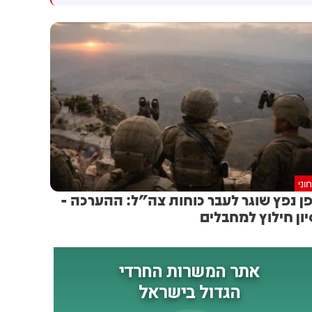
זו סריקות נרחבות בנהר הירדן,
- והודיעה על הפסקת המגעים
סמוך ליסוד המעלה, לאחר דיווח
שהתקבל במוקד 102 על נער
שהתהפך מסירה ונותק עמו
הקשר. צילום: דוברות כבאות
והצלה לישראל
וני
ן נפץ שוגר לעבר כוחות צה"ל: ההערכה -
יון חילוץ למחבלים