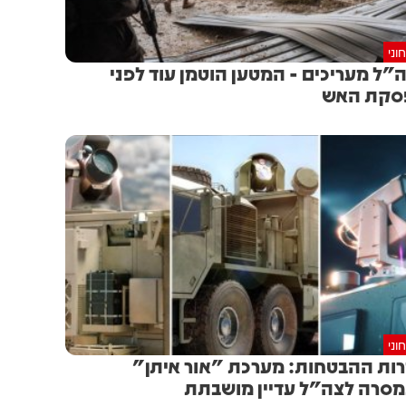
וני
"ל מעריכים - המטען הוטמן עוד לפני
סקת האש
וני
ות ההבטחות: מערכת "אור איתן"
סרה לצה"ל עדיין מושבתת