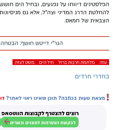
הפלסטינים דיווחו על נפגעים, ובחיל הים חוששי
להחלטת הדרג המדיני וצה"ל, אלא גם מניסיונ
הצבאית של חמאס.
הגר"י דייטש חושף: הבטחה
עזה
מלחמת חרבות ברזל
חיל הים
משט לעזה
בחדרי חרדים
מצאת טעות בכתבה? תוכן שאינו ראוי לאתר?
דוו
רוצים להצטרף לקבוצות הווטסאפ ש
לבקשת הצטרפות למוגנים וכשרים