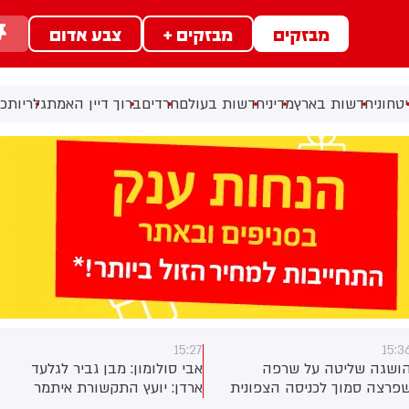
מבזקים
מבזקים +
צבע אדום
טחוני
חדשות בארץ
מדיני
חדשות בעולם
חרדים
ברוך דיין האמת
גלריות
כל
15:27
15:3
ושגה שליטה על שרפה
אבי סולומון: מבן גביר לגלעד
פרצה סמוך לכניסה הצפונית
ארדן: יועץ התקשורת איתמר
יישוב אפרת לצומת אל-חאדר.
ססובר מצטרף למפלגה החדשה.