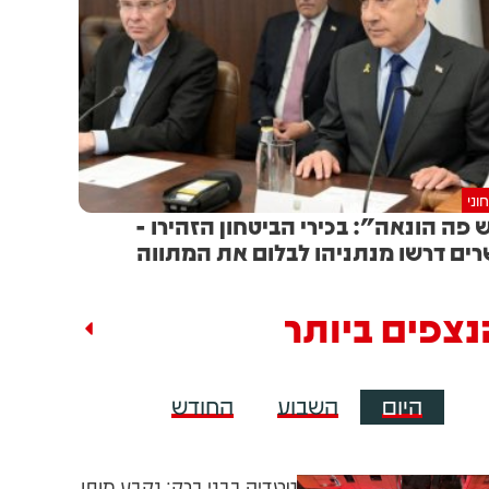
וני
 פה הונאה": בכירי הביטחון הזהירו -
ים דרשו מנתניהו לבלום את המתווה
נצפים ביותר
היום
השבוע
החודש
הרשויות באוסטריה ושוויץ