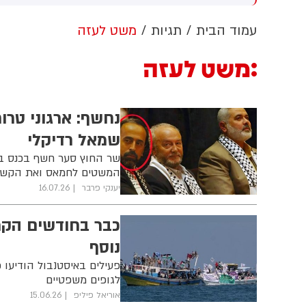
ותי מד"א העניקו לה טיפול
אחרי שכיהנה 8 שנים בתפקיד
ח
ואי ופינו אותה לבית החולים
ותקבל 1.1 מיליון שקלים.
ל
עמוד הבית
תגיות
משט לעזה
ותא בעיר עם חבלה
(גרינצייג)
ל
-מערכתית
נ
משט לעזה
נחשף: ארגוני טרו
שמאל רדיקלי
שר החוץ סער חשף בכנס בוו
המשטים לחמאס ואת הקשר בי
יענקי פרבר
16.07.26
כבר בחודשים הקר
נוסף
פעילים באיסטנבול הודיעו כ
לגופים משפטיים
אוריאל פיליפ
15.06.26