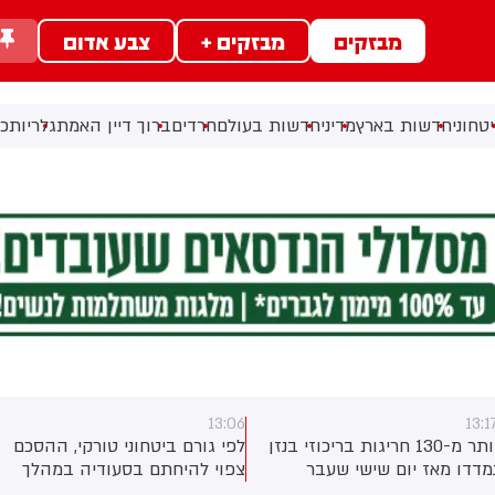
מבזקים
מבזקים +
צבע אדום
טחוני
חדשות בארץ
מדיני
חדשות בעולם
חרדים
ברוך דיין האמת
גלריות
כל
13:06
13:1
יותר מ-130 חריגות בריכוזי בנזן
לפי גורם ביטחוני טורקי, ההסכם
מדדו מאז יום שישי שעבר
צפוי להיחתם בסעודיה במהלך
תחנת הניטור של בז"ן במפרץ
פגישה בין יורש העצר מוחמד בן