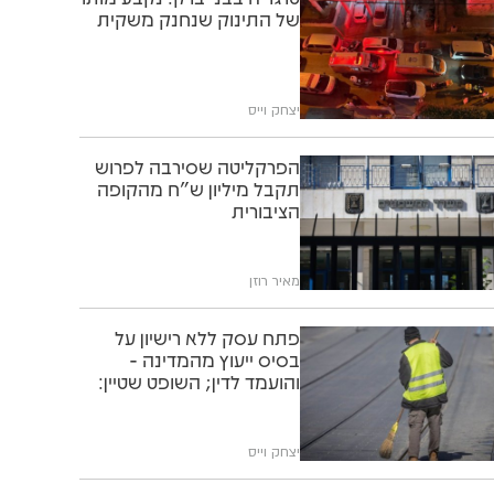
זועמות על נופשים חרדים
יענקי פרבר
אסון בבין הזמנים: הבחור
החתן מאיר שאער ז"ל נהרג
בהתהפכות רייזר
משה ויסברג
אסון מזעזע בבין הזמנים: אח
ואחות טבעו באגם במהלך
שיט
יענקי פרבר