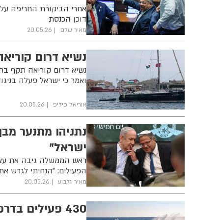
אחרי הביקורת החריפה על 
דוכן הכנסת
מאיר שלם
20.05.26
נשיא דרום קוריאה
נשיא דרום קוריאה תקף בח
ואמר כי ישראל פעלה בניגוד
אוריאל פיליפ
20.05.26
נתניהו מתנער מבן
ישראל"
ראש הממשלה גיבה את עצי
הפעילים: "הנחיתי לגרש א
מאיר גלבוע
20.05.26
430 פעילים בדרכם לישראל: צה"ל השתלט על המשט לעזה