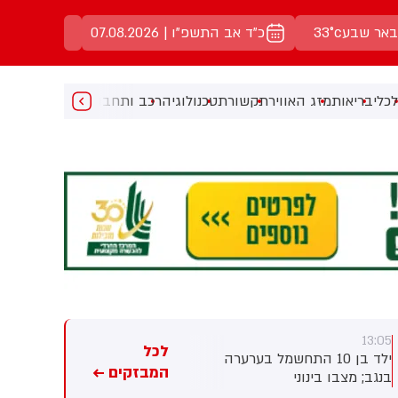
באר שבע
33°c
כ"ד אב התשפ"ו | 07.08.2026
כלי
בריאות
מזג האוויר
תקשורת
טכנולוגיה
רכב ותחבורה
מעניין
מוזיקה
מ
13:00
13:05
לכל
ילד בן 10 התחשמל בערערה
סעודיה, טורקיה ופקיסטן צפויות
המבזקים ←
בנגב; מצבו בינוני
לחתום היום על הסכם ביטחוני
שירחיב את שיתוף הפעולה