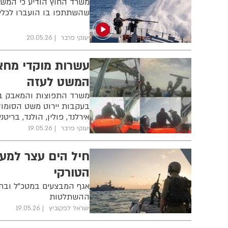
שהשתתפו בו הועברו לכלי 
יענקי פרבר
20.05.26
עשרות מוקדי מחאה
המשט לעזה
משרד התפוצות והמאבק באנ
בעקבות יירוט משט הסומוד 
אירלנד, פולין, הולנד, בריט
יענקי פרבר
19.05.26
הטורקי
אגף המבצעים במטכ"ל ובחי
ההשתלטות
ישראל לפקוביץ
19.05.26