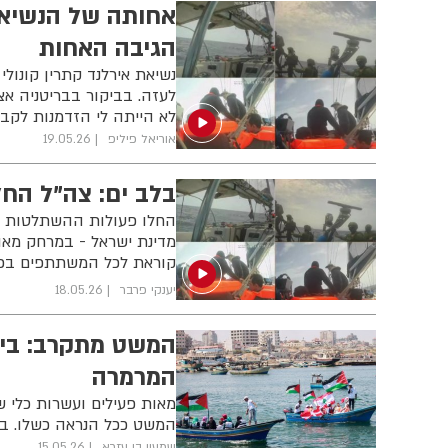
אחותה של הנשיאה
הגיבה האחות
נשיאת אירלנד קתרין קונול
לעזה. בביקור בבריטניה אצ
לא הייתה לי הזדמנות לקבל
אוריאל פיליפ
19.05.26
בלב ים: צה"ל הח
מדינת ישראל - במרחק מאו
קוראת לכל המשתתפים בפרוב
יענקי פרבר
18.05.26
המשט מתקרב: ביש
המרמרה
מאות פעילים ועשרות כלי ש
המשט ככל הנראה כשלו. בצ
שמעון בן עזרא
15.05.26