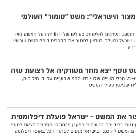
צור הישראלי": משט "סומוד" העולמי
בחיל הים מתכוננים להגעת המשט ונערכים לאלימות. פעילים של IHH יהיו על המשט ואין
ו. ישראל נכשלה בניסיון לפתור את הדברים דיפלומטית ועכשיו
גיע
ט נוסף יצא מחר מטורקיה אל רצועת עזה
ההחלטה להמשיך במשט ש-22 מכלי השייט שלו יורטו לפני שבועיים על ידי חיל הים,
ת שכינסו פעילי המשט
צור את המשט - ישראל פועלת דיפלומטית
ספינות עוגנות בריביירה הטורקית במעגן מרמריס ומסרבים לצאת לחופי
ע מהמשט להיכנס ובישראל מנסים לפתור הכל באופן דיפלומטי