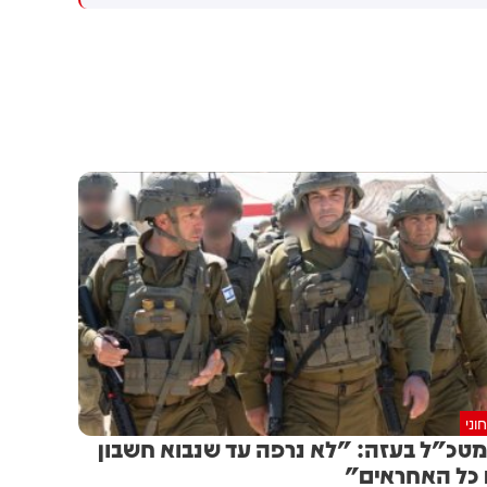
ביניהן, כך מסרו גורמים בטורקיה
ובפקיסטן. לפי גורם ביטחוני
טורקי, ההסכם צפוי להיחתם
בסעודיה במהלך פגישה בין יורש
העצר מוחמד בן סלמאן, נשיא
טורקיה, רג'פ טאיפ ארדואן וראש
ממשלת פקיסטן, שהבז שריף.
וני
טכ"ל בעזה: "לא נרפה עד שנבוא חשבון
כל האחראים"