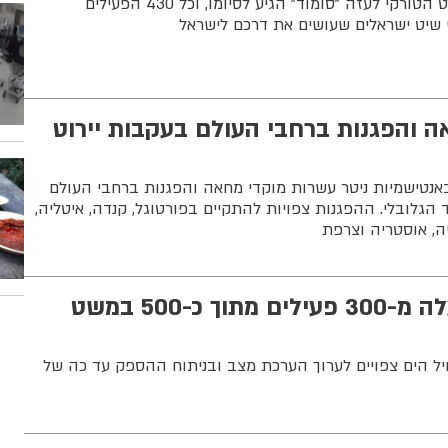
משרד החוץ הודיע כי המשט הטורקי לעזה "סומוד" הגיע לסיומו, וכל 430 הפעילים
שיט ישראלים שעושים את דרכם לישראל
 והפגנות ברחבי העולם בעקבות יירוט
טישמיות ניטר עשרות מוקדי מחאה והפגנות ברחבי העולם
הגלובלי. ההפגנות צפויות להתקיים בפורטוגל, קנדה, איטליה,
ניה, אוסטריה וצרפת
חיל הים עצר למעלה מ-300 פעילים מתוך כ-500 במשט
ל הים צפויים לערוך הערכת מצב ובניתוח ההספק עד כה של