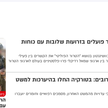
יפה. איגוד ערים מפרץ חיפה
סלמאן, נשיא טורקיה, רג'פ טאיפ
הגנת הסביבה דורש מבז"ן
ארדואן וראש ממשלת פקיסטן,
אתר את מקור הפליטות ולספק
שהבז שריף
תונים נוספים.
ר פועלים בזרועות שלובות עם כוחות
שינגטון בנושא ״הטרור הפוליטי״ את הקשרים בין פעילי
ן ארגוני שמאל רדיקלי פרו-פלסטיניים בעולם לארגוני הטרור
ובים: בטורקיה החלו בהיערכות למשט
י עדויות מהמשט האחרון, מסמכים רפואיים וחומרים יועברו
ביטח
הרמ
עם 