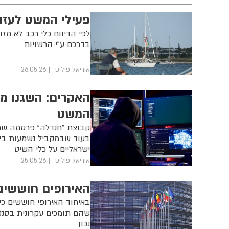
פעילי המשט לעזה 
לפי הדיווח כלי רכב לא מ
בדרכם ע"י הרשויות
אוריאל פיליפ
26.05.26
האקרים: השגנו מי
המשט
קבוצת "חנדלה" פרסמה שמו
בעוד שבמקביל נשמעות ביק
ישראליים על כלי השיט
אוריאל פיליפ
25.05.26
האירופים חוששים 
באיחוד האירופי חוששים כי
שהם תומכים עקרונית בסנקצ
נכון