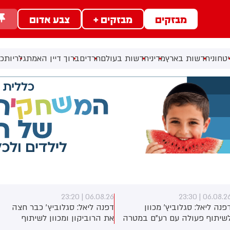
מבזקים
מבזקים +
צבע אדום
טחוני
חדשות בארץ
מדיני
חדשות בעולם
חרדים
ברוך דיין האמת
גלריות
כל
06.08.26 | 23:17
06.08.26 | 23:2
פנה ליאל: סגלוביץ׳ כבר חצה
דפנה ליאל: לפיד על הודעת
ת הרוביקון ומכוון לשיתוף
הפרישה של יואב סגלוביץ: "אני
פעולה עם רע״ם. המטרה -
מודה לו על התרומה שלו ליש