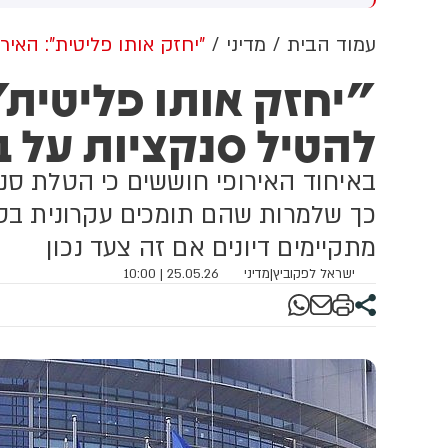
ו״מ להסכם: זה יכול לקרות
שיתוף פעולה יהודי-ערבי בתחום
ל
רוב
האזרחי. המהלך תלוי באישור
ש
עמוד הבית
מדיני
"יחזק אותו פליטית": האיר
מוסדות המפלגה, לקראת ועידת
ה
"יחזק אותו פליטית"
רע"ם שצפויה להתקיים ב-22
ה
באוגוסט
ה
להטיל סנקציות על בן
ה
ב-
באיחוד האירופי חוששים כי הטלת סנקצ
כך שלמרות שהם תומכים עקרונית בסנ
מתקיימים דיונים אם זה צעד נכון
ישראל לפקוביץ
|
מדיני
25.05.26 | 10:00