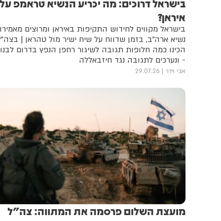
בישראל דרוכים: מה יכריע הנשיא טראמפ על
איראן?
בישראל מקווים לחידוש התקיפות באיראן ומרוצים מאמירו
נשיא ארה"ב, בזמן שדווח על שיח ישיר מול טהראן | בצה"ל
הכינו כמה חלופות תגובה לשיגור רחפן הנפץ בדרום לבנון
- ונערכים לתגובה נגד חיזבאללה
אבי וידר
29.07.26
מועצת השלום פרסמה את המתווה: צה"ל