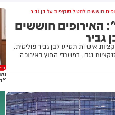
יצור שינוי אסטרטגי שיכשיר
עתיד ולמדינת ישראל ומאחל לו
יתוף פעולה יהודי ערבי בתחום
בהצלחה בהמשך דרכו"
ופים חוששים להטיל סנקציות על בן גביר
אזרחי. השאלה היחידה האם
: האירופים חוששים
מהלך יעבור את מוסדות
מפלגה ויגיע לקו הסיום.
 גביר
ועידה של רע״ם צפויה להתקיים
22.8
יות אישיות תסייע לבן גביר פוליטית,
קציות נגדו, במשרדי החוץ באירופה
מדינ
ואנ
"הי