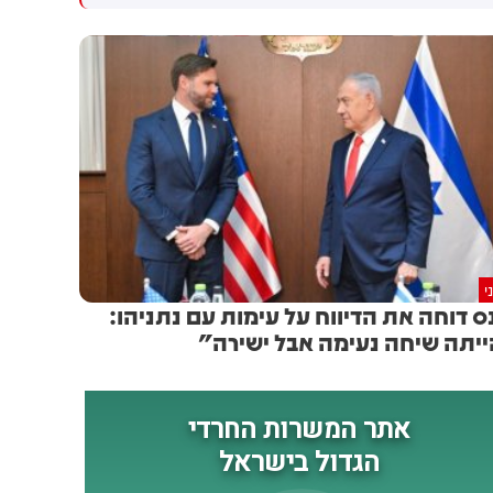
בה כיהנתי מטעם יש עתיד מאז
תפקידו כחבר כנסת מטעם יש
שנת 2019. לאורך השנים הייתה
עתיד. לאורך כל שנות שירותו
לי הזכות להשפיע על נושאים
ביש עתיד, בכנסת וכסגן השר
הקרובים לליבי, הן כחבר כנסת
לביטחון הפנים, הוא פעל ביושרה
והן כסגן השר לביטחון הפנים.
ומקצועיות למען אזרחי ישראל
אני מבקש להודות ליאיר לפיד,
ושמירה על שלטון החוק. בזמן
לחברי וחברות הכנסת ולפעילות
ממשלת השינוי פעלנו יחד למיגור
ולפעילי המפלגה על השותפות,
הפשיעה בישראל ואני מודה לו
האמון והעבודה המשותפת למען
על כך. אני מודה ליואב על
מדינת ישראל. אני מאחל הצלחה
התרומה שלו ליש עתיד ולמדינת
רבה ליש עתיד ולמפלגת ביחד,
ישראל ומאחל לו בהצלחה
שימשיכו לפעול בנחישות למען
בהמשך דרכו.
י
אזרחי מדינת ישראל.
ס דוחה את הדיווח על עימות עם נתניהו:
יתה שיחה נעימה אבל ישירה"