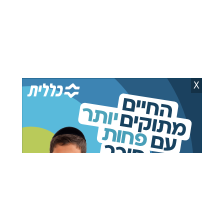
X
כתבות מומלצות בשבילך
ב”הארץ” תוקפים את ברק
משבר חריף בש"ס:
רביד: “השיחות עם
המחקרים שעושים כאב
טראמפ חסרות ערך
ראש לאריה דרעי
עיתונאי”
מאיר רוזן
31.07.26
אלי קליין
29.07.26