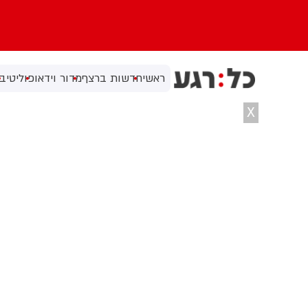
ראשי
חדשות ברצף
מדור וידאו
פוליטי
בי
X