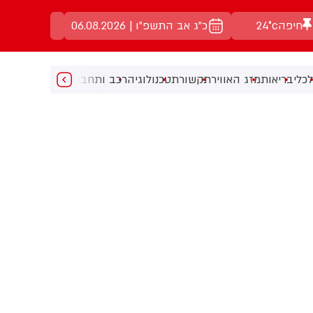
חיפה
24°c
כ"ג אב התשפ"ו | 06.08.2026
כלי
בריאות
מזג האוויר
תקשורת
טכנולוגיה
רכב ותחבורה
מעניין
מוזיקה
מ