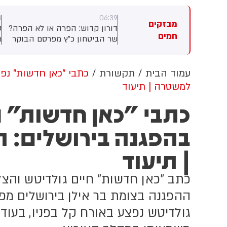
3
06:39
06:
מבזקים
אוקראינה: דיווח על 3 הרוגים
דורון קדוש: הפרה או לא הפרה?
ס
חמים
תקפה רוסית הלילה על העיר
שר הביטחון כ״ץ מפרסם הבוקר
ר
קליה
הודעה על האירוע בלבנון - ולא
ב
מציין בהודעתו שמדובר בהפרה
ה
של חזבאללה, לא מאשים את
ב
עמוד הבית
תקשורת
כתבי "כאן חדשות" נפג
חזבאללה בהפרת הפסקת האש
ל
למשטרה | תיעוד
ולא מתחייב להגיב עליה. צה״ל
ה
אתמול הגדיר בהודעה רשמית
ב
כתבי "כאן חדשות" 
את האירוע כ״הפרה בוטה של
ה
ארגון הטרור חזבאללה״
מ
בהפגנה בירושלים: 
ט
| תיעוד
כתב "כאן חדשות" חיים גולדיטש והצל
ההפגנה בצומת בר אילן בירושלים מפ
גולדיטש נפצע באורח קל בפניו, בעוד 