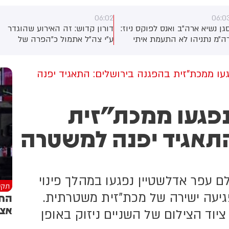
06:02
06:0
גן נשיא ארה״ב ואנס לפוקס ניוז:
דורון קדוש: זה האירוע שהוגדר
ה״מ נתניהו לא התעמת איתי
ע״י צה״ל אתמול כ״הפרה של
פגישה בבלייר האוס. ישראל
הפסקת האש״. ועם זאת, לפי
יא שותפה נהדרת, היא בעלת
גורם ביטחוני - בצה״ל לא יודעים
רית של ארה״ב, אבל כמו חברים
בשלב זה מתי הוטמן המטען
עו ממכת"זית בהפגנה בירושלים: התאגיד יפנה
פעמים יש חילוקי דעות.
במבנה שאליו נכנסו הלוחמים -
מציאות הפשוטה היא שעבודתי
והאם מדובר במטען חדש
תור סגן נשיא היא לפעול עבור
נפגעו ממכת"זית
שהוטמן שם לאחרונה.
אינטרסים של לא אחרת
ארצות הברית. הייתה לנו שיחה
התאגיד יפנה למשטרה
ובה וישירה, לא הרגשתי עימות
ם עפר אדלשטיין נפגעו במהלך פינוי
תקש
גיעה ישירה של מכת"זית משטרתית.
אצל
ציוד הצילום של השניים ניזוק באופן