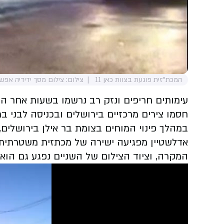
המכת"זית פוגעת בצוות כאן 11
צילום: צילום מסך ידידיה אפשט
עימותים חריפים ונזק רב נרשמו בשעות אחר הצ
חסמו צירים מרכזיים בירושלים ובכניסה לבני בר
במהלך פינוי המוחים בצומת בר אילן בירושלים,
אדלשטיין מפגיעה ישירה של מכתזית משטרתית.
המקרה, וציוד הצילום של השניים נפגע גם הוא 