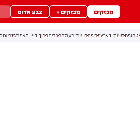
מבזקים
מבזקים +
צבע אדום
טחוני
חדשות בארץ
מדיני
חדשות בעולם
חרדים
ברוך דיין האמת
גלריות
כל