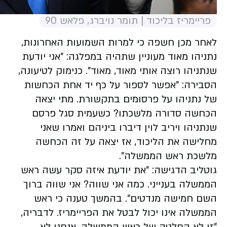
פריימריז בליכוד | תומר נויברג, פלאש 90
לאחר מכן חשפה כי למרות השמועות האחרונות,
נתניהו מאוד מעוניין שתהיה במפלגה: "אני יודעת
שנתניהו רוצה אותי מאוד, מאוד". כנימוק לטיעונה,
הסבירה: "אפשר לספור על כף יד אחת הכחשות
של נתניהו על פרסומים בתקשורת. מתי יצאה
הכחשה סדורה מלשכתו? כשעמית סגל פרסם
שנתניהו ויריב לוין דיברו ביניהם ואמרו שאני
מחלישה את הליכוד, אז יצאה על זה הכחשה
מלשכת ראש הממשלה".
גוטליב הדגישה: "את יודעת איזה סקר עשה ראש
הממשלה בענייני. כמה אני שווה? אני שווה ברוך
השם חמישה מנדטים". בהמשך טענה כי ראש
הממשלה אינו יכול לבטל את הפריימריז. לדבריה,
"זו לא החלטה של ראש הממשלה, אנחנו לא