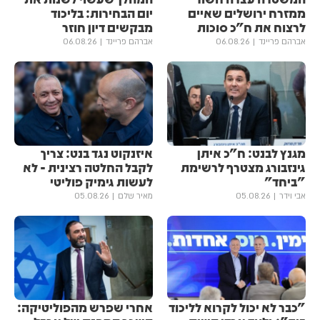
ממזרח ירושלים שאיים
יום הבחירות: בליכוד
לרצוח את ח"כ סוכות
מבקשים דיון חוזר
אברהם פריינד
06.08.26
אברהם פריינד
06.08.26
מגנץ לבנט: ח"כ איתן
איזנקוט נגד בנט: צריך
גינזבורג מצטרף לרשימת
לקבל החלטה רצינית - לא
"ביחד"
לעשות גימיק פוליטי
אבי וידר
05.08.26
מאיר שלם
05.08.26
"כבר לא יכול לקרוא לליכוד
אחרי שפרש מהפוליטיקה: