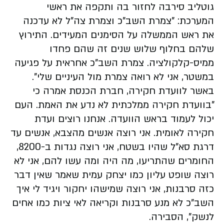
גוטליב סירבה לחזור בה ותקפה את ראשי
המערכת: "צמרת השב"כ וצמרת צה"ל לא עדכנה
את ראש הממשלה על הסימנים המעידים. התירוץ
שלהם בחלוף שלוש שנים זה שהם פחדו
ממיס-קלקולציה. צמרת השב"כ אחראית על פגיעה
במשטר, אני לא רואה צמרת מול העיניים שלי".
באשר לוועדת חקירה, חברת הכנסת אמרה כי
"בוועדת חקירה ממלכתית לא נדע את האמת. העם
יכול לעמוד בראש הוועדה. אנחנו רוצים ועדת
חקירה לאומית. אני רוצה אנשים מהצבא, אנשים עד
דרגת סא"ל שהיו בשטח, אני רוצה נגדות ב-8200,
החומרים שהתריעו, מה היה ומה עשו להם, אני לא
רוצה שופט עליון כמו יצחק עמית שאמר שאין דבר
כזה סרבנות, אני רוצה שמישהו יחקור ויגיד לי איך
השב"כ לא מנע סרבנות וקריאה לאי ציות כמו אחים
לנשק", הסבירה.