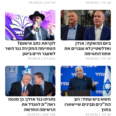
אבי וידר
06.08.26
אייל טירן
05.08.26
ביום ההשקה: ארדן
לקראת כתב אישום?
ואדלשטיין לא עוברים את
הסתיימה החקירה נגד השר
אחוז החסימה
לשעבר חיים ביטון
אבי וידר
06.08.26
יצחק וייס
05.08.26
חשש ביש עתיד: רוב
נתניהו נגד ארדן: כך מנסה
הח"כים מבינים שיישארו
ראה"מ לסנדל את
בחוץ
הרשימה החדשה
אבי וידר
05.08.26
מאיר שלם
06.08.26