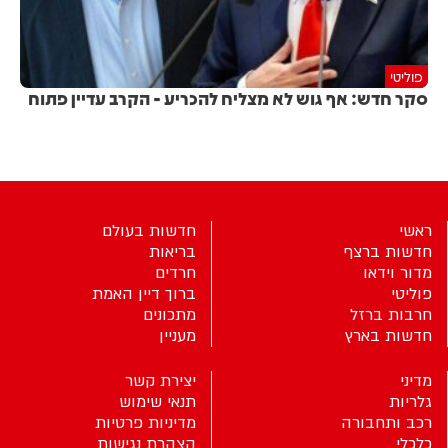
פוליטי
סקר חדש: אף גוש לא מצליח להכריע - הקרב עדיין פתוח
ראשי
חדשות בעולם
חדשות ברצף
בריאות
מדור וידאו
חרדים
פוליטי
ברוך דיין האמת
חרבות ברזל
מתכונים
חדשות בארץ
מעניין
מדיני
יצירת קשר
גלריות
תנאי שימוש
רכב ותחבורה
מדיניות פרטיות
כלכלי
הצהרת נגישות