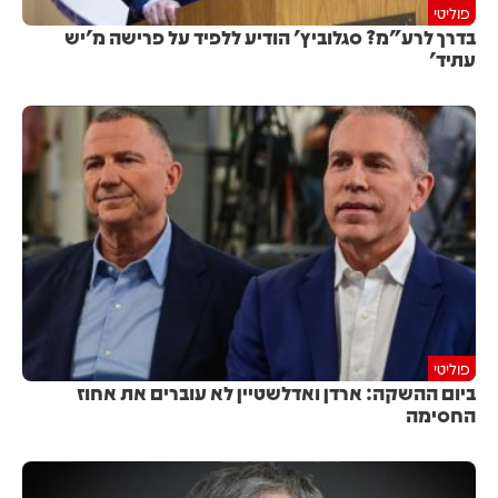
פוליטי
בדרך לרע"מ? סגלוביץ' הודיע ללפיד על פרישה מ'יש
עתיד'
פוליטי
ביום ההשקה: ארדן ואדלשטיין לא עוברים את אחוז
החסימה