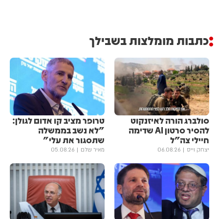
כתבות מומלצות בשבילך
סולברג הורה לאיזנקוט
טרופר מציב קו אדום לגולן:
להסיר סרטון AI שדימה
"לא נשב בממשלה
חיילי צה"ל
שתסגור את עלי"
יצחק וייס
06.08.26
מאיר שלם
05.08.26