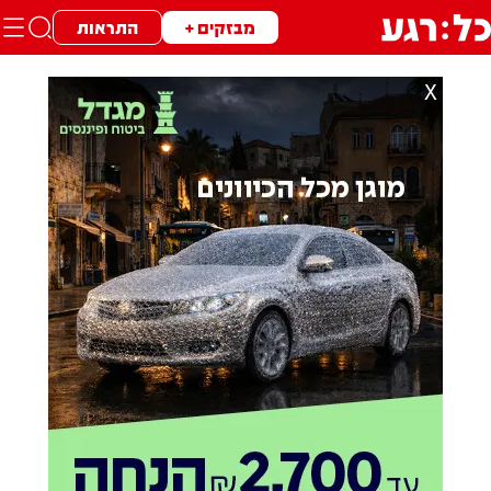
מבזקים +
התראות
X