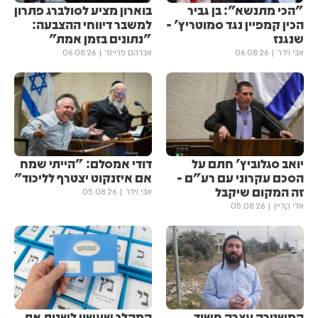
"הכי מתנשא": בן גביר
בוארון מציע לסולברג פתרון
הכין קמפיין נגד סמוטריץ' -
למשבר דיווחי ההצבעה:
שנגנז
"נתונים בזמן אמת"
אבי וידר
06.08.26
אברהם פריינד
06.08.26
יואב סגלוביץ' חתם על
דודי אמסלם: "הייתי שמח
הסכם עקרוני עם רע"ם -
אם איזנקוט יצטרף לליכוד"
זה המקום שיקבל
אבי וידר
05.08.26
אלי קליין
05.08.26
המשטרה עצרה חשוד
המהלך שעשוי לשנות את