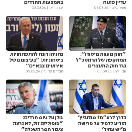
עדיין פתוח
באמצעות החרדים
מאיר שלם
06.08.26
יצחק וייס
06.08.26
"חוק מעוות מיסודו":
נתניהו רומז להתפתחויות
המתקפה של הרמטכ"ל
ביטחוניות: "בעיצומם של
נגד חוק המעצרים
אירועים צבאיים"
אבי וידר
05.08.26
אברהם פריינד
05.08.26
בדרך לרע"מ? סגלוביץ'
גולן ‏על גיוס חרדים:
הודיע ללפיד על פרישה
"פופוליזם זול, לא נרצה
מ'יש עתיד'
ציבור חסר השכלה"