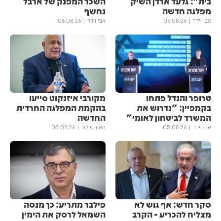
בית": גלעד ארדן השיק
השכר המפנק של ארבל
מפלגה חדשה
נחשף
אבי וידר
06.08.26
אבי וידר
06.08.26
טרופר והנדל פתחו
מקורבי איזנקוט סייעו
בקמפיין: "נדרוש את
בהקמת המפלגה החרדית
המשרד לביטחון לאומי"
החדשה
אבי וידר
05.08.26
מאיר שלם
05.08.26
סקר חדש: אף גוש לא
פילבר מתריע: כך מנסה
מצליח להכריע - הקרב
השמאל לרסק את הימין