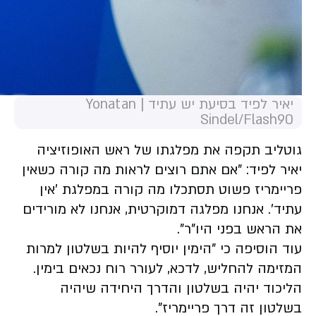
יאיר לפיד בסיעת יש עתיד | Yonatan
Sindel/Flash90
גוטליב תקפה את מפלגתו של ראש האופוזיציה
יאיר לפיד: "אם אתם רוצים לראות מה קורה כשאין
פריימריז פשוט תסתכלו מה קורה במפלגת 'אין
עתיד'. אנחנו מפלגה דמוקרטית, אנחנו לא מורידים
את הראש בפני היו"ר".
עוד הוסיפה כי "הימין יוסיף להיות בשלטון למרות
המזימה להחליש, לדכא, לעורר רוח נכאים בימין.
הליכוד יהיה בשלטון והדרך היחידה שיהיה
בשלטון זה דרך פריימריז".