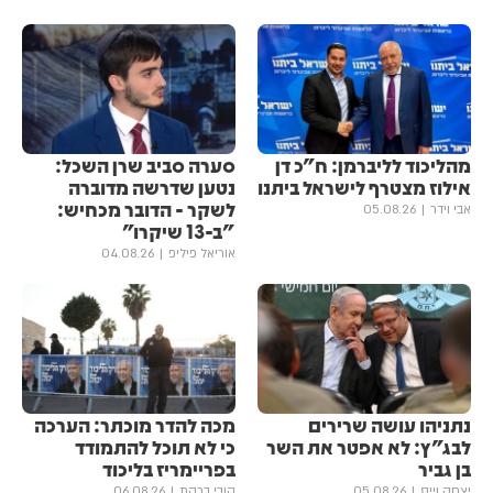
מהליכוד לליברמן: ח"כ דן
סערה סביב שרן השכל:
אילוז מצטרף לישראל ביתנו
נטען שדרשה מדוברה
לשקר - הדובר מכחיש:
אבי וידר
05.08.26
"ב-13 שיקרו"
אוריאל פיליפ
04.08.26
נתניהו עושה שרירים
מכה להדר מוכתר: הערכה
לבג"ץ: לא אפטר את השר
כי לא תוכל להתמודד
בן גביר
בפריימריז בליכוד
יצחק וייס
05.08.26
קובי ברקת
06.08.26