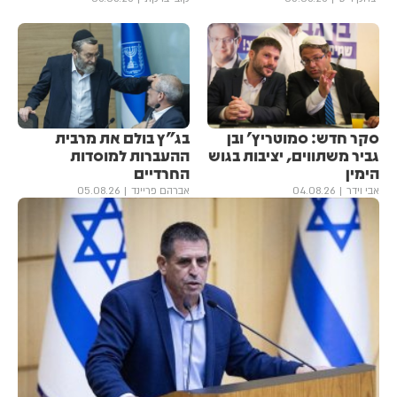
סקר חדש: סמוטריץ' ובן
בג"ץ בולם את מרבית
גביר משתווים, יציבות בגוש
ההעברות למוסדות
הימין
החרדיים
אבי וידר
04.08.26
אברהם פריינד
05.08.26