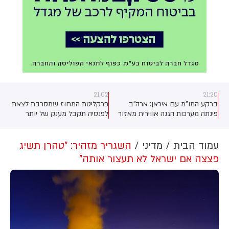
21:02
21:20
ברקע המו"מ עם איראן: ארה"ב
פרקליטת המחוז שמסרבת לצאת
פינתה מערכות הגנה אווירית מאזור
לפנסיה תקבל מענק של יותר
חבל הכורדים בעיראק. גורם כורדי
ממיליון שקלים בתמורה לפרישה
בכיר לכאן חדשות: "ביקשנו להמתין
עם זה לנוכח התקיפות האיראניות,
עמוד הבית
מדיני
השגריר מזהיר: "טהרן תשיג
"
אבל לא זכינו לאוזן קשבת
פצצה אם ישראל לא תעצור אותה"