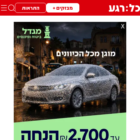
מבזקים +
התראות
X