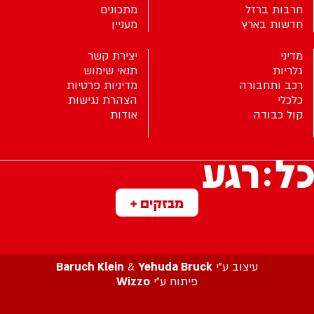
חרבות ברזל
מתכונים
חדשות בארץ
מעניין
מדיני
יצירת קשר
גלריות
תנאי שימוש
רכב ותחבורה
מדיניות פרטיות
כלכלי
הצהרת נגישות
קול כבודה
אודות
מבזקים +
עיצוב ע”י
Yehuda Bruck
&
Baruch Klein
פיתוח ע”י
Wizzo