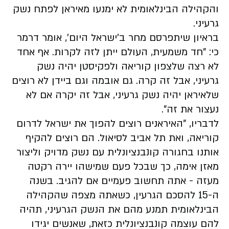
והקהילה הבינלאומית לא ימנעו מאיראן לפתח נשק
גרעיני.
בראיון שיתפרסם מחר ב'ישראל היום', אומר דרמר
כי: "חד משמעית, העולם ייתן לזה לקרות. אף אחד
לא רצה שלצפון קוריאה ולפקיסטן יהיה נשק
גרעיני, אבל זה קרה. גם אובמה וגם ביידן לא רוצים
שלאיראן יהיה נשק גרעיני, אבל זה יקרה אם לא
נעצור את זה".
לדבריו, "האיראנים רוצים להפוך את ישראל לדרום
קוריאה, ואת תל אביב לסיאול. הם רוצים להקיף
אותנו בחגורה קונבנציונלית עם נשק מדויק וליצור
מאזן אימה, כך שבכל פעם שמישהו יירה רקטה
מעזה - אתה תחשוב פעמיים אם להגיב. בשנה
ה-15 להסכם הגרעין, כשאתה מצפה שהקהילה
הבינלאומית תמנע מהם את הנשק הגרעיני, תהיה
להם עוצמה קונבנציונלית כזאת, שאנשים יגידו