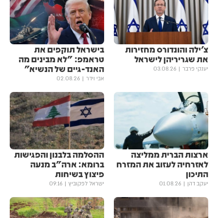
צ׳ילה והונדורס מחזירות
בישראל תוקפים את
את שגריריהן לישראל
טראמפ: "לא מבינים מה
האנד-גיים של הנשיא"
יענקי פרבר
03.08.26
אבי וידר
02.08.26
ארצות הברית ממליצה
ההסלמה בלבנון והפגישות
לאזרחיה לעזוב את המזרח
ברומא: ארה"ב מנעה
התיכון
פיצוץ בשיחות
יעקב דהן
01.08.26
ישראל לפקוביץ
09:16