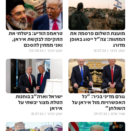
מועצת השלום פרסמה את
טראמפ הודיע: ביטלתי את
המתווה: צה"ל ייסוג באופן
התקיפה לבקשת איראן,
מדורג
ואני ממתין להסכם
יענקי פרבר
31.07.26
יענקי פרבר
02.08.26
גורם מדיני בכיר: "כל
ישראל וארה"ב בוחנות
האפשרויות מול איראן על
הטלת מצור יבשתי על
השולחן"
איראן
מאיר שלם
29.07.26
יענקי פרבר
31.07.26