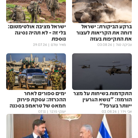
ברקע הביקורת: ישראל
ישראל מציבה אולטימטום:
דוחה את הקריאות לעצור
בלי זה - לא תהיה נסיגה
את התקיפות בעזה
נוספת
צביקה סגל
03.08.26
מאיר שלם
29.07.26
התקדמות בשיחות על מצר
ימים ספורים לאחר
הורמוז: "נושא הגרעין
ההכרזה: עסקת פירוק
ייוותר בערפל"
חמאס של טראמפ בסכנה
אבי וידר
02.08.26
יענקי פרבר
07:11