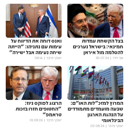
בצל הקשחת עמדות
ואנס דוחה את הדיווח על
חמינאי: בישראל נערכים
עימות עם נתניהו: "הייתה
להסלמה מול איראן
שיחה נעימה אבל ישירה"
אבי וידר
30.07.26
יענקי פרבר
08:14
המרוץ למזכ"לות האו"ם:
הרצוג לפוקס ניוז:
שבעה מועמדים מתמודדים
"החטופים חזרו בזכות
על הנהגת הארגון
טראמפ"
הבינלאומי
יענקי פרבר
01.08.26
יענקי פרבר
02.08.26