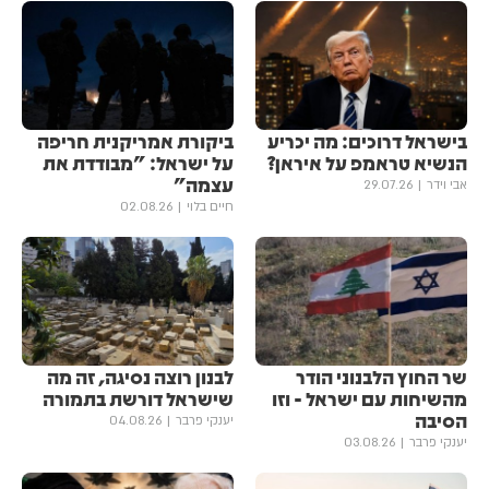
בישראל דרוכים: מה יכריע
ביקורת אמריקנית חריפה
הנשיא טראמפ על איראן?
על ישראל: "מבודדת את
עצמה"
אבי וידר
29.07.26
חיים בלוי
02.08.26
שר החוץ הלבנוני הודר
לבנון רוצה נסיגה, זה מה
מהשיחות עם ישראל - וזו
שישראל דורשת בתמורה
הסיבה
יענקי פרבר
04.08.26
יענקי פרבר
03.08.26