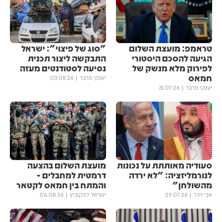
טראמפ: מועצת השלום
"סוג של פיצוי": ישראל
הגיעה להסכם היסטורי
התבקשה ליצור תכנית
לפירוק מלא מנשק של
נסיעה לסטודנטים מעזה
חמאס
יענקי פרבר
03.08.26
יענקי פרבר
31.07.26
סעודיה מאותתת על נכונות
מועצת השלום בהצעה
לנורמליזציה: "לא ירדה
דרמטית למחבלים -
מהשולחן"
והמתח בין חמאס לקטאר
אבי וידר
29.07.26
ישראל לפקוביץ
04.08.26