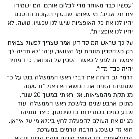
'עכשיו כבר מאוחר מדי לבלום אותם. הם ישמידו
את תל אביב'. מי שאומר שבסוף תקופת ההסכם
יהיו לנו את כל האופציות שיש לנו עכשיו, טועה. לא
יהיו לנו אופציות".
על כך שראש המוסד דגן אמר שצריך לפעול צבאית
רק כשהסכין מונחת על הצוואר, ענה: "לא תהיה לך
אפשרות לפעול כאשר הסכין על הצוואר, כי המחיר
יהיה כבד מדי".
דרמר גם דוחה את דברי ראש הממשלה בנט על כך
שנתניהו הזניח את הנושא האיראני. "זו טענה
מנותקת מהמציאות. אני ראיתי במשך 20 שנה,
מתוכן ארבע שנים בלשכת ראש הממשלה ועוד
שבע שנים בשגרירות בוושינגטון, כיצד נתניהו
מגייס את העולם להפעלת לחץ בינלאומי על איראן.
הוא זה ששכנע הרבה גורמים במערכת
הבינלאומית, בין השאר משום שהם הבינו שהוא