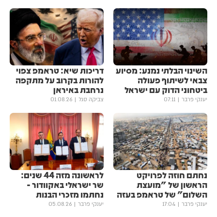
השינוי הבלתי נמנע: מסיוע
דריכות שיא: טראמפ צפוי
צבאי לשיתוף פעולה
להורות בקרוב על מתקפה
ביטחוני הדוק עם ישראל
נרחבת באיראן
יענקי פרבר
07:11
צביקה סגל
01.08.26
נחתם חוזה לפרויקט
לראשונה מזה 44 שנים:
הראשון של "מועצת
שר ישראלי באקוודור -
השלום" של טראמפ בעזה
נחתמו מזכרי הבנות
יענקי פרבר
17:04
יענקי פרבר
05.08.26