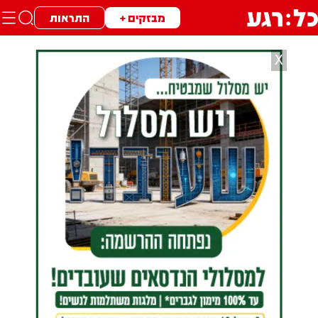
מבזקים +
התראות
X