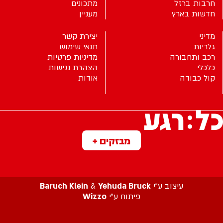
חרבות ברזל
מתכונים
חדשות בארץ
מעניין
מדיני
יצירת קשר
גלריות
תנאי שימוש
רכב ותחבורה
מדיניות פרטיות
כלכלי
הצהרת נגישות
קול כבודה
אודות
מבזקים +
עיצוב ע”י
Yehuda Bruck
&
Baruch Klein
פיתוח ע”י
Wizzo