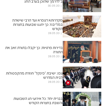
ב'לדרמן' שהוכן בערב החג
30.05.20
מקדרותא דצפרא ועד הרבי שישהה
במז'יבוז: כך יחגגו שבועות בחצרות
הקודש
28.05.20
בדירות פרטיות: כך יקבלו בתורת זאב את
התורה
28.05.20
צפו: ישיבת 'פינקל' חוזרת מהקפסולות
לבית המדרש
28.05.20
בברית יחד: כל אירועי חג השבועות
והשבת בחצרות הקודש