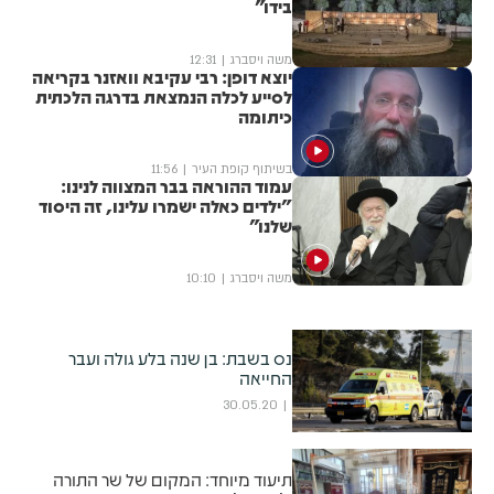
בידו"
משה ויסברג
12:31
יוצא דופן: רבי עקיבא וואזנר בקריאה
לסייע לכלה הנמצאת בדרגה הלכתית
כיתומה
בשיתוף קופת העיר
11:56
עמוד ההוראה בבר המצווה לנינו:
"ילדים כאלה ישמרו עלינו, זה היסוד
שלנו"
משה ויסברג
10:10
נס בשבת: בן שנה בלע גולה ועבר
החייאה
30.05.20
תיעוד מיוחד: המקום של שר התורה