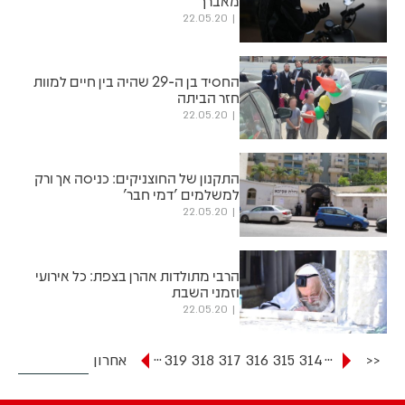
מאברך
22.05.20
החסיד בן ה-29 שהיה בין חיים למוות
חזר הביתה
22.05.20
התקנון של החוצניקים: כניסה אך ורק
למשלמים 'דמי חבר'
22.05.20
הרבי מתולדות אהרן בצפת: כל אירועי
וזמני השבת
22.05.20
...
...
<<
314
315
316
317
318
319
אחרון