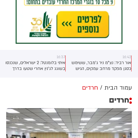
16:37
16:42
אור רביד: נצ"מ ניר ג'מבר, ששימש
איתי בלומנטל: 2 ישראלים, שנכנסו
ו
כסגן מפקד מרחב עמקים, הגיש
בשוגג לג'נין אחרי שטעו בדרך
עתירה מנהלית נגד המשטרה
מחומש לעפולה, נרגמו באבנים על
והמפכ"ל דני לוי בדרישה לבטל את
ידי עשרות פלסטינים. השניים
חופשתו הכפויה ולהשיבו מיידית
הצליחו להגיע למעבר גלבוע.
עמוד הבית
חרדים
לתפקידו. העתירה הוגשה לאחר
שמשות הרכב נופצו, השניים לא
חרדים
שהוחלט להאריך בפעם השביעית
נפגעו.
את החופשה, אף שהתיק הפלילי
נגדו בפרשת עיריית נצרת נסגר
באפריל מחוסר ראיות