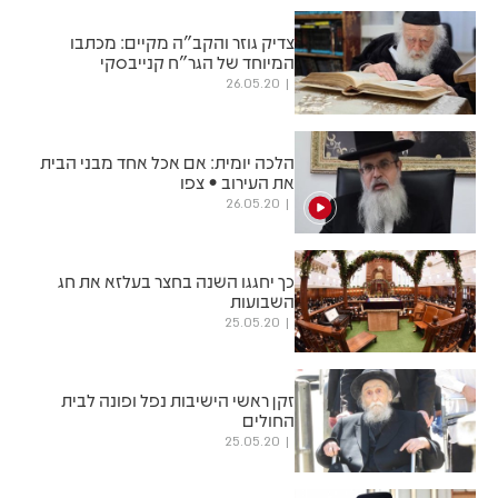
צדיק גוזר והקב"ה מקיים: מכתבו
המיוחד של הגר"ח קנייבסקי
26.05.20
הלכה יומית: אם אכל אחד מבני הבית
את העירוב • צפו
26.05.20
כך יחגגו השנה בחצר בעלזא את חג
השבועות
25.05.20
זקן ראשי הישיבות נפל ופונה לבית
החולים
25.05.20