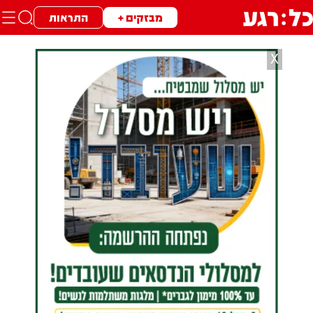
מבזקים +
התראות
X