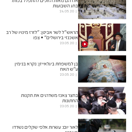
אלו הם מאות הזוכים להתפלל בכותל
בחג השבועות
24.05.20
הראש"ל לשר אביטן: "לזרז מינויו של רב
אשכנזי בירושלים" • צפו
23.05.20
בן למשפחת ביגלאייזן: נקרא בנימין
ע"ש האח
23.05.20
בחצר צאנז משדרגים את תקנות
החתונות
23.05.20
לאור יום: עשרות אלפי שקלים נשדדו