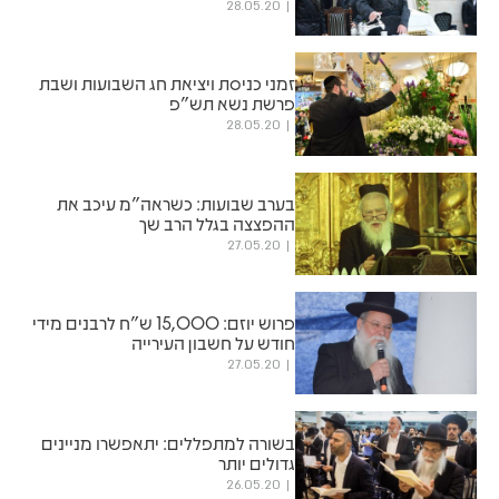
28.05.20
זמני כניסת ויציאת חג השבועות ושבת
פרשת נשא תש"פ
28.05.20
בערב שבועות: כשראה"מ עיכב את
ההפצצה בגלל הרב שך
27.05.20
פרוש יוזם: 15,000 ש"ח לרבנים מידי
חודש על חשבון העירייה
27.05.20
בשורה למתפללים: יתאפשרו מניינים
גדולים יותר
26.05.20