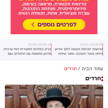
06.08.26 | 23:38
06.08.26 | 23:44
טראמפ: הכניסה הקטנה לתוך איראן
גורם במלוכה הסעודית לאל-ערביה:
הייתה מאוד חשובה. אסור שיהיה
איראן מתאמת עם החות׳ים ועם
להם נשק גרעיני. זה חשוב למזה"ת
המיליציות בעיראק מתקפה כנגד
ולעולם
הממלכה
עמוד הבית
חרדים
חרדים