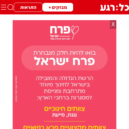
מבזקים +
התראות
X