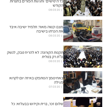
כל ה'טישים' וחגיגות הפורים בחצרות
הקודש
08.03.20
מצבו קשה מאוד: תלמיד ישיבה איבד
את הכרתו בישיבה
08.03.20
תקנות הקורונה: לא להריח טבק, לנשק
ס"ת רק בטלית
08.03.20
באחיסמך הסתפקו באיזה יום לקרוא
מגילה
07.03.20
שלום זכר, ברית וקידוש בבעלזא: כל