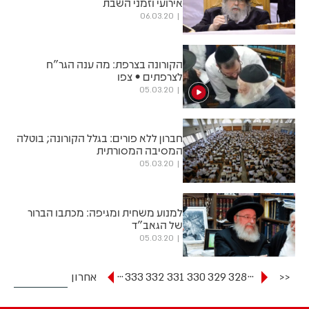
אירועי וזמני השבת
06.03.20
הקורונה בצרפת: מה ענה הגר"ח
לצרפתים • צפו
05.03.20
חברון ללא פורים: בגלל הקורונה; בוטלה
המסיבה המסורתית
05.03.20
למנוע משחית ומגיפה: מכתבו הברור
של הגאב"ד
05.03.20
...
...
<<
328
329
330
331
332
333
אחרון