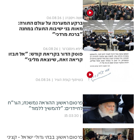
משה ויסברג
06.08.26
ברקע המערכה על עולם התורה:
מאות בני ישיבות התעלו במחנה
"ברכת מרדכי"
ליפא גינסברגר
06.08.26
פוסק הדור בקריאת קודש: "אל תבזו
קריאה זאת, שיוצאת מליבי"
בשיתוף קופת העיר
06.08.26
פרסום ראשון: ההוראה נמשכת; הגר"ח
לחיידרים: "להמשיך ללמוד"
15.03.20
פרסום ראשון: בבתי גדולי ישראל - קציני