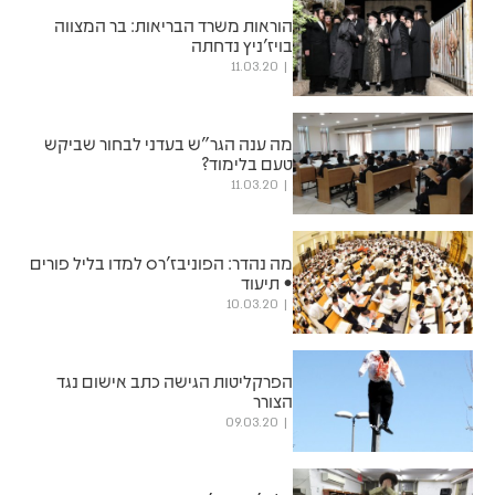
הוראות משרד הבריאות: בר המצווה
בויז'ניץ נדחתה
11.03.20
מה ענה הגר"ש בעדני לבחור שביקש
טעם בלימוד?
11.03.20
מה נהדר: הפוניבז'רס למדו בליל פורים
• תיעוד
10.03.20
הפרקליטות הגישה כתב אישום נגד
הצורר
09.03.20