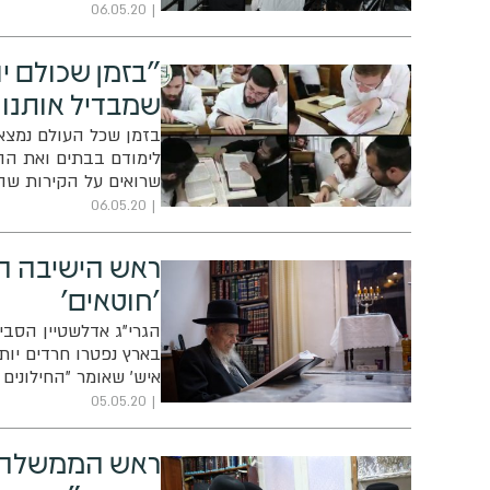
06.05.20
"בזמן שכולם יו
שמבדיל אותנו
בזמן שכל העולם נמצא 
לימודם בבתים ואת הה
שרואים על הקירות שה
הבנו שמה שנכון אולי 
06.05.20
באוהליך'. "אנחנו, בני
ראש הישיבה הס
'חוטאים'
הגרי"ג אדלשטיין הסבי
בארץ נפטרו חרדים יות
איש' שאומר "החילונים 
פוגעת יותר בחרדים" •
05.05.20
הטלפון - "הם התחזקו
ראש הממשלה ע