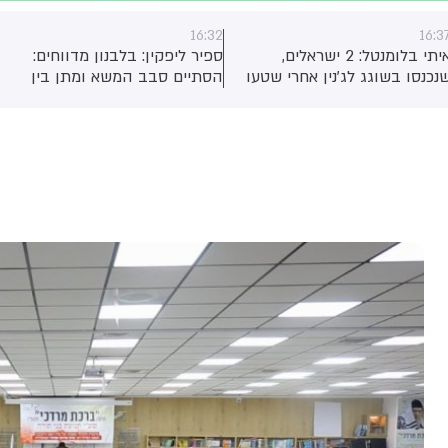
16:32
16:3
איתי בלומנטל: 2 ישראלים,
ספיר ליפקין: בלבנון מדווחים:
נכנסו בשוגג לג'נין אחרי שטעו
הסתיים סבב המשא ומתן בין
דרך מחומש לעפולה, נרגמו
ישראל ללבנון שהתקיים ברומא,
אבנים על ידי עשרות פלסטינים.
ונמשך שלושה ימים
שניים הצליחו להגיע למעבר
לבוע. שמשות הרכב נופצו,
שניים לא נפגעו.