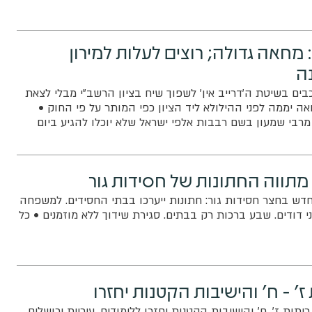
מחאה גדולה; רוצים לעלות למירון
ה
ים בשיטת ה'דרייב אין' לשפוך שיח בציון הרשב"י מבלי לצאת
 יממה לפני ההילולא ליד הציון כפי המותר על פי החוק •
רבי שמעון בשם רבבות אלפי ישראל שלא יוכלו להגיע ביום
חלאק'ה
 מתווה החתונות של חסידות גור
דש בחצר חסידות גור: חתונות ייערכו בבתי החסידים. למשפחה
 דודים. שבע ברכות רק בבתים. סגירת שידוך ללא מוזמנים • כל
ז' - ח' והישיבות הקטנות יחזרו
יתות ז', ח' והישיבות הקטנות יחזרו ללימודים. עיריית ירושלים