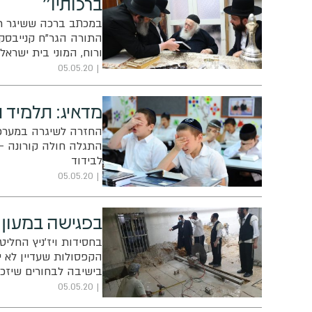
ברכותיו"
במכתב ברכה ששיגר רא
התורה הגר"ח קנייבסקי
ורוח, המוני בית ישראל
05.05.20
מדאיג: תלמיד 
החזרה לשיגרה במערכת
התגלה חולה קורונה -
לבידוד
05.05.20
בפגישה במעון 
בחסידות ויז'ניץ החלי
הקפסולות שעדיין לא י
בישיבה לבחורים שיזכו
05.05.20