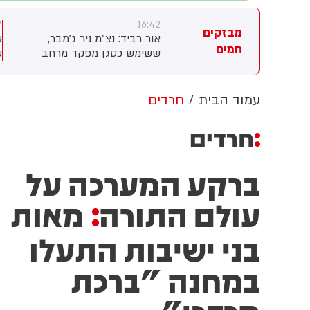
7
16:42
16
מבזקים
צן שפירא: שני ישראלים חולצו
אור רביד: נצ"מ ניר ג'מבר,
חמים
'נין לאחר שנכנסו לעיר -
ששימש כסגן מפקד מרחב
ש
ותקפו באבנים בידי פלסטינים
עמקים, הגיש עתירה מנהלית נגד
ב
המשטרה והמפכ"ל דני לוי
ב
בדרישה לבטל את חופשתו
ה
עמוד הבית
חרדים
הכפויה ולהשיבו מיידית
ג
לתפקידו. העתירה הוגשה לאחר
ה
חרדים
שהוחלט להאריך בפעם
השביעית את החופשה, אף
ברקע המערכה על
שהתיק הפלילי נגדו בפרשת
עיריית נצרת נסגר באפריל מחוסר
ראיות
עולם התורה
מאות
:
בני ישיבות התעלו
במחנה "ברכת