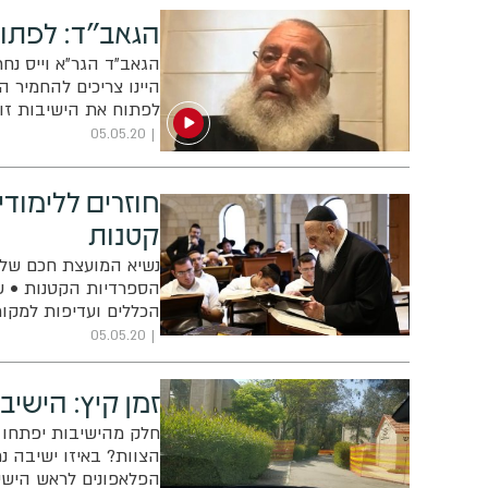
הגאב"ד: לפתוח
הגאב"ד הגר"א וייס נח
היינו צריכים להחמיר ה
לפתוח את הישיבות זו 
05.05.20
חוזרים ללימוד
קטנות
נשיא המועצת חכם שלו
הספרדיות הקטנות • שי
הכללים ועדיפות למקו
העברת השיעורים דרך 
05.05.20
זמן קיץ: הישי
חלק מהישיבות יפתחו א
הצוות? באיזו ישיבה נר
הפלאפונים לראש הישיב