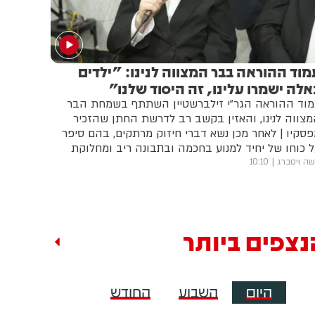
מוד ההוראה בבר המצווה לנינו: "ילדים
אלה ישמרו עלינו, זה היסוד שלנו"
מוד ההוראה הגר"י זילברשטיין השתתף בשמחת הבר
צווה לנינו, והאזין בקשב רב לדרשת החתן שהזכיר
סקיו | לאחר מכן נשא דברי חיזוק מרתקים, בהם סיפר
 כוחו של יחיד למנוע בחכמה ובתבונה ריב ומחלוקת
בים | צפו בתיעוד המרתק באדיבות מערכת 'דברי חמד'
ה ויסברג
10:10
נצפים ביותר
היום
השבוע
החודש