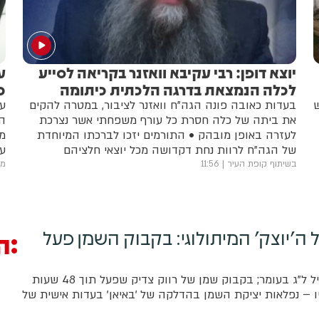
יוצא דופן: רבי עקיבא וואזנר בקריאה לסייע
ע
לכלה הנמצאת בדרגה הלכתית כיתומה
כ
ש
בעדות כאובה פונה הגה"ח וואזנר לציבור, במטרה להקים
ע
את ביתה של כלה חסרת כל עורף משפחתי אשר נצרכת
המ
לעזרה באופן מובהק • התורמים יזכו לברכתו המיוחדת
מפ
של הגה"ח לרוות נחת דקדושה מכל יוצאי חלציהם
על
מר
בשיתוף קופת העיר
11:56
מש
 ה'יוצק' המיתולוגי: בקבוק השמן פעל
ה
טלפון דרמטי באישון ליל ל"ג בעומר; בקבוק שמן של רווק צדיק שפעל תוך 48 שעות
 – נפלאות יציקת השמן בהדלקה של 'באיאן' בעדות אישית של