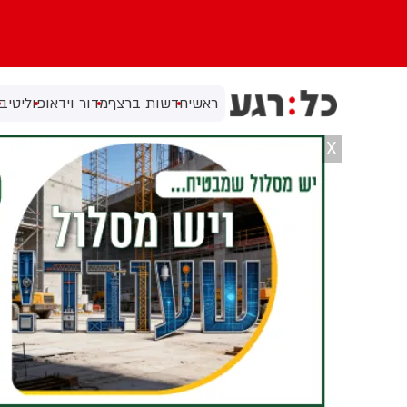
ראשי
חדשות ברצף
מדור וידאו
פוליטי
בי
X