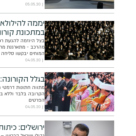
השבוע
05.05.20
יממה להילולא: 
במתכונת קורונ
בצל היוזמה להגעת רכב
מהרכב - מתארגנת מחאה
המוחים יבקשו סליחה מ
השנה להתפלל ולערוך 
04.05.20
בגלל הקורונה:
מתווה חתונות דרמטי ח
הקרובה בלבד וללא בני
הפרטים
04.05.20
ירושלים: כיתות 
גדולי ישראל הכריעו – כ