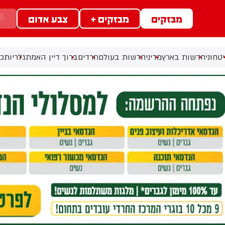
מבזקים
מבזקים +
צבע אדום
טחוני
חדשות בארץ
מדיני
חדשות בעולם
חרדים
ברוך דיין האמת
גלריות
כל