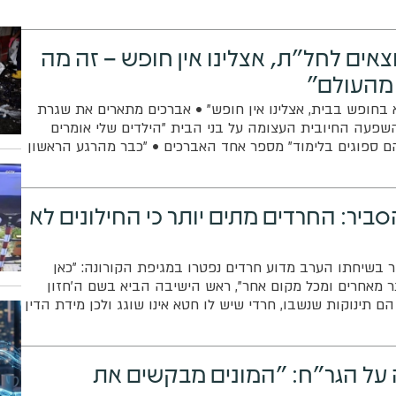
צאים לחל"ת, אצלינו אין חופש – זה מה
 מהעולם"
בחופש בבית, אצלינו אין חופש" • אברכים מתארים את שגרת
שפעה החיובית העצומה על בני הבית "הילדים שלי אומרים
ם ספוגים בלימוד" מספר אחד האברכים • "כבר מהרגע הראשון
לעולם לא נכון עבורנו" מסבירים בהנהלת רשת הכוללים 'יששכר
גוד לחברות ומפעלים, מחזיקים את העולם כפשוטו"
ביר: החרדים מתים יותר כי החילונים לא
ר בשיחתו הערב מדוע חרדים נפטרו במגיפת הקורונה: "כאן
ר מאחרים ומכל מקום אחר", ראש הישיבה הביא בשם ה'חזון
הם תינוקות שנשבו, חרדי שיש לו חטא אינו שוגג ולכן מידת הדין
 הגרי"ג המליץ להימנע גם ממתווה הקפסולות וקרא ללמוד דרך
 בתורה"
ל הגר"ח: "המונים מבקשים את