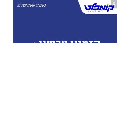
X
הרבנים מזהירים: לא להעלות את מחירי
השכירות
27.01.20
הבד"צים יובילו את מאבק השבת נגד
'פניציה'
27.01.20
פתרון חלקי לפלונטר בתקציב הישיבות -
ב'ישראל ביתנו' תוקפים
27.01.20
הנפטר במקווה זופניק: איש החסד
שהתפלל בכותל יום יום
27.01.20