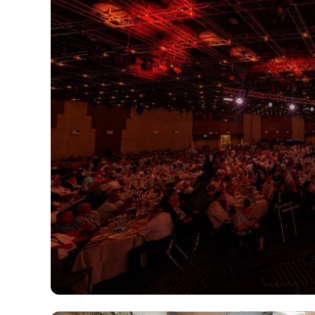
הסתיימו ברומא - לבנון רצתה
להרחיב את אזורי הנסיגה, ישראל
התנגדה: נרחיב את אזורי
הפיילוט רק בהתאם לביצוע
בשטח, עוד מוקדם לקבוע
הצלחה. בשיחות המו"מ
שהתקיימו השבוע נקבעו
הפרמטרים לפיילוט אבל עדיין לא
הוחלט מי הגוף שיבצע את
הפיקוח והאכיפה. כך לפי מקור
המעורה בפרטים. כרגע עוד לא
סוכם מועד לחידוש השיחות, אך
הערכות שזה יקרה בחודש הבא.