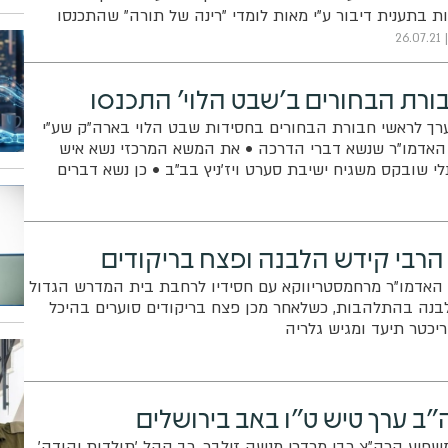
ת בתענית דיבור ע"י מאות לומדי "רינה של תורה" שהתכנסו
"ג מרן שר התורה בקבר חוני המעגל הסמוך ונראה • גלריה
26.07.21
בורת הבחורים ב'שבט הלוי' התכנסו
ערך לראשי חבורת הבחורים בחסידות שבט הלוי בארה"ק שע"י
ת האדמו"ר שנשא דברי הדרכה • את המשא המרכזי נשא איש
י שובקס משגיח ישיבת סערט ויז'ניץ בב"ב • כן נשא דברים
ן, משגיח ישיבת טשערנאביל בבי"ש ומשפיע רוחני בחסידות
הרבי קידש הלבנה ופצח בריקודים
 האדמו"ר מרחמסטריווקא עם חסידיו לרחבת בית המדרש הגדול
 את הלבנה בהתלהבות, כשלאחר מכן פצח בריקודים סוערים בהיכל
יכטר תיעד ומגיש גלריה
 ערך טיש ט"ו באב בירושלים
יע הרה"צ רבי מרדכי מנשה זילבר, רב קהל 'תולדות יהודה'