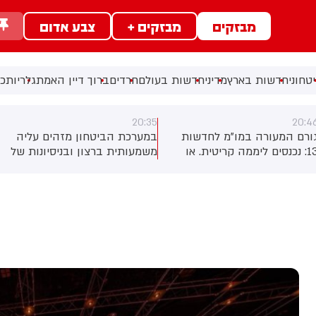
מבזקים
מבזקים +
צבע אדום
טחוני
חדשות בארץ
מדיני
חדשות בעולם
חרדים
ברוך דיין האמת
גלריות
כל
20:28
20:3
מערכת הביטחון מזהים עליה
דיווח בטלוויזיה הממלכתית
שמעותית ברצון ובניסיונות של
בסוריה: מספר בני אדם נהרגו
ורמי טרור להפעיל רחפני נפץ,
ונפצעו בפיצוץ שאירע באזור
ולל רחפנים עם סיב אופטי -
דמשק
תוך ערי ישראל - ולכוון אותם
מגוון יעדים ברחבי הארץ.
דיונים ביטחוניים שנערכו בימים
אחרונים, כולל דיון דחוף היום
הובלת שר הביטחון כ"ץ, עלה
י נכון לעכשיו - אין פתרון יעיל
ספיק שצפוי להיכנס לפעולה
בצעית בזמן הקרוב - מה
מעורר דאגה בקרב גורמי