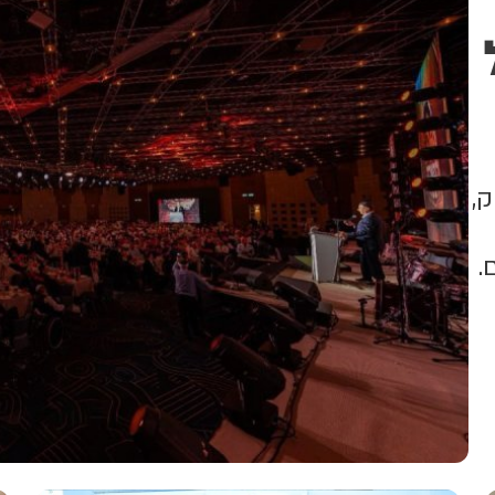
ביטחון (שפירא)
ק,
.