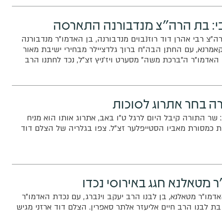
י: בת הרה"צ מנדבורנה התארסה
צ רבי אהרן דוד רוזנבוים מנדבורנה, בן האדמו"ר מנדבורנה
קאמרנא, עם החתן הבה"ח ברוך גלדציילר מבחירי ישיבת מאור
ן האדמו"ר ה"ברכת משה" מסערט ויז'ניץ זצ"ל, נכד לחתנו הרב
 של הנה"ח רבי חיים משה פלדמן, בן לחתנו הרב אלישע יצחק
בי דניאל גלדציילער ראש ישיבת אור ישראל בארה"ב. השמחה
מו"ר מנדבורנה בקרית נדבורנה בבני ברק. בהשתתפות הסבים
רה בחר אתרוג לסוכות
ת. צילום שוקי לרר
 שר התורה קיבל היום לרגל ט"ו באב, אתרוג אותו הוא מניח
 כמסורת מאביו הסטייפלער זצ"ל. צפו בגלריה של הצלם דוד
 מטאלנא חגג באירוסי נכדו
מו"ר מטאלנא, בן לבנו הרב יעקב וינברג, עם נכדת האדמו"ר
 לבנו הרב חיים אליעזר אלתר סאפרין. הצלם דוד ארזני מגיש