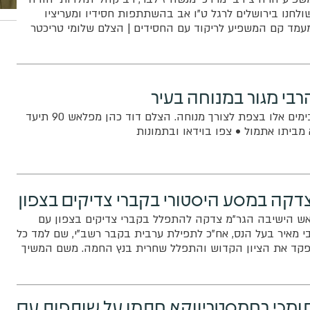
לחנו בירושלים לרגל ט"ו אב בהשתתפות חסידיו ומעריציו
עמד קם המשפיע לריקוד עם החסידים | הצלם שלומי טריכטר
רבי מגור במנוחה בעיר
האדמו"ר מגור שוהה בימים אלו בצפת לצורך מנוחה. הצלם דוד כהן מפלאש 90 תיעד
מביתו אתמול • צפו בוידאו ובתמונות
צדקה במסע היסטורי בקברי צדיקים בצפון
אש הישיבה הגר"מ צדקה להתפלל בקברי צדיקים בצפון עם
בי מאיר בעל הנס, אח"כ לתפילת ערבית בקבר רשב"י, שם למד כל
קד את הציון הקדוש והתפלל שחרית בנץ החמה. משם המשיך
ברי האר"י הקדוש ומרן ה'בית יוסף' | צילום" דוד ארזני
תומכי רחמסטריווקא חתמו על שותפות עם