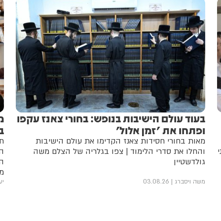
בעוד עולם הישיבות בנופש: בחורי צאנז עקפו
מ
ופתחו את 'זמן אלול'
ב
מאות בחורי חסידות צאנז הקדימו את עולם הישיבות
תל
והחלו את סדרי הלימוד | צפו בגלריה של הצלם משה
הש
גולדשטיין
הת
מה
ה
משה ויסברג
03.08.26
יע