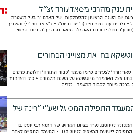
ה
ית ענק מהרבי מסאדיגורה זצ"ל
את יום השנה הראשון להסתלקותו של האדמו"ר בעל ה'עטרת
 - גלריית ענק מימי חייו (ד' אב תשט"ז - כ"א אב תש"פ) ומשבע
שע"ג-תש"פ) • בנו האדמו"ר מסאדיגורה יעלה ביום חמישי
 בערב לקברו בחלקת אדמו"רי בית רוזין בביה"ח נחלת יצחק בגבעתיים,
רצייט במרכז החסידות ברחוב גוטמכר - שיכון ה' בבני ברק
וטשקא בחן את מצוייני הבחורים
 סאדיגורה' לצעירים קיימו מעמד 'כבוד התורה' וחלוקת פרסים
בחנו אצל האדמו"ר מזוטשקא על משנת תלמודם • כ"ק האדמו"ר
 ברכה מיוחד לכבוד המעמד | גלריה
מעמד התפילה המסוגל שע"י "רינה של
סוגל לזיווגים, נערך בציונו הקדוש של התנא רבי יונתן בן
התפילה לישועת המצפים לזיווג הגון • המעמד התקיים לאחר