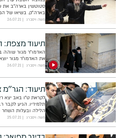
סטוטשין בארה"ב את שו
בארה"ק. בשיאו של המ
מגיש תיעוד
משה ויסברג
26.07.21
תיעוד מצפת: ה
את האדמו"ר מגור יוצא 
משה ויסברג
26.07.21
תיעוד: הגר"מ 
לקראת ט"ו באב יצא ר
תלמידיו. הגיע לקבר ר
הלילה ובעלות השחר פ
הרב לצפת, שם התפלל בק
משה ויסברג
25.07.21
בדינר מפואר: 