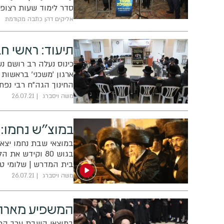
סדר לימוד שעות רצופו
לתפילה בהוראת רשכבה
אליקים דהן כתבה מקודמת
תיעוד: ראשי ח
כינוס נעלה רב רושם נ
ארגון 'משכני' בראשו
החינוך הגה"ח רבי נפתל
הגה"ח רבי אהרן ליברמ
משה ויסברג
26.07.21
במוצ"ש נחמו: 
במוצאי שבת נחמו יצא
בגוש 80 וקידש
בית המדרש | שלומי טר
משה ויסברג
26.07.21
המשפיע מארה"ב
במוצאי השבת ערך המשפ