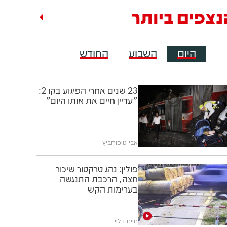
נצפים ביותר
היום
השבוע
החודש
23 שנים אחרי הפיגוע בקו 2:
"עדיין חיים את אותו היום"
אבי טופורוביץ
פולין: נהג טרקטור שיכור
חצה, הרכבת התנגשה
בערימות הקש
חיים בלוי