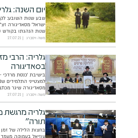
יום השנה: גלרי
שבע שנות השובע: לקר
ישראל' מסאדיגורה זצ"ל
שנות הנהגתו בקודש (ת
בשעה 18:00
משה ויסברג
27.07.21
לאחר מכן יערוך טיש יא
גלריה: הרבי מז
בסאדיגורה
בישיבת 'כנסת מרדכי -
למצטייני התלמידים שנ
מסאדיגורה שיגר מכתב
משה ויסברג
27.07.21
גלריה מרגשת מ
תורה"
בחצות הלילה של זמן המ
עוזיאל בעמוקה מעמד 