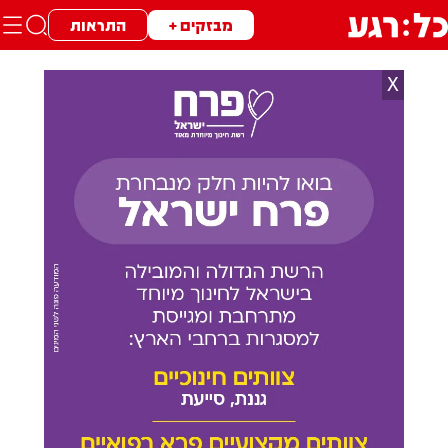
מבזקים +
התראות
X