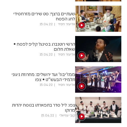
שעתיים ברצף: סט שירים מזרחסידי
לחג הפסח
אליעזר חסיד
15.04.22
הרשי רוטנברג בסינגל קליפ לפסח •
שאלת חלום
אליעזר חסיד
15.04.22
ממז'יבוז' ועד ירושלים: מחרוזת ניגוני
תלמידי הבעש"ט • צפו
אליעזר חסיד
15.04.22
צפו: ליל סדר בתפארתו בנוסח יהדות
מרוקו
קובי עוזיאלי
15.04.22