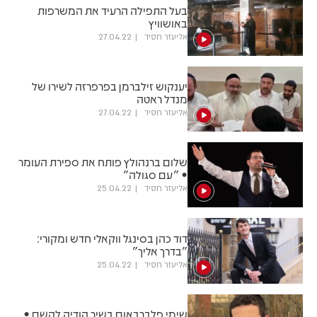
בעל התפילה הרעיד את המשרפות
באושוויץ
אליעזר חסיד
27.04.22
יענקוש זילברמן בפרפרזה לשירו של
מנדל ראטה
אליעזר חסיד
27.04.22
שלום ברנהולץ פותח את ספירת העומר
• "עם סגולה"
אליעזר חסיד
25.04.22
דוד כהן בסינגל ווקאלי חדש ומקורי:
"בדרך אליך"
אליעזר חסיד
25.04.22
שימי פלברבאום בשיר הודיה להשם •