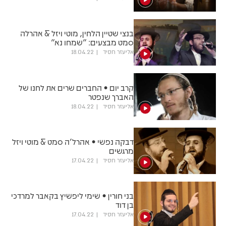
בנצי שטיין הלחין, מוטי ויזל & אהרלה
סמט מבצעים: "שמחו נא"
אליעזר חסיד
18.04.22
קרב יום • החברים שרים את לחנו של
האברך שנפטר
אליעזר חסיד
18.04.22
דבקה נפשי • אהרל'ה סמט & מוטי ויזל
מרגשים
אליעזר חסיד
17.04.22
בני חורין • שימי ליפשיץ בקאבר למרדכי
בן דוד
אליעזר חסיד
17.04.22