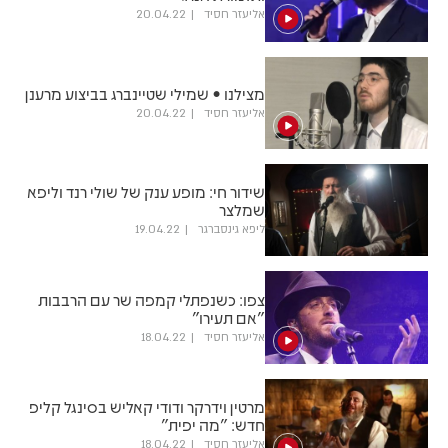
אליעזר חסיד
20.04.22
מצילנו • שמילי שטיינברג בביצוע מרענן
אליעזר חסיד
20.04.22
שידור חי: מופע ענק של שולי רנד וליפא
שמלצר
ליפא גינסברגר
19.04.22
צפו: כשנפתלי קמפה שר עם הרבבות
"אם תעירו"
אליעזר חסיד
18.04.22
מרטין וידרקר ודודי קאליש בסינגל קליפ
חדש: "מה יפית"
אליעזר חסיד
18.04.22