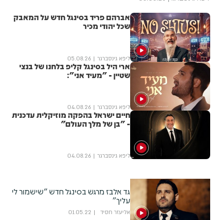
אברהם פריד בסינגל חדש על המאבק
שכל יהודי מכיר
ליפא גינסברגר
05.08.26
ארי היל בסינגל קליפ בלחנו של בנצי
שטיין - "מעיד אני":
ליפא גינסברגר
04.08.26
חיים ישראל בהפקה מוזיקלית עדכנית
- "בן של מלך העולם"
ליפא גינסברגר
04.08.26
גד אלבז מרגש בסינגל חדש "שישמור לי
עליך"
אליעזר חסיד
01.05.22