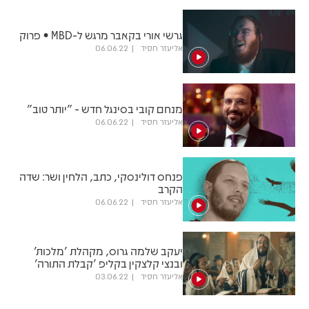
גרשי אורי בקאבר מרגש ל-MBD • פרוק
אליעזר חסיד
06.06.22
מנחם קובי בסינגל חדש - "יותר טוב"
אליעזר חסיד
06.06.22
פנחס דולינסקי, כתב, הלחין ושר: שדה
הקרב
אליעזר חסיד
06.06.22
יעקב שלמה גרוס, מקהלת 'מלכות'
ובנצי קלצקין בקליפ 'קבלת התורה'
אליעזר חסיד
03.06.22