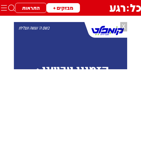
מבזקים +
התראות
X