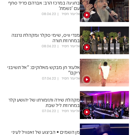
בחגיגה במרכז הרב: אברהם פריד סחף
עם 'נשמת'
אליעזר חסיד
08.06.22
מנדי וויס, שימי סקלר ומקהלת נרננה
במחרוזת תורה
אליעזר חסיד
08.06.22
אלעזר חן מבקש מאלוקים: "אל תשיבני
ריקם"
אליעזר חסיד
07.06.22
מקהלת שירה ותזמורתו של יהושע קלר
במחרוזת ליל שבת
אליעזר חסיד
07.06.22
מן השמים • הביצוע של זאנוויל לעיני