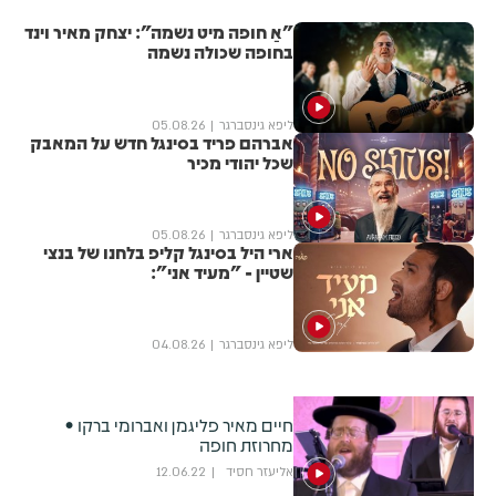
"אַ חופה מיט נשמה": יצחק מאיר וינד
בחופה שכולה נשמה
ליפא גינסברגר
05.08.26
אברהם פריד בסינגל חדש על המאבק
שכל יהודי מכיר
ליפא גינסברגר
05.08.26
ארי היל בסינגל קליפ בלחנו של בנצי
שטיין - "מעיד אני":
ליפא גינסברגר
04.08.26
חיים מאיר פליגמן ואברומי ברקו •
מחרוזת חופה
אליעזר חסיד
12.06.22