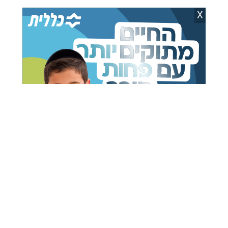
אהרן מילר
22.06.21
X
"הוצאה להורג בניגוד לדעת ההורים":
ח"כ אייכלר מבקש להשפיע
יוסי שטארק
22.06.21
צפו: הילד שניצל באסון הטריבונות עלה
לשיר בדינר
משה ויסברג
22.06.21
צפו: כתב 'החדשות' הפתיע והחמיא
לבנימין נתניהו
יחיאל גלאי
22.06.21
ח"כ אשר בנאום לילי: "המייסדים
מתהפכים בקבר"
יענקי פרבר
22.06.21