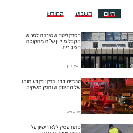
היום
השבוע
החודש
הפרקליטה שסירבה לפרוש
תקבל מיליון ש"ח מהקופה
הציבורית
מאיר רוזן
טרגדיה בבני ברק: נקבע מותו
של התינוק שנחנק משקית
יצחק וייס
פתח עסק ללא רישיון על
בסיס ייעוץ מהמדינה -