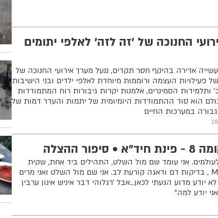
רועי החנוכה של 'זה לזה' לאלפי יתומים
שייה אדירה בהיקף חסר תקדים, ננעל מערך אירועי החנוכה של
של פעילויות העצמה ורוממות מיוחדת לאלפי ילדים ובני הישיבות
ב' ותלמידות הסמינרים, אלמנות יקרות גיבורות רוח המתמודדות
לם הוא סוד ההתמודדות היומיומית של יתמות והעדר דמות של
גבורה במערכות החיים
28
פור ההצלה
עולמים. אני עומד שם מול השלט, התהילים ביד אחת, שקית
המסמכים, ה- MRI, EUS, US , בדיקות דם ודאגה קורעת לב. אני שם מול השלט ואני מרים
 לא יודע מדוע הגעתי לכאן...אבל 'רגלוהי דבר איניש אינון ערבין
אני יודע למה"