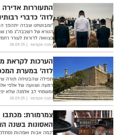
התעוררות אדירה ל
לזה' כדברי רבותינ
"ומבוטחנו שבזה יתהפך הד
הנורא של רשכבה"ג מרן שר
כצוואה לדורות לעורר רחמי
כתבה מקודמת
28.09.25
הערכות לקראת מע
לזה' במערת המכ
תפילה שהבטיחה תורה שלא 
דמעה ושוועה של אלפי אלמ
ומשמחי לב אלמנה שלא יפק
כתבה מקודמת
28.09.25
צמרמורת: מכתבו ה
האסונות בשנה הא
"כמה אבות ואמהות נסתלקו