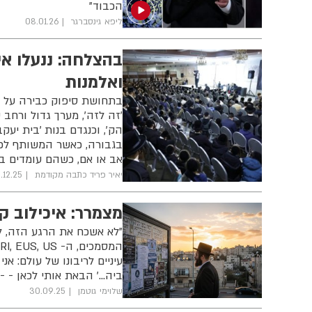
הכבוד"
ליפא גינסברגר
08.01.26
בהצלחה: ננעלו אי
ואלמנות
בתחושת סיפוק כבירה על ע
'זה לזה', מערך גדול ורחב 
הק', וכנגדם בנות 'בית יעק
בגבורה, כאשר המשותף לכו
אב או אם, כשהם עומדים ב
יאיר פריד כתבה מקודמת
.12.25
מצמרר: איכילוב קומה 8 - פינת חיד"א • סי
"לא אשכח את הרגע הזה, ל
עיניים לריבונו של עולם: אני
ביה...' הבאת אותי לכאן - -
שלוימי גוטמן
30.09.25