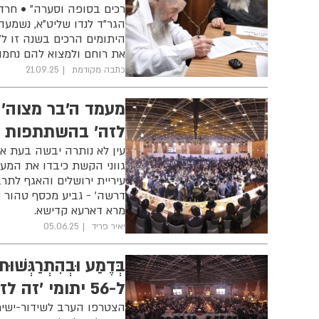
רכים בסופה וסערה" • חרדת
הגר"ד לנדו שליט"א, נשמע
היתומים הרכים בשנה זו ל"
את רוחם ולמצוא להם נחמה
כתבה מקודמת
21.09.25
לזה' בהשתתפות ג
גווני הקשת כיבדו את המעמ
עיריית ירושלים והאגף לתר
דרשה' - גביע מכסף טהור ש
מרא דארעא קדישא.
יאיר פריד
05.06.25
בְּדֶמַע וּבְהִתְרַג
ל-56 יתומי 'זה לזה'