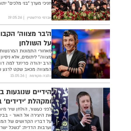
חניכי מערך "בני מלכים" יתו
אברמי פרלשטיין
19.05.26
ה'בר מצווה' הקבו
על השולחן
מאחורי התמונות המרגשות 
מצווה” ליתומים, אלא ניסיון
הרב יהודה פריזנד למה דווק
המצווה מכאב שקט לרגע ש
כתבה מקודמת
13.05.26
הידיים שנוגעות בכ
ומקהלת 'ידידים' 
לפני כעשור, הולחן שיר מי
את היצירה אל האור - בביצ
על דבריו הקדושים של המגי
וערבות הדדית: "כשכל ישרא