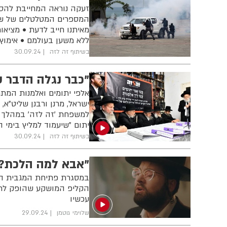
זעקה נוראה המחייבת להסתכ
המספרים המטלטלים של שנ
מאיתנו חייב לדעת • מציא
ללא משען בעולמם • אימוץ 
בשיתוף זה לזה
30.09.24
"כבר נגלה הדבר ש
אלפי יתומים ואלמנות המתמ
ישראל, מרנן ורבנן שליט"א
למשפחת 'זה לזה' במהלך ה
יתום "שיעמוד למליץ בימי הד
בשיתוף זה לזה
30.09.24
"אבא למה הלכת?!"
במסגרת פתיחת המגבית השנ
עכשיו
שלוימי גוטמן
29.09.24