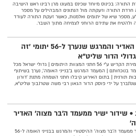
 התורה: בכינוס מיוחד שכינס במעונו מרן רבינו ראש הישיבה
ה חרדת התורה וזעקתה מול הנתונים המבהילים על מספר
ע, מספר שיא של יתומים ואלמנות, כאשר זעקת התורה לעודד
 ולהטיח את עתידם הרוחני לצמיחה מתוך השבר.
מעמד ה'בר מצוה' האדיר והמרגש שנערך ל-56 יתומי 'זה
דולי הדור שליט"א
עין לא נותרה יבשה בעת אמירת הקדיש ע"י 56 חתני המצוות היתומים | גדולי ישראל מכל
ד בנוכחותם | המעמד המרגש ב'בנייני האומה', נערך בשיתוף
בות תורנית | בתום האירוע קיבלו חתני השמחה מתנת 'דורון
נתברך על ידי פוסק הדור הגאון רבי משה שטרנבוך שליט"א,
ְּשׁוּת • שידור ישיר ממעמד ה'בר מצוה' האדיר
הצטרפו הערב לשידור-ישיר ממעמד ה'בר מצוה' ההיסטורי והמרגש בבנייני האומה ל-56