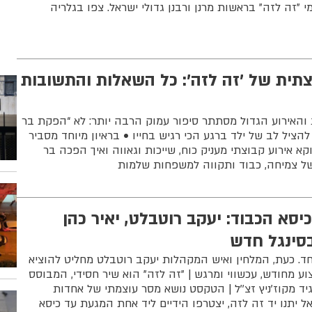
מי "זה לזה" בראשות מרנן ורבנן גדולי ישראל. צפו בגלריה
צתית של 'זה לזה': כל השאלות והתשובות
והאירוע הגדול מסתתר סיפור עמוק הרבה יותר: לא “הפקת בר
 להציל לב של ילד ברגע הכי רגיש בחייו • בראיון מיוחד מסביר
א אירוע קבוצתי מעניק כוח, שייכות וגאווה ואיך הפכה בר
ל צמיחה, כבוד ותקווה למשפחות שלמות
יסא הכבוד: יעקב רוטבלט, יאיר כהן
בסינגל חדש
וחד. כעת, המלחין ואיש המקהלות יעקב רוטבלט מחליט להוציא
וע מחודש, עכשווי ומרגש | "זה לזה" הוא שיר חסידי, המבוסס
ד מקוז'ניץ זצ''ל | הטקסט נושא מסר עוצמתי של אחדות
ל יתנו יד זה לזה, יצטרפו הידיים ליד אחת המגעת עד כיסא