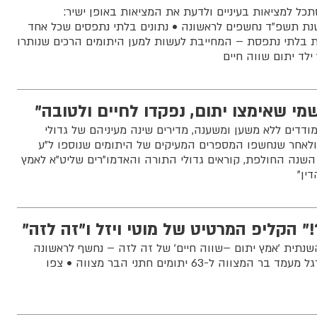
ל למציאות בעיניים ולדעת את המציאות באופן ישיר:
ת תשפ"ד נחשפים לראשונה • נתונים בלתי נתפסים שכל אחד
ות בלתי נתפסת – המחייבת לעשות למען היתומים הרכים שנותרו
ילד יתום שווה חיים
מי שאימצו יתום, נפקדו לחיים ולטובה"
ודדים ללא משען ומשענה, מדירים שינה מעיניהם של גדולי
, ולאחר שנחשפו המספרים המעיקים של היתומים שנוספו ל"ע
שנה החולפת, קוראים גדולי התורה והאדמו"רים שליט"א לאמץ
ין"
 הקליפ המרטיט של מוטי ויזל ו"זה לזה"
תית 'אמץ יתום –שווה חיים' של זה לזה – נחשף לראשונה
הקליפ המושקע שהופק לרגל מעמד בר המצווה ל-63 יתומים חתני הבר מצווה • צפו