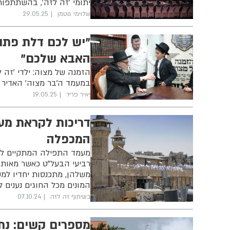
יתומי 'זה לזה', בהשתתפות 
שלוימי גוטמן
29.05.25
"יש לכם דלת פתו
האבא שלכם"
הזמנה של מצוה: ילדי 'זה ל
במעמד ה'בר מצוה' האדיר 
יאיר פריד
19.05.25
דריכות לקראת מע
המכפלה
מעמד התפילה המתקיים לבקש
רביעי הבעל"ט כאשר מאות א
משלהן, מתכנסות יחדיו למ
המונים מכל החוגים נענים 
בשיתוף זה לזה
07.10.24
מספרים קשים: נתו