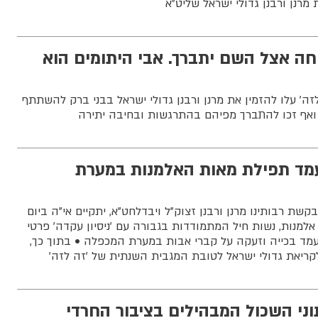
מרנן ורבנן גדולי ישראל שליט"א
חה אצל השם יתברך. אבי היתומים הוא
זה' עלו להזמין את מרנן ורבנן גדולי ישראל בבני ברק להשתתף
ואף זכו להתברך מפיהם בהתרגשות ובחיבה יתירה
מד תפילת מאות האלמנות במערת
ת רבותינו מרנן ורבנן זצוק"ל ויבדלחט"א, יתקיים אי"ה ביום
למנות, נשות חיל המתמודדות בגבורה עם 'ניסיון עקדה' פרטי
עמד בכייה וזעקה על קברי אבות במערת המכפלה • בתוך כך,
לקריאת גדולי ישראל לטובת המגבית השנתית של 'זה לזה'
ני השכול המבהילים בציבור החרדי