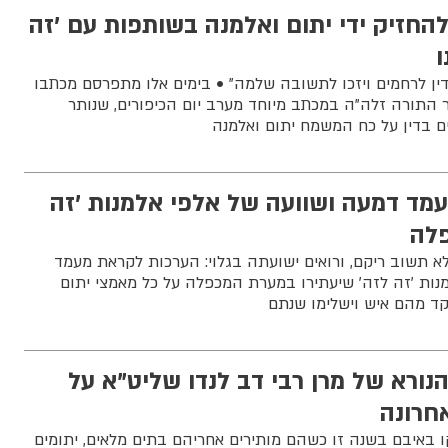
החזיק ידי יתום ואלמנה בשותפות עם 'זה
ו
ין לרחמים ויזכו לתשובה שלמה" • בימים אלו מתפרסם מכתבו
 התורה זלה"ה במכתב מיוחד מערב יום הכיפורים, שנותר
ם בדין על כח המשמח יתום ואלמנה
מד דמעה ושוועה של אלפי אלמנות 'זה
פלה
תשוב ריקם, ורואים ישועתה בגלוי: הערכות לקראת מעמד
נות 'זה לזה' שיעתירו במערת המכפלה על כל מאמצי יתום
ד מהם איש וישלימו שנתם
נורא של מרן רבי דב לנדו שליט"א על
חרונה
 באיבם בשנה זו כשהם מותירים אחריהם בתים מלאים, יתומים