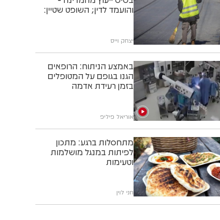
והועמד לדין; השופט שטיין:
"תוותרו לו"
יצחק וייס
באמצע הניתוח: הרופאים
הגנו בגופם על המטופלים
בזמן רעידת אדמה
אוריאל פיליפ
מתחסלות ברגע: מתכון
לפיתות במנגל מושלמות
וטעימות
חני לוין