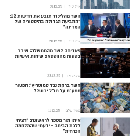
אייל טירן
31.12.25
השר מהליכוד תובע את חדשות 12:
"התביעה הגדולה בהיסטוריה של
המדינה"
אייל טירן
28.12.25
פאדיחה לשר מהממשלה: שידר
בטעות מהווטסאפ שיחות אישיות
מיכאל אור
23.12.25
השר ברקת נגד סמוטריץ': הפטור
ממע"מ על חו"ל יבוטל?
מאיר שלם
11.12.25
איתן מור מספר לראשונה: "רציתי
ללכת הביתה - ידעתי שהמלחמה
הכרחית"