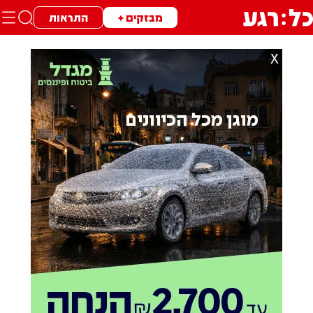
מבזקים +
התראות
X