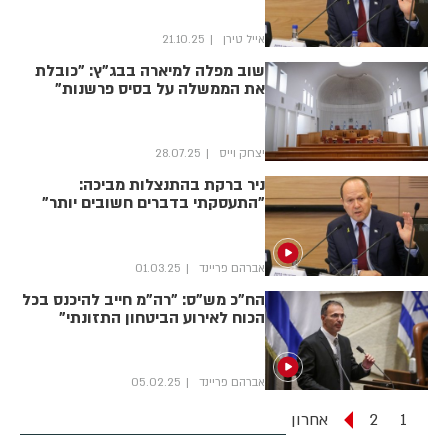
אייל טירן
21.10.25
שוב מפלה למיארה בבג"ץ: "כובלת
את הממשלה על בסיס פרשנות"
יצחק וייס
28.07.25
ניר ברקת בהתנצלות מביכה:
"התעסקתי בדברים חשובים יותר"
אברהם פריינד
01.03.25
הח"כ מש"ס: "רה"מ חייב להיכנס בכל
הכוח לאירוע הביטחון התזונתי"
אברהם פריינד
05.02.25
1
2
אחרון