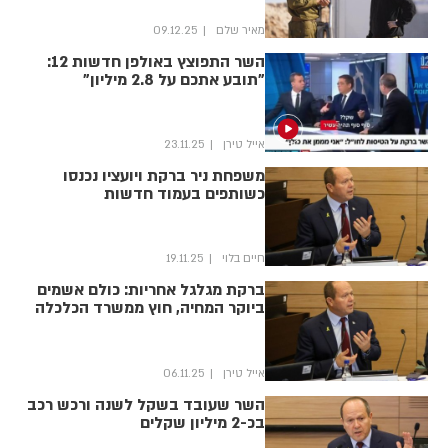
מאיר שלם
09.12.25
השר התפוצץ באולפן חדשות 12:
"תובע אתכם על 2.8 מיליון"
אייל טירן
23.11.25
משפחת ניר ברקת ויועציו נכנסו
כשותפים בעמוד חדשות
חיים בלוי
19.11.25
ברקת מגלגל אחריות: כולם אשמים
ביוקר המחיה, חוץ ממשרד הכלכלה
אייל טירן
06.11.25
השר שעובד בשקל לשנה ורכש רכב
בכ-2 מיליון שקלים