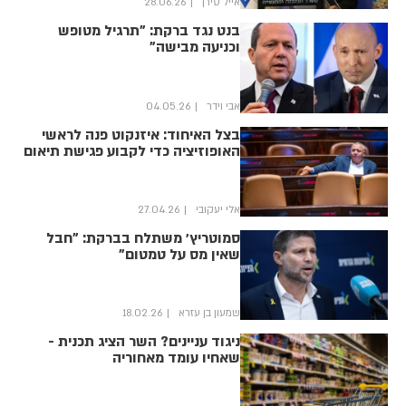
אייל טירן
28.06.26
בנט נגד ברקת: "תרגיל מטופש
וכניעה מבישה"
אבי וידר
04.05.26
בצל האיחוד: איזנקוט פנה לראשי
האופוזיציה כדי לקבוע פגישת תיאום
אלי יעקובי
27.04.26
סמוטריץ׳ משתלח בברקת: "חבל
שאין מס על טמטום"
שמעון בן עזרא
18.02.26
ניגוד עניינים? השר הציג תכנית -
שאחיו עומד מאחוריה