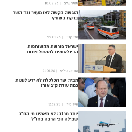
מאיר שלם
10.02.26
הוגשה בקשה לצו מעצר נגד השר
ברקת בשוויץ
אלי קליין
22.01.26
ישראל פורשת מהשותפות
הבינלאומית לממשל פתוח
אוריאל פיליפ
21.01.26
מביך: שר הכלכלה לא ידע לענות
כמה עולה ק"ג אורז
אייל טירן
31.12.25
יותר מרגב: לא תאמינו מי הח"כ
שבילה הכי הרבה בחו"ל