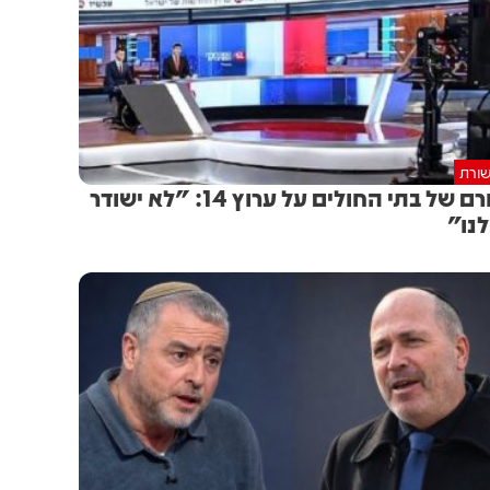
ורת
החרם של בתי החולים על ערוץ 14: "לא ישודר
נו"