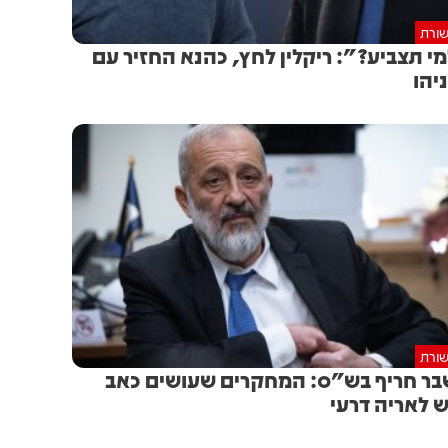
ורת
י תצביע?": ריקלין לחץ, כהנא החזיר עם
יהו
ורת
ר חריף בש"ס: המחקרים שעושים כאב
 לאריה דרעי