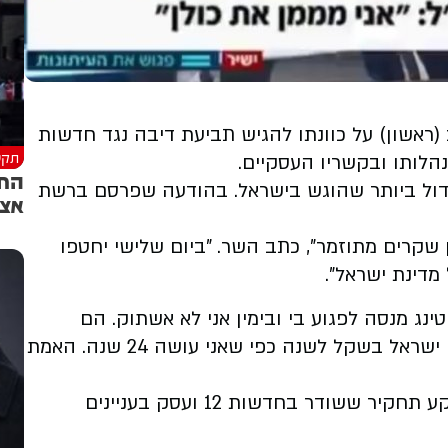
(ראשון) על כוונתו להגיש תביעת דיבה נגד חדשות
תקש
גדול ביותר שהוגש בישראל. בהודעה שפרסם ברשת
אצל
י בקמפיין שקרים מתוזמר", כתב השר. "ביום שלישי יחטפו
מדינת ישראל".
נג מנסה לפגוע בי ובימין אני לא אשתוק. הם
ימשיכו לשקר ולרמות ואני אמשיך לשרת את עם ישראל בשקל לשנה כפי שאני עושה 24 שנה. האמת
התגובה החריפה של השר מגיעה, כאמור, על רקע תחקיר ששודר בחדשות 12 ועסק בעניינים