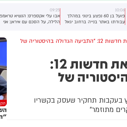
09:25
10:0
פועל בן 60 נפצע בינוני במהלך
אבו עלי אקספרס: הנשיא טראמפ,
בודתו באתר בנייה ברחוב יגאל
הלילה, על הסכם עם איראן: אני
חדרה. צוותי מד"א העניקו לו
חושב שהמלחמה תסתיים בקרוב
יפול רפואי ופינו אותו לבית
מאוד. אני לא חושב שהם יכולים
חולים הלל יפה בעיר עם חבלת
להמשיך עוד הרבה זמן. אני
השר מהליכוד תובע את חדשות 12: "התביעה הגדולה בהיסטוריה של
אש
מעורב במשא ומתן עם איראן.
אנחנו מתקדמים היטב. ייתכן
השר מהליכוד תובע את חדשות 12:
שיושג הסכם בקרוב.
יסטוריה של
 בעקבות תחקיר שעסק בקשריו
תקש
רים מתוזמר"
השד
"הי