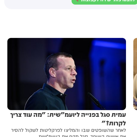
עמית סגל בפנייה ליועמ"שית: "מה עוד צריך
לקרות?"
לאחר שהשופטים שבו והמליצו לפרקליטות לשקול להסיר
את אישום השוחד, סגל תקף את היועמ"שית