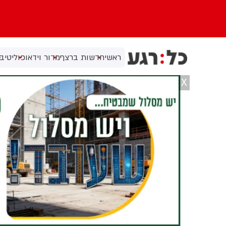
ראשי
חדשות ברצף
מדור וידאו
פוליטי
בי
X