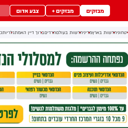
מבזקים
מבזקים +
צבע אדום
טחוני
חדשות בארץ
מדיני
חדשות בעולם
חרדים
ברוך דיין האמת
גלריות
כל