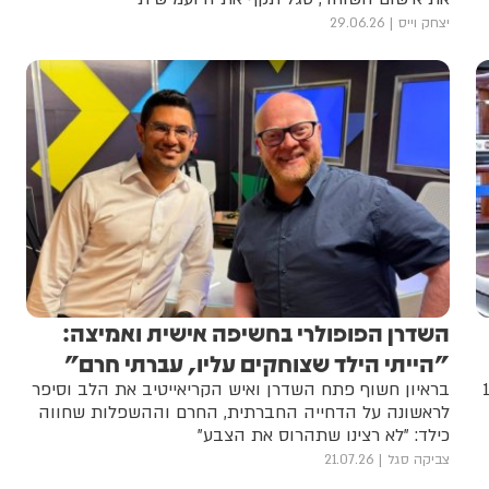
יצחק וייס
29.06.26
השדרן הפופולרי בחשיפה אישית ואמיצה:
"הייתי הילד שצוחקים עליו, עברתי חרם"
וב וטען כי ערוץ 14
בראיון חשוף פתח השדרן ואיש הקריאייטיב את הלב וסיפר
לראשונה על הדחייה החברתית, החרם וההשפלות שחווה
כילד: "לא רצינו שתהרוס את הצבע"
צביקה סגל
21.07.26