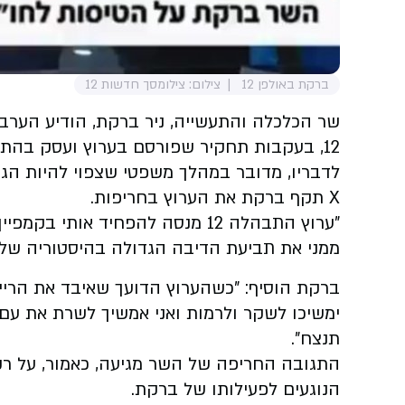
ברקת באולפן 12
צילום: צילומסך חדשות 12
שר הכלכלה והתעשייה, ניר ברקת, הודיע הערב 
12, בעקבות תחקיר שפורסם בערוץ ועסק בהתנהלותו ובקשריו העסקיים.
לדבריו, מדובר במהלך משפטי שצפוי להיות ה
X תקף ברקת את הערוץ בחריפות.
"ערוץ התבהלה 12 מנסה להפחיד אות
ממני את תביעת הדיבה הגדולה בהיסטוריה של 
ברקת הוסיף: "כשהערוץ הדועך שאיבד את הרייטי
תנצח".
הנוגעים לפעילותו של ברקת.