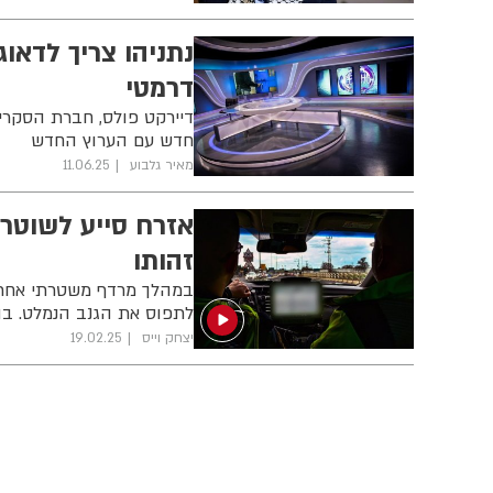
נתניהו צריך לדאו
דרמטי
חדש עם הערוץ החדש
מאיר גלבוע
11.06.25
אזרח סייע לשוטרי
זהותו
במהלך מרדף משטרתי אחרי ג
לתפוס את הגנב הנמלט. בה
יצחק וייס
19.02.25