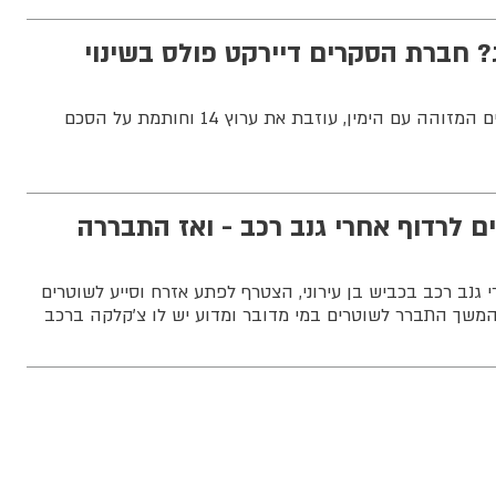
ג? חברת הסקרים דיירקט פולס בשינוי
דיירקט פולס, חברת הסקרים המזוהה עם הימין, עוזבת את ערוץ 14 וחותמת על הסכם
ם לרדוף אחרי גנב רכב - ואז התבררה
נב רכב בכביש בן עירוני, הצטרף לפתע אזרח וסייע לשוטרים
משך התברר לשוטרים במי מדובר ומדוע יש לו צ'קלקה ברכב