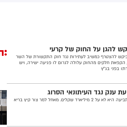
(43) התנפלה עליו ללא התגרות,
באשדוד. צוותי מד"א העניקו להם
יכתה אותו בטלפון סלולרי
טיפול רפואי בזירה
ניסתה לפגוע בו עם כיסא ברזל
וך צעקות שטנה. עוברי אורח
ילצו את הנער שמצא מקלט
שירותים, ופאלמר נעצרה על ידי
משטרה המקומית.
ש להגן על החוק של קרעי
ה
וץ החדשות i24NEWS ביקש להצטרף כמשיב לעתירות נגד חוק התקשורת של השר
הקפאת חלקים מהחוק עלולה לגרום לו פגיעה ישירה, ויש
ו בפני בג"ץ
עת ענק נגד העיתונאי הסרוג
העיתונאי עקץ: "תמהני שהתביעה היא לא על 2 מיליארד שקלים. מאחל למר צור קיץ בריא