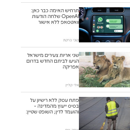
תרחיש האימה כבר כאן:
OpenAI שלחה הודעות
וואטסאפ ללא אישור
קובי ברקת
שני אריות צעירים מישראל
הגיעו לביתם החדש בדרום
אפריקה
אלי קליין
פתח עסק ללא רישיון על
בסיס ייעוץ מהמדינה -
והועמד לדין; השופט שטיין:
"תוותרו לו"
יצחק וייס