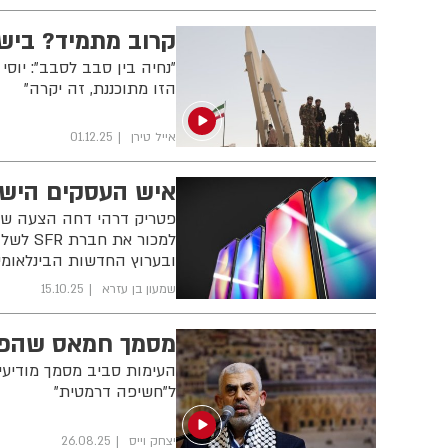
קרוב מתמיד? בישר
"נחיה בין סבב לסבב": יוסי
הזו מתוכננת, זה יקרה"
אייל טירן
01.12.25
איש העסקים הישר
פטריק דרהי דחה הצעה שע
ובערוץ החדשות הבינלאומי 24NEWS
שמעון בן עזרא
15.10.25
מסמך חמאס שהפך לזירת קרב
העימות סביב מסמך מודיעי
ל"חשיפה דרמטית"
יצחק וייס
26.08.25