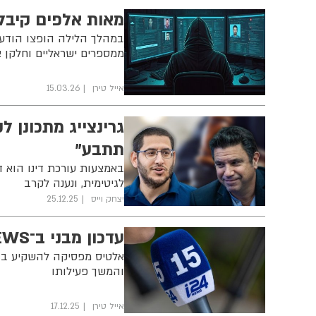
מאות אלפים קיבלו
במהלך הלילה הופצו הודעו
ממספרים ישראליים וחלקן אף 
אייל טירן
15.03.26
גרינצייג מתכונן 
תתבע"
באמצעות עורכת דינו הוא ד
לגיטימית, ונענה לקרב
יצחק וייס
25.12.25
עדכון מבני ב־i24NEWS: משפחת דרהי נוטלת שליטה ישירה
והמשך פעילותו
אייל טירן
17.12.25