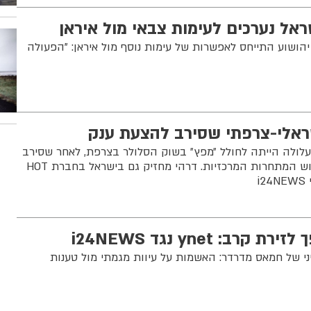
אל נערכים לעימות צבאי מול איראן
 יהושוע התייחס לאפשרות של עימות נוסף מול איראן: "הפעולה
אלי-צרפתי שסירב להצעת ענק
לולה הייתה לחולל ״מפץ״ בשוק הסלולר בצרפת, לאחר שסירב
למכור את חברת SFR לשלוש המתחרות המרכזיות. דרהי מחזיק גם בישראל בחברת HOT
i
: ynet נגד i24NEWS
ני של חמאס מדרדר: האשמות על עיוות מגמתי מול טענות