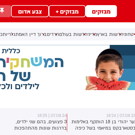
מבזקים
מבזקים +
צבע אדום
טחוני
חדשות בארץ
מדיני
חדשות בעולם
חרדים
ברוך דיין האמת
גלריות
כל
07.08.26 | 18:25
07.08.26 | 18:2
נער יהודי בן 18 הותקף באלימות
3 פצועים, בהם שני ילדים,
סטארבקס במיאמי בשל כיפה
בדרגות שונות מהתהפכות
לבש. צ'יבון חואניטה פאלמר
טרקטורון סמוך לחוף הצפוני