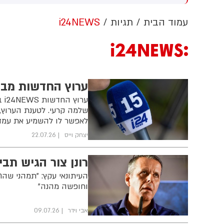
ערבות זרה
הלבן ללא אישור קונגרס, בית
המשפט צפוי לדרוש את עצירת
ה
עמוד הבית
תגיות
i24NEWS
העבודות. לממשל תינתן אפשרות
ו
לערער על ההחלטה
ת
i24NEWS
ח
ב
ה
ערוץ החדשות מבק
ער
שלמה קרעי. לטענת הערוץ, 
לאפשר לו להשמיע את עמדת
יצחק וייס
22.07.26
רונן צור הגיש תבי
וחופשה מהנה"
אבי וידר
09.07.26