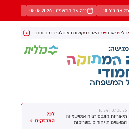
תל אביב
30°c
כ"ה אב התשפ"ו | 08.08.2026
כלי
בריאות
מזג האוויר
תקשורת
טכנולוגיה
רכב ותחבורה
מעניין
מוזיקה
מ
07.08.26 | 18:16
07.08.26 | 18:24
לכל
תיאוריות קונספירציה אנטישמיות
נהג רכב כבן 30 נהרג בתאונת
המבזקים ←
המאשימות יהודים בשריפות
דרכים בירושלים
היער באירופה מתפשטות באופן