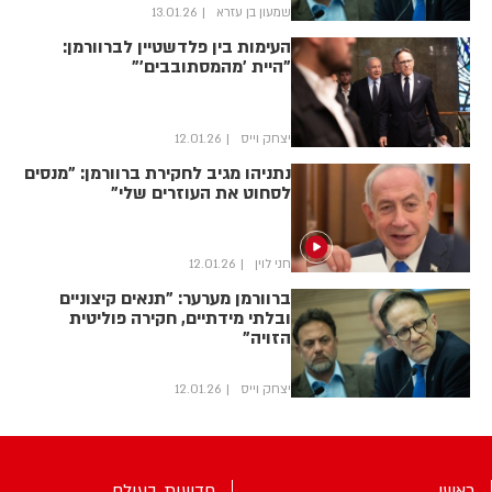
שמעון בן עזרא
13.01.26
העימות בין פלדשטיין לברוורמן:
"היית 'מהמסתובבים'"
יצחק וייס
12.01.26
נתניהו מגיב לחקירת ברוורמן: "מנסים
לסחוט את העוזרים שלי"
חני לוין
12.01.26
ברוורמן מערער: "תנאים קיצוניים
ובלתי מידתיים, חקירה פוליטית
הזויה"
יצחק וייס
12.01.26
ראשי
חדשות בעולם