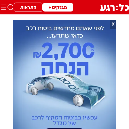
מבזקים +
התראות
X