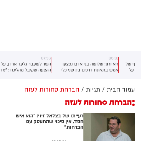
07:53
08:01
גיא ורון: שלושה בני אדם נפצעו
השר לשעבר גלעד ארדן, על
אמש בתאונת דרכים בין שני כלי
ההצעה שקיבל מהליכוד: "מדובר
רכב בכביש 65, סמוך למחלף נחל
במישהו שהוא אחד האנשים
צלמון. גבר בן 36 נפצע באורח
הקרובים לראש הממשלה. נעשתה
קשה וסובל מחבלה רב-מערכתית,
עימי שיחה והבהרתי שזה לא על
עמוד הבית
תגיות
הברחת סחורות לעזה
ילד בן 6 נפצע בינוני ופעוט בן
סדר היום".
הברחת סחורות לעזה
שנתיים נפצע קל. השלושה פונו
למרכז הרפואי צפון (פוריה)
רעייתו של בצלאל זיני: "הוא איש
חסד, אין סיכוי שהתעסק עם
הברחות"