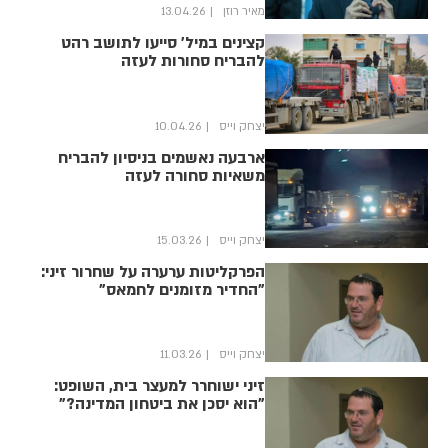
מאיר רוזן
13.04.26
קצינים במיל' סייעו לתושב רהט
להבריח סחורות לעזה
יצחק וייס
10.04.26
ארבעה נאשמים בניסיון להבריח
משאיות סחורה לעזה
יצחק וייס
15.03.26
הפרקליטות ערערה על שחרור זיני:
"החדיר מזומנים לחמאס"
יצחק וייס
11.03.26
זיני ישוחרר למעצר בית, השופט:
"הוא יסכן את ביטחון המדינה?"