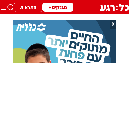
מבזקים +
התראות
X