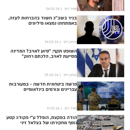
מאיר רוזן
26.02.26
בכיר בשב"כ חשוד בהברחות לעזה,
באמתחתו נמצאו מיליונים
יצחק וייס
26.02.26
השופט תקף: "סיוע לאויב? המדינה
מסייעת לאויב, הלכתם רחוק"
יצחק וייס
25.02.26
פרשה ביטחונית חדשה - במעורבות
עבריינים וגורמים בינלאומיים
מאיר רוזן
17.02.26
הודה במקצת, הופלל ע"י פקודו: קטע
נוסף מחקירתו של בצלאל זיני