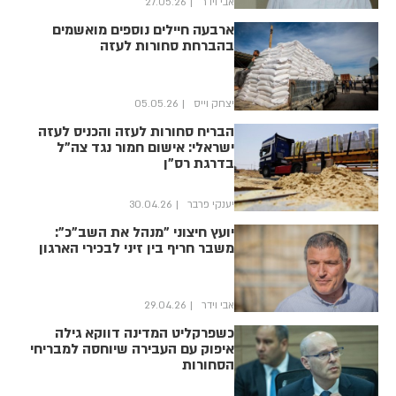
אבי וידר
27.05.26
ארבעה חיילים נוספים מואשמים
בהברחת סחורות לעזה
יצחק וייס
05.05.26
הבריח סחורות לעזה והכניס לעזה
ישראלי: אישום חמור נגד צה"ל
בדרגת רס"ן
יענקי פרבר
30.04.26
יועץ חיצוני "מנהל את השב"כ":
משבר חריף בין זיני לבכירי הארגון
אבי וידר
29.04.26
כשפרקליט המדינה דווקא גילה
איפוק עם העבירה שיוחסה למבריחי
הסחורות