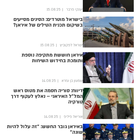
יענקי פרבר
15.08.25
בישראל מוטרדים: הסינים מסייעים
בשיקום תכנית הטילים של איראן?
ישראל לפקוביץ
15.08.25
איראן חוששת מתקיפה נוספת
ותומכת בחידוש השיחות
שמעון בן עזרא
14.08.25
דיווח: סוריה חסמה את מטוס ראש
המל"ל האיראני – נאלץ לעקוף דרך
טורקיה
אוריאל פיליפ
14.08.25
באיראן גובר החשש: "זה עלול להיות
שונה"