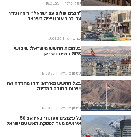
יענקי פרבר
18.08.25
"רוצים שלום עם ישראל": ריאיון נדיר
עם בכיר אופוזיציה בעיראק
יצחק וייס
17.08.25
בעקבות החשש מישראל: שיבושי
GPS קשים באיראן
שמעון בן עזרא
17.08.25
בצל החשש מאיראן: ירדן מחזירה את
שירות החובה במדינה
שמעון בן עזרא
17.08.25
גל פיצוצים מסתורי באיראן: 50
אירועים מאז הפסקת האש עם ישראל