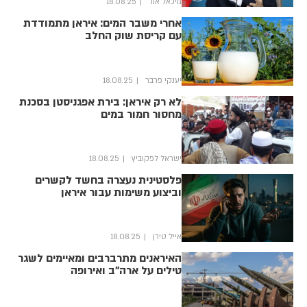
מיכאל אור
18.08.25
אחרי משבר המים: איראן מתמודדת
עם קריסת שוק החלב
יענקי פרבר
18.08.25
לא רק איראן: בירת אפגניסטן בסכנת
מחסור חמור במים
ישראל לפקוביץ
18.08.25
פלסטינית נעצרה בחשד לקשרים
וביצוע משימות עבור איראן
אייל טירן
18.08.25
האיראנים מתרברבים ומאיימים לשגר
טילים על ארה"ב ואירופה