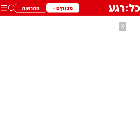
מבזקים +
התראות
X