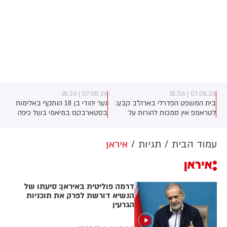
07.08.26 | 18:26
07.08.26 | 18:36
בית המשפט הפדרלי בארה"ב קבע:
נער יהודי בן 18 הותקף באלימות
לטראמפ אין סמכות להורות על
בסטארבקס במיאמי בשל כיפה
בניית אולם הנשפים בבית הלבן
שלבש. צ'יבון חואניטה פאלמר (43)
ללא אישור קונגרס, בית המשפט
התנפלה עליו ללא התגרות, היכתה
צפוי לדרוש את עצירת העבודות.
אותו בטלפון סלולרי וניסתה לפגוע
עמוד הבית
תגיות
איראן
לממשל תינתן אפשרות לערער על
בו עם כיסא ברזל תוך צעקות
איראן
ההחלטה
שטנה. עוברי אורח חילצו את הנער
שמצא מקלט בשירותים, ופאלמר
נעצרה על ידי המשטרה המקומית.
דרמה פוליטית באיראן: סיעתו של
הנשיא דורשת לפרק את תוכניות
הגרעין