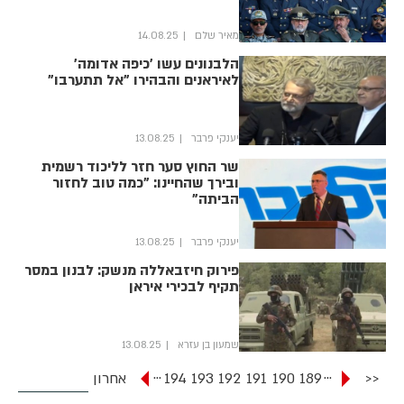
מאיר שלם
14.08.25
הלבנונים עשו 'כיפה אדומה'
לאיראנים והבהירו "אל תתערבו"
יענקי פרבר
13.08.25
שר החוץ סער חזר לליכוד רשמית
ובירך שהחיינו: "כמה טוב לחזור
הביתה"
יענקי פרבר
13.08.25
פירוק חיזבאללה מנשק: לבנון במסר
תקיף לבכירי איראן
שמעון בן עזרא
13.08.25
...
...
<<
189
190
191
192
193
194
אחרון