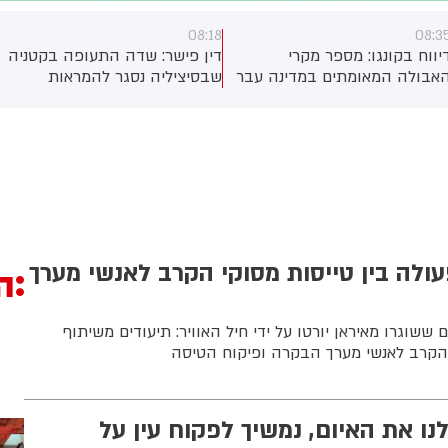
08:18
08:3
יווח בקונגו: מספר מקרי
דין פישר: שדה התעופה בקטניה
אבולה המאומתים במדינה עבר
שבסיציליה נסגר להמראות
את רף ה-4,000. מדובר
ונחיתות בשל התפרצות
התפרצות האבולה השנייה
מחודשת של הר הגעש אטנה.
גודלה שתועדה אי-פעם
ולה בין טייסות מסוקי הקרב לאנשי מערך
ה
 ששוגרו מאיראן יורטו על ידי חיל האוויר: תיעודים משיתוף
 הקרב לאנשי מערך הבקרה ופיקוח הטיסה
נו את האיום, נמשיך לפקוח עין על