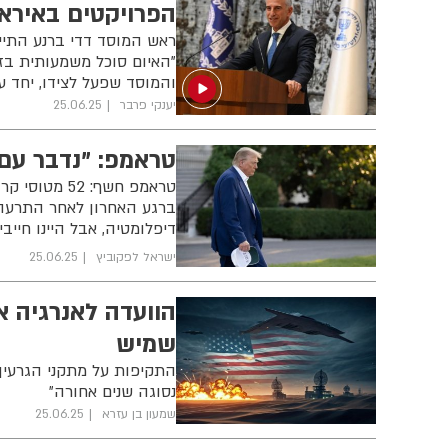
ובמשרד ראש הממשלה, ואינו
הפרויקטים באיראן
מתכוון לפרט ביחס לפורומים
ראש המוסד דדי ברנע התייח
הביטחוניים שבהם הוא משתתף.״
"האיום סוכל משמעותית בז
והמוסד שפעל לצידו, יחד ע
יענקי פרבר
25.06.25
טראמפ: "נדבר עם 
טראמפ חשף: 2
ברגע האחרון לאחר התרעה ע
דיפלומטיה, אבל היינו חייבי
ישראל לפקוביץ
25.06.25
הוועדה לאנרגיה א
שמיש
התקיפות על מתקני הגרעין 
נסוגה שנים אחורה״
שמעון בן עזרא
25.06.25