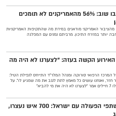
רווח פליטי? תחשבו שוב: 56% מהאמריקנים לא תומכים
מהסקר עולה שכמעט 80% מהציבור האמריקני מודאגים במידת מה שהתקיפות האמריקניות
בה יותר במזרח התיכון. מרביתם נמנים עם המפלגה
האירוע הקשה בעזה: "לצערנו לא היה מה
ל המרכז הרפואי סורוקה ומנהל המלר"ד התייחס לנפילת הטיל:
 חזר, ואנחנו עושים כל מאמץ לתת לנגב את מה שמגיע לו". על
להביא"
איראן נלחמת במשתפי הפעולה עם ישראל: 700 איש נעצרו,
ג