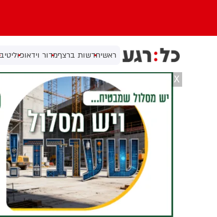
ראשי
חדשות ברצף
מדור וידאו
פוליטי
בי
X