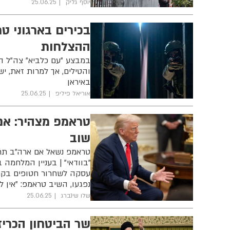
יוסף גליק
25.06.25
בכירים בארגוני ט
ההצלחות
במבצע "עם כלביא" צה"ל ה
והטילים, אך למרות זאת, י
באיראן
אוריאל פיליפ
25.06.25
טראמפ מצהיר: אם
שוב
טראמפ נשאל אם ארה"ב תתק
"בוודאי" | בעניין המלחמה
עסקה לשחרור חטופים בקרו
נפגעו, השיב טראמפ: "אין 
שלו שינברג
25.06.25
שר הביטחון הכריז