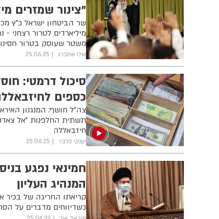
"צינור שמזרים מי
שר הביטחון ישראל כ"ץ מכרי
מיליארדים לטרור רצחני - 
משטר שעוסק בטרור חסינות
שלו שינברג
25.06.25
סיכול דרמטי: חו
כספים לחיזבאללה
צה״ל חושף: המנגנון האירא
תשתית החלפנות ״אל צאדק״
חיזבאללה
יענקי פרבר
25.06.25
חמינאי נפגע בניס
המנהיג העליון
קריאתו החריגה של בכיר אי
כשדיווחים מדברים על הסתת
מיכאל אור
25.06.25