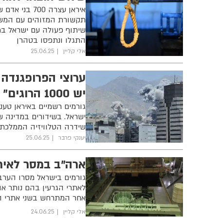
איראן עצרה 0
שיתוף פעולה עם ישראל במ
התגלו ונתפסו בטהרן
אלי קליין
25.06.25
ערוצי הפרופגנדה 
יש 1000 הרוגים"
גורמים רשמיים באיראן טענו
ישראל. בשידורים במדינה שיד
שידרה הטלוויזיה הממלכתי
יענקי פרבר
25.06.25
ארה"ב במסר לאירא
גורמים בישראל מסרו הערב 
לאתרי הגרעין בהם נותר או
אחר המתרחש בשני אתרי הג
אלי קליין
24.06.25