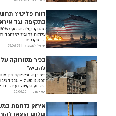
בתקיפה נגד איראן
עלולות להוביל למלחמה רח
הדמוקרטית
ישראל לפקוביץ
25.06.25
בכיר מסורוקה על 
להביא"
ד"ר דן שוורצפוקס סגן מנה
"נפגענו קשה – אבל הציבור
האירוע הקשה בעזה בו נפלו 7 חיילים אמר "לצערנו לא היה את מי 
יענקי פרבר
25.06.25
שלוש הוצאו להור