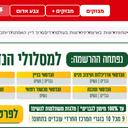
מבזקים
מבזקים +
צבע אדום
טחוני
חדשות בארץ
מדיני
חדשות בעולם
חרדים
ברוך דיין האמת
גלריות
כל