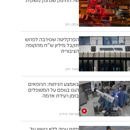
של התינוק שנחנק משקית
יצחק וייס
הפרקליטה שסירבה לפרוש
תקבל מיליון ש"ח מהקופה
הציבורית
מאיר רוזן
באמצע הניתוח: הרופאים
הגנו בגופם על המטופלים
בזמן רעידת אדמה
אוריאל פיליפ
פתח עסק ללא רישיון על