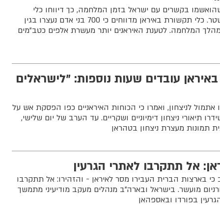
70 בני אדם שהואשמו בקשרים עם ישראל בזמן המלחמה, כך דיווחו כלי
תקשורת המזוהים עם המשטר. כלי תקשורת באיראן מדווחים כי 700 בני אדם נעצרו בגין
הלך המלחמה. לטענת האיראנים יותר מעשרת אלפים כטב"מים
באיראן עובדים שעות נוספות: "לישראלים
 אתמול לניצחון, ואמרו כי הכוחות האיראניים כפו הפסקת אש על
רו תיאורי ניצחון דימיוניים ושקריים. עד הערב של יום שלישי,
ת תמונות מעצרת ניצחון בטהראן
ן: אל תתקרבו לאתרי הגרעין
כי בארצות הברית העבירו מסר לאיראן - והזהירו: אל תתקרבו
רניום מועשר. בישראל ובארה"ב מנהלים מעקב מודיעיני מתמשך
רעין בפורדו ובאספהאן