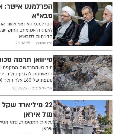
הפרלמנט אישר: א
סבא"א
הפרלמנט האיראני אישר את
לאנרגיה אטומית. החוק יש
הדו"חות לסבא"א
שלו שינברג
25.06.25
טייוואן תרמה סכו
הראשונות להביע סולידריות
נוספת של 160 אלף דולר (כ-550 אלף שקל) לארגון זק"א, לרכישת ציוד תאורה ניידת חדיש
אוריאל פיליפ
25.06.25
מול איראן
עלויות התקיפות, נזקי הטיל
איראן