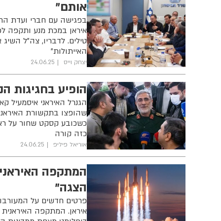
אותם"
בפגישה עם חברי ועדת החו
איראן במכת מנע ותקפה ל
טילים. לדבריו, צה"ל השיג 
האייתולות"
יצחק וייס
24.06.25
הופיע בחגיגות הני
הגנרל האיראני איסמעיל ק
שהופצו בתקשורת האיראנית 
כשכובע קסקט שחור על ראש
כזה קורה
אוריאל פיליפ
24.06.25
המתקפה האיראנית
הצגה"
פרטים חדשים על המעורבו
איראן. המתקפה האיראנית 