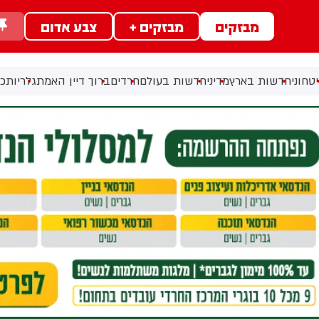
מבזקים
מבזקים +
צבע אדום
טחוני
חדשות בארץ
מדיני
חדשות בעולם
חרדים
ברוך דיין האמת
גלריות
כל