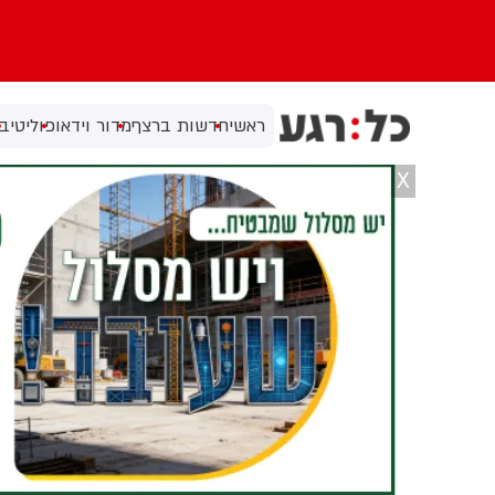
ראשי
חדשות ברצף
מדור וידאו
פוליטי
בי
X