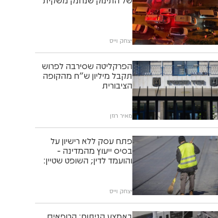
של התינוק שנחנק משקית
יצחק וייס
הפרקליטה שסירבה לפרוש
תקבל מיליון ש"ח מהקופה
הציבורית
מאיר רוזן
פתח עסק ללא רישיון על
בסיס ייעוץ מהמדינה -
והועמד לדין; השופט שטיין:
"תוותרו לו"
יצחק וייס
באמצע הניתוח: הרופאים