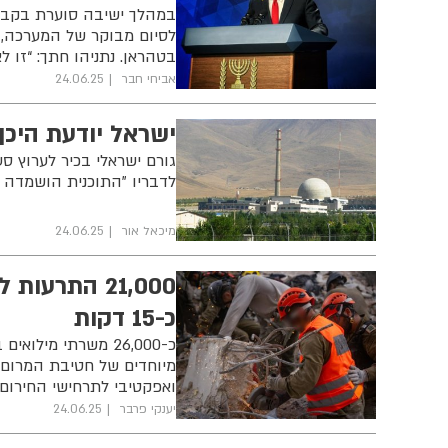
במהלך ישיבה סוערת בקבינ
לסיום מבוקר של המערכה, 
בטהראן. נתניהו חתך: “זו 
אביחי חבר
24.06.25
ישראל יודעת היכן
גורם ישראלי בכיר לערוץ סעו
לדבריו "התוכנית הושמדה ב
מיכאל אור
24.06.25
21,000 התרע
כ-15 דקות
מיוחדים של חטיבת המרום 
ואפקטיבי לתרחישי החירום
יענקי פרבר
24.06.25