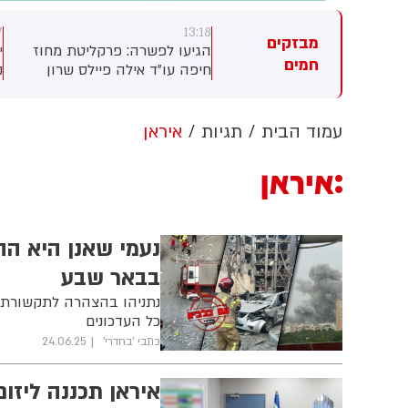
7
13:18
13:
מבזקים
אישה כבת 50 נפצעה בינוני
הגיעו לפשרה: פרקליטת מחוז
חמים
פילה מסולם במהלך עבודתה
חיפה עו״ד אילה פיילס שרון
נ
חוב דרך הרכבת באשדוד.
שסירבה לפרוש עד כה - תפרוש
ב
ותי מד"א העניקו לה טיפול
אחרי שכיהנה 8 שנים בתפקיד
ח
ואי ופינו אותה לבית החולים
ותקבל 1.1 מיליון שקלים.
ל
עמוד הבית
תגיות
איראן
ותא בעיר עם חבלה
(גרינצייג)
ל
-מערכתית
נ
איראן
נעמי שאנן היא הה
בבאר שבע
נתניהו בהצהרה לתקשורת: "ה
כל העדכונים
כתבי 'בחדרי'
24.06.25