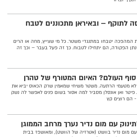
 לתוקף – ובאיראן מתכוננים לטבח
 המהפכה יטבחו במתנגדי משטר. כל מי שצייץ, מחה או הרים
נתן הפקודה, הם יתחילו לטבוח. כך זה פעל בעבר – וכך זה
סוף העולם? האיום המטורף של טהרן
לא מטעמי הרתעה. משטר משיחי שמאמין שרק הכאוס יביא את
 פיטר ואן אונסלן מסביר למה אסור בשום פנים לאפשר לה נשק
 - הם רוצים קץ
ינוק עם מום נדיר נערך מרחב הממוגן
שים, נולד עם מום נדיר בוושט (אטרזיה של הוושט), ומאושפז בבית