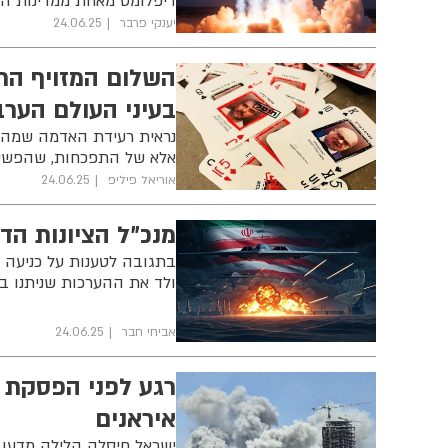
דיפלומט מאחת ממדינות ה
יענקי פרבר
24.06.25
השלום המזויף הת
בעיני העולם הערב
נראית רעידת האדמה שמהדה
אלא של התפכחות, שהפשי
אוריאל פיליפ
24.06.25
מנכ״ל הציונות הדת
בתגובה לטענות על כניעה ב
ולד את ההערכות שניתנו 
אביחי חבר
24.06.25
רגע לפני הפסקת 
איראנים
ישראל חיסלה הלילה מדען ג