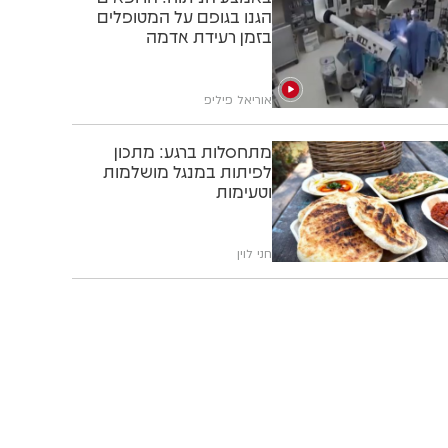
הגנו בגופם על המטופלים
בזמן רעידת אדמה
אוריאל פיליפ
מתחסלות ברגע: מתכון
לפיתות במנגל מושלמות
וטעימות
חני לוין