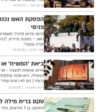
צביקה סגל
24.06.25
הפסקת האש נכנסה
פנימי
פרשן איראן מזהיר: משמרות
ראש – בסכנה מיידית. "בהי
יקרה עכשיו"
מאיר גלבוע
24.06.25
ביאת 'המשיח' או 
איראן שואפת לפצצה - אך 
הגאולה, הוא סכנה עולמית.
גרעיני | הם לא רוצים עתיד
ליפא גינסברגר
24.06.25
טקס ברית מילה לת
התינוק, בן 7 חוד