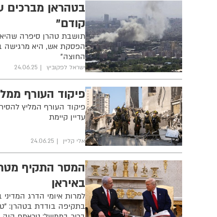
בטהראן מברכים ע
קודם"
תושבת טהרן סיפרה שהיא 
החוצה"
ישראל לפקוביץ
24.06.25
פיקוד העורף ממל
פיקוד העורף המליץ להסיר 
עדיין קיימת
אלי קליין
24.06.25
המסר התקיף מטרא
באיראן
למרות איומי הדרג המדינ
בתקיפה בודדת בטהרן: "טרא
בכיר בממשל: טראמפ היה "