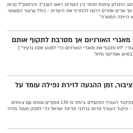
ט, התגלע עימות פנימי בין השרים. ראש השב”כ והרמטכ”ל קראו
אך שרים אחרים דרשו להחריף את היעדים - כולל ערעור המשטר
לא הייתה המטרה”
 מאגרי האורניום אך מסרבת לתקוף אותם
די: "לא נתקוף את מאגרי האורניום כדי למנוע אסון גרעיני" |
סיוע אמריקני מלא"
ות לציבור, זמן ההגעה לזירת נפילה עומד על
כ-26,000 משרתי מילואים בפיקוד העורף הפועלים ביותר מ-170 מוקדים שונים עם צוותים
- פיקוד העורף פרוס ברחבי מדינת ישראל כדי לספק מענה מהיר