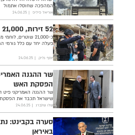
המהפכה שחוסלו אתמול
אוריאל פיליפ
24.06.25
52 זירות, 21,000 שוטרים: המשטרה פעלה ללא הרף
פעלה יחד עם כלל גורמי ה
יוסף גליק
24.06.25
שר ההגנה האמריק
הפסקת האש
שר ההגנה האמריקני פיט ה
שישראל תכבד את הפסקת ה
שלו שינברג
24.06.25
סערה בקבינט: נת
באיראן