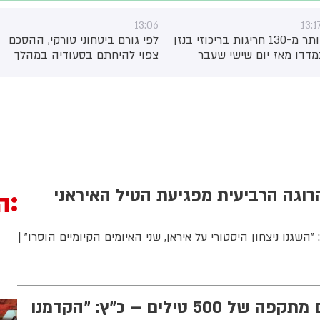
13:06
13:1
יותר מ-130 חריגות בריכוזי בנזן
לפי גורם ביטחוני טורקי, ההסכם
מדדו מאז יום שישי שעבר
צפוי להיחתם בסעודיה במהלך
תחנת הניטור של בז"ן במפרץ
פגישה בין יורש העצר מוחמד בן
יפה. איגוד ערים מפרץ חיפה
סלמאן, נשיא טורקיה, רג'פ טאיפ
הגנת הסביבה דורש מבז"ן
ארדואן וראש ממשלת פקיסטן,
אתר את מקור הפליטות ולספק
שהבז שריף
תונים נוספים.
רוגה הרביעית מפגיעת הטיל האיראני
ה
שגנו ניצחון היסטורי על איראן, שני האיומים הקיומיים הוסרו" |
איראן תכננה ליזום מתקפה של 500 טילים – כ"ץ: "הקדמנו