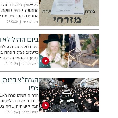
לא יאומן: כלה יתומה 
החתונה • היא זועקת ל
התמיכה הנדרשת • בצר
את המקרה, הם נחרדו!
שימי פרקש
07.01.24
ביום ההילולא ה-37: התלמיד קיבל את המיטה ש
מלעלוב זצ"ל הונחה בבי
בתיעוד מהמיטה שהגיע
משה ויסברג
06.01.24
הגרמ"צ ברגמן 
צפו
חרף חולשתו טרח ראש 
ידידו המשגיח דלייקוו
הגדול שיהיה שליח ציב
המלא
משה ויסברג
06.01.24