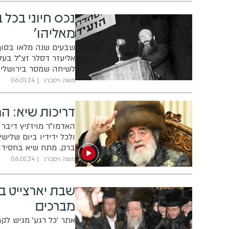
נכס חיוני בכל 
מאליהו'
שבעים שנה מלאו בסוף
אליעזר דסלר זצ"ל בעל
לשיחה שמסר בירושלים
תורה' הקלמאי
משה ויסברג
06.01.24
דריכות שיא: הרב
האדמו"ר מויז'ניץ דיבר
ולכל ידידיו ביום שליש
ברק. מתח שיא בחסידו
משה ויסברג
06.01.24
שבת יארצייט בח
מברכים
אתר 'כל רגע' מגיש ל