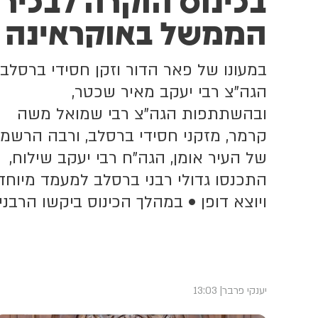
הממשל באוקראינה
במעונו של פאר הדור וזקן חסידי ברסלב,
הגה"צ רבי יעקב מאיר שכטר,
ובהשתתפות הגה"צ רבי שמואל משה
קרמר, מזקני חסידי ברסלב, ורבה הרשמי
של העיר אומן, הגה"ח רבי יעקב שילוח,
התכנסו גדולי רבני ברסלב למעמד מיוחד
ויוצא דופן • במהלך הכינוס ביקשו הרבני
לשלוח איגרת ברכה לנשיא אוקראינה
זלנסקי ותעודות הוקרה לשר הדתות
ולראש המחוז • כל הפרטים על המעמד
רב הרושם
יענקי פרבר
13:03