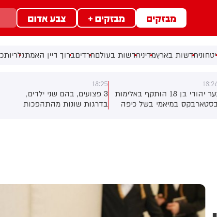
מבזקים
מבזקים +
צבע אדום
טחוני
חדשות בארץ
מדיני
חדשות בעולם
חרדים
ברוך דיין האמת
גלריות
כל
18:25
18:2
נער יהודי בן 18 הותקף באלימות
3 פצועים, בהם שני ילדים,
סטארבקס במיאמי בשל כיפה
בדרגות שונות מהתהפכות
לבש. צ'יבון חואניטה פאלמר
טרקטורון סמוך לחוף הצפוני
(43) התנפלה עליו ללא התגרות,
באשדוד. צוותי מד"א העניקו
יכתה אותו בטלפון סלולרי
להם טיפול רפואי בזירה
ניסתה לפגוע בו עם כיסא ברזל
וך צעקות שטנה. עוברי אורח
ילצו את הנער שמצא מקלט
שירותים, ופאלמר נעצרה על ידי
משטרה המקומית.