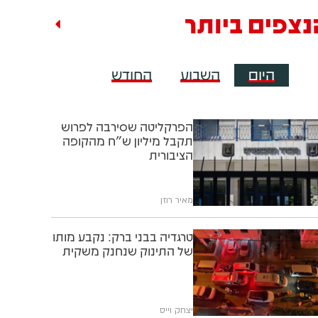
נצפים ביותר
היום
השבוע
החודש
הפרקליטה שסירבה לפרוש
תקבל מיליון ש"ח מהקופה
הציבורית
מאיר רוזן
טרגדיה בבני ברק: נקבע מותו
של התינוק שנחנק משקית
יצחק וייס