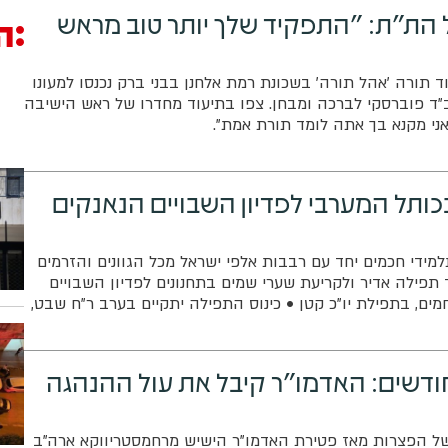
הת"ת: "התפקיד שלך יותר טוב מראש
ה
ד תורה 'אהל תורה' בשכונת רמת אלחנן בבני ברק נכנסו למעונו
ד פוברסקי לברכה ומבחן. צפו בתיעוד מחדרו של ראש הישיבה
ני מקנא בך אתה לומד תורת אמת".
ותל המערבי לפדיון השבויים הנאנקים
למידי חכמים יחד עם רבבות אלפי ישראל מכל הגוונים והזרמים
תפילה אדיר ולקריעת שערי שמים בתחנונים לפדיון השבויים
ם, בתפילת יו"כ קטן • כינוס התפילה יתקיים בערב ר"ח שבט,
יום רביעי הקרוב בשעה 15:30 אחה"צ ליד שריד בית מקדשנו - הכותל המערבי •
ית בלבד ובאוטובוסים ישירים מכל רחבי הארץ
דשים: האדמו"ר קיבל את עול ההנהגה
ל הפצרות מאז פטירת האדמו"ר הישיש מרחמסטריווקא ארה"ב