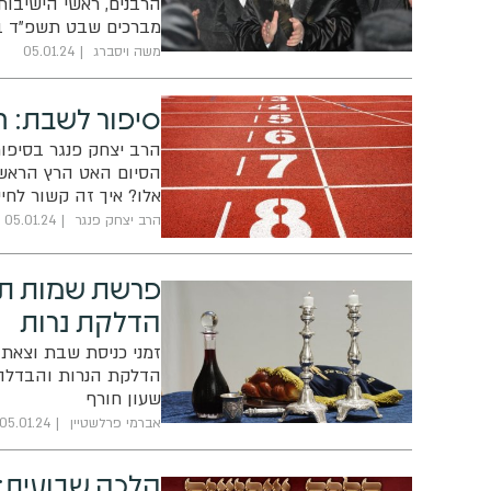
הרבנים, ראשי הישיבות
מברכים שבט תשפ"ד באר
'קו הסקופים' ו'קול בח
משה ויסברג
05.01.24
סיפור לשבת: ח
הרב יצחק פנגר בסיפו
הסיום האט הרץ הראשו
אלו? איך זה קשור לחי
הרב יצחק פנגר
05.01.24
פרשת שמות תש
הדלקת נרות
זמני כניסת שבת וצאת
שעון חורף
אברמי פרלשטיין
05.01.24
הלכה שבועית: 