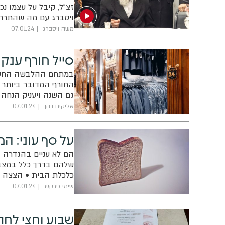
זצ"ל, קיבל על עצמו נכ
ויסברג עם מה שהתרחש
דודיו האדמו"רים. האז
משה ויסברג
07.01.24
סייל חורף ענק של B 20-30%
במתחם ההלבשה החסידי 
החורף המדובר ביותר בצ
גם השנה ויעניק הנחה למוצרי ההלבשה 
אליקים דהן
07.01.24
על סף עוני: ה
הם לא עניים בהגדרה ה
שלהם בדרך כלל במצב 
כלכלת הבית • הצצה 
שימי פרקש
07.01.24
שבוע וחצי לחת