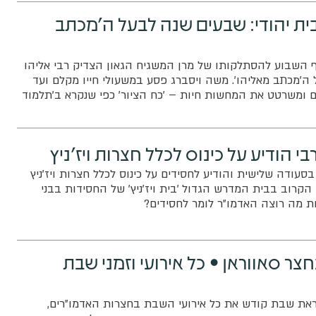
בית יהודי: שבעים שנה לבעל ה'מכתב
 השבוע להסתלקותו של מרן המשגיח הגאון הצדיק רבי אליהו
 ה'מכתב מאליהו'. משה ויסברג פסע במשעולי חייו מקלם ועד
 ומשרטט את המחשות חיות – 'כח הציור' כפי שנקרא ב'תלמוד
י הודיע על כינוס לכלל חצרות ויז'ניץ
 בסעודה שלישית והודיע לחסידים על כינוס לכלל חצרות ויז'ניץ
י הקרוב בבית המדרש הגדול 'בית ויז'ניץ' של החסידות בבני
ת מה רוצה האדמו"ר לומר לחסידים?
צר סאווראן • כל אירועי וזמני שבת
קראת שבת קודש את כל אירועי השבת בחצרות האדמו"רים,