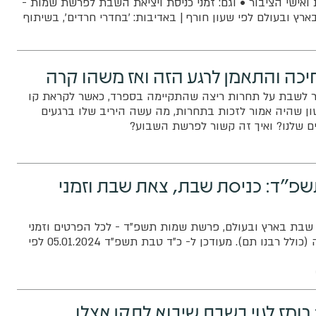
 ואישי הציבור • וגם: זמני כניסת ויציאת השבת לפרשת שמות -
ץ ובעולם לפי שעון חורף | באדיבות: 'בחדרי חרדים', בשיתוף
צרות
יכה והתאמן לרגע הזה ואז משהו קרה
ר לשבת על תחרות ריצה שהתקיימה בספרד, כאשר לקראת קו
ן שהיה אמור לזכות בתחרות, מה עשה היריב שלו ברגעים
ים שלנו? ואיך זה קשור לפרשת השבוע?
פ"ד: כניסת שבת, צאת שבת וזמני
 שבת בארץ ובעולם, פרשת שמות תשפ"ד - לכל הפרטים וזמני
הדלקת הנרות והבדלה (כולל רבנו תם). מעודכן ל- כ"ד טבת תשפ"ד 05.01.2024 לפי
רומז לגוי בשבת שיבוא לתקן אצלו