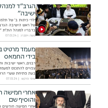
הגרב"ד למנהל 
ישיבה"
ילדי כיתות ב' של תלמו
של ראש הישיבה הגרב"
בדבריו למנהל הת"ת "א
משה ויסברג
07.01.24
מעמד מרטיט בכ
בידי החמאס
רבנים, ראשי ישיבות ות
צפויים להתכנס למעמד 
בעת פתיחת שערי הרחמי
שימי פרקש
07.01.24
ההגעה בתחבורה ציבור
אחרי חמישה חו
והוסיף שם
אחרי חמישה חודשים ש