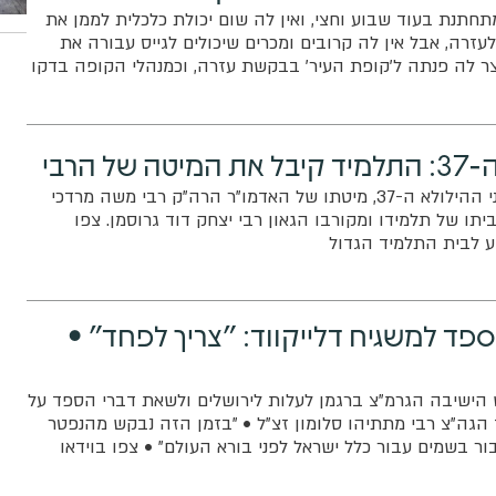
מתחתנת בעוד שבוע וחצי, ואין לה שום יכולת כלכלית לממן את
עזרה, אבל אין לה קרובים ומכרים שיכולים לגייס עבורה את
 לה פנתה ל'קופת העיר' בבקשת עזרה, וכמנהלי הקופה בדקו
ל הרבי
מיטתו שלימה: רגע לפני ההילולא ה-37, מיטתו של האדמו"ר הרה"ק רבי משה מרדכי
תו של תלמידו ומקורבו הגאון רבי יצחק דוד גרוסמן. צפו
 לבית התלמיד הגדול
ספד למשגיח דלייקווד: "צריך לפחד" •
הישיבה הגרמ"צ ברגמן לעלות לירושלים ולשאת דברי הספד על
ד הגה"צ רבי מתתיהו סלומון זצ"ל • "בזמן הזה נבקש מהנפטר
ור בשמים עבור כלל ישראל לפני בורא העולם" • צפו בוידאו