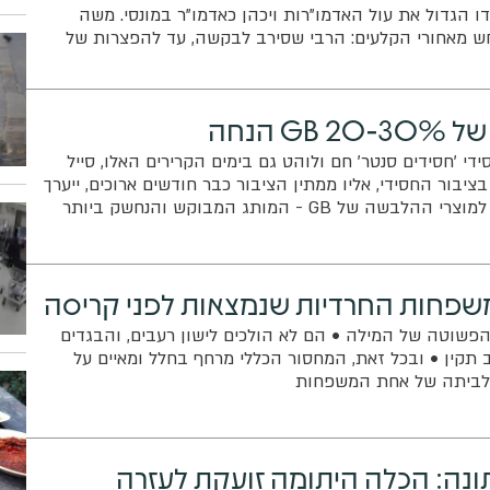
דו הגדול את עול האדמו"רות ויכהן כאדמו"ר במונסי. משה
 מאחורי הקלעים: הרבי שסירב לבקשה, עד להפצרות של
ינו להקלטה של הרבי במוצאי שבת
G הנחה
'חסידים סנטר' חם ולוהט גם בימים הקרירים האלו, סייל
יבור החסידי, אליו ממתין הציבור כבר חודשים ארוכים, ייערך
של GB - המותג המבוקש והנחשק ביותר
משפחות החרדיות שנמצאות לפני קריסה
פשוטה של המילה • הם לא הולכים לישון רעבים, והבגדים
תקין • ובכל זאת, המחסור הכללי מרחף בחלל ומאיים על
לביתה של אחת המשפחות
ונה: הכלה היתומה זועקת לעזרה