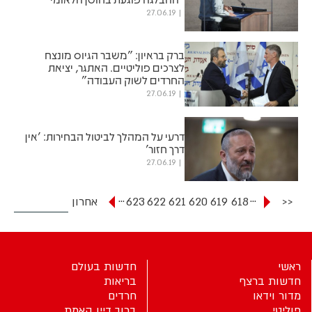
27.06.19
ברק בראיון: ״משבר הגיוס מונצח
לצרכים פוליטיים. האתגר, יציאת
החרדים לשוק העבודה״
27.06.19
דרעי על המהלך לביטול הבחירות: 'אין
דרך חזור'
27.06.19
...
...
<<
618
619
620
621
622
623
אחרון
ראשי
חדשות בעולם
חדשות ברצף
בריאות
מדור וידאו
חרדים
פוליטי
ברוך דיין האמת