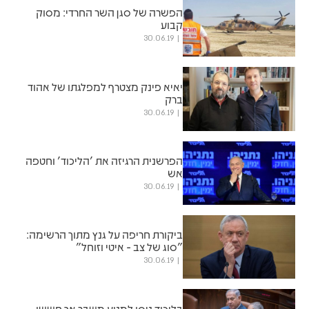
הפשרה של סגן השר החרדי: מסוק
קבוע
30.06.19
יאיא פינק מצטרף למפלגתו של אהוד
ברק
30.06.19
הפרשנית הרגיזה את 'הליכוד' וחטפה
אש
30.06.19
ביקורת חריפה על גנץ מתוך הרשימה:
"סוג של צב - איטי וזוחל"
30.06.19
בליכוד ניסו למנוע משבר אך חששו