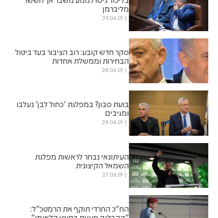
מליברמן
29.06.19
סקר חדש קובע: רוב הציבור בעד ביטול
הבחירות וממשלת אחדות
28.06.19
בועת סבון? במפלגת 'כחול לבן' נעלבו
ומגיבים
28.06.19
העיתונאי נבחר לראשות מפלגת
השמאל הקיצונית
27.06.19
הח״כ החרדי תוקף את הרמטכ״ל:
"ההבלגה פוגעת בחוסן הלאומי"