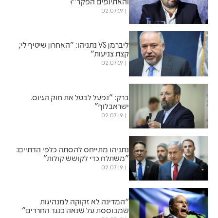
והאתיופים הפקר"?
02.07.19
‏ליברמן VS נתניהו: "האחרון שיטיף לי;
קצת צניעות״
02.07.19
ברק: "נפעל לבטל את חוק הגיוס.
ישראבלוף"
02.07.19
נתניהו מתייחס להסתה כלפי הדתיים:
"משתלח כדי לקושש קולות"
02.07.19
“המדינה לא זקוקה למנהיגות
שמבוססת על שנאה כנגד החרדים”