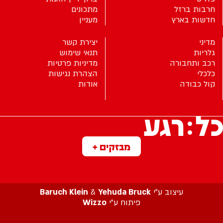
חרבות ברזל
מתכונים
חדשות בארץ
מעניין
מדיני
יצירת קשר
גלריות
תנאי שימוש
רכב ותחבורה
מדיניות פרטיות
כלכלי
הצהרת נגישות
קול כבודה
אודות
מבזקים +
עיצוב ע”י
Yehuda Bruck
&
Baruch Klein
פיתוח ע”י
Wizzo