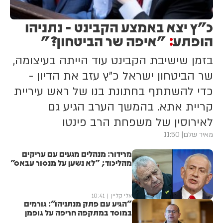
כ"ץ יצא באמצע הקבינט - נתניהו
הופתע
"איפה שר הביטחון?"
:
בזמן שישיבת הקבינט עוד הייתה בעיצומה,
שר הביטחון ישראל כ"ץ עזב את הדיון -
כדי להשתתף בחתונת בנו של ראש עיריית
קריית אתא. בהמשך הערב הגיע גם
לאירוסין של משפחת הרב פינטו
מאיר שלם
11:50
מרידור: מנהלים מגעים עם עריקים
מהליכוד; "לא נשען על מנסור עבאס"
אלי קליין
10:41
"הגיע עם פתק מנתניהו": גורמים
במוסד במתקפה חריפה על גופמן