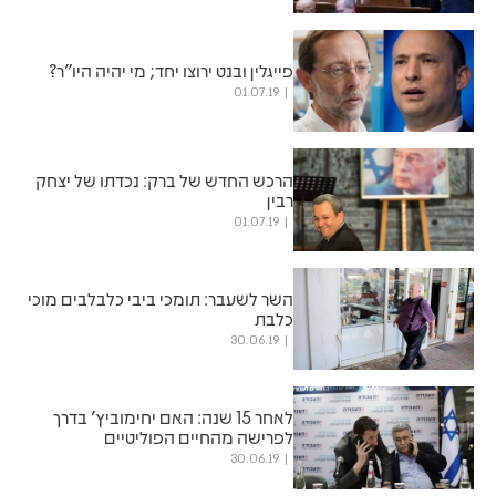
פייגלין ובנט ירוצו יחד; מי יהיה היו"ר?
01.07.19
הרכש החדש של ברק: נכדתו של יצחק
רבין
01.07.19
השר לשעבר: תומכי ביבי כלבלבים מוכי
כלבת
30.06.19
לאחר 15 שנה: האם יחימוביץ' בדרך
לפרישה מהחיים הפוליטיים
30.06.19