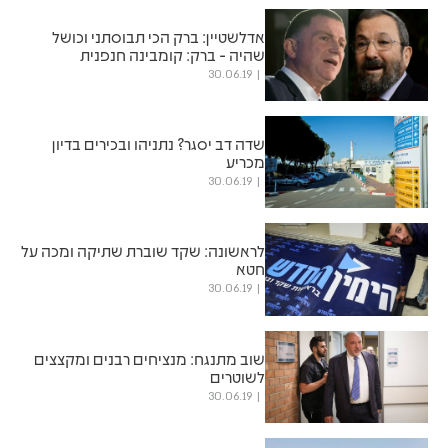
אדלשטיין: ברק הכי תבוסתני וכושל
שהיה - ברק: קומבינה חנפנית
30.06.19
שדה דב יסגר? נתניהו ובכירים בדיון
מכריע
30.06.19
לראשונה: שקד שוברת שתיקה ומכה על
חטא
30.06.19
שוב מתנגח: מנציחים רבנים ומקצצים
לשוטרים
30.06.19