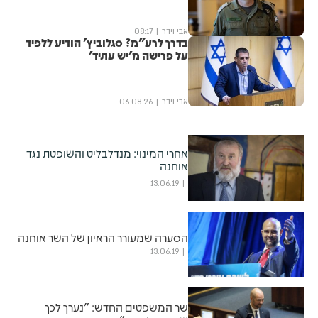
אבי וידר
08:17
בדרך לרע"מ? סגלוביץ' הודיע ללפיד
על פרישה מ'יש עתיד'
אבי וידר
06.08.26
אחרי המינוי: מנדלבליט והשופטת נגד
אוחנה
13.06.19
הסערה שמעורר הראיון של השר אוחנה
13.06.19
שר המשפטים החדש: "נערך לכך