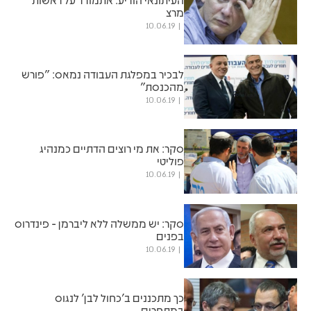
מרצ
10.06.19
לבכיר במפלגת העבודה נמאס: "פורש
מהכנסת"
10.06.19
סקר: את מי רוצים הדתיים כמנהיג
פוליטי
10.06.19
סקר: יש ממשלה ללא ליברמן - פינדרוס
בפנים
10.06.19
כך מתכננים ב'כחול לבן' לנגוס
במתחרים