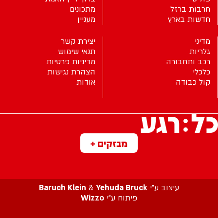
חרבות ברזל
מתכונים
חדשות בארץ
מעניין
מדיני
יצירת קשר
גלריות
תנאי שימוש
רכב ותחבורה
מדיניות פרטיות
כלכלי
הצהרת נגישות
קול כבודה
אודות
מבזקים +
עיצוב ע”י
Yehuda Bruck
&
Baruch Klein
פיתוח ע”י
Wizzo