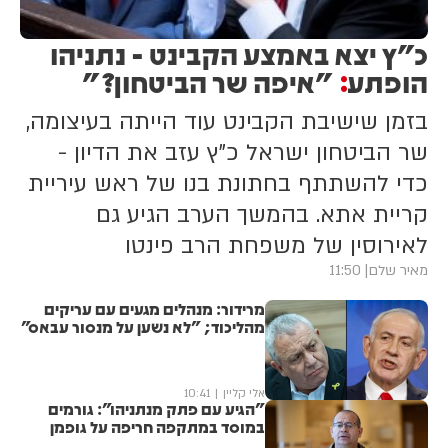
כ"ץ יצא באמצע הקבינט - נתניהו
הופתע
"איפה שר הביטחון?"
:
בזמן שישיבת הקבינט עוד הייתה בעיצומה,
שר הביטחון ישראל כ"ץ עזב את הדיון -
כדי להשתתף בחתונת בנו של ראש עיריית
קריית אתא. בהמשך הערב הגיע גם
לאירוסין של משפחת הרב פינטו
מאיר שלם
11:50
מרידור: מנהלים מגעים עם עריקים
מהליכוד; "לא נשען על מנסור עבאס"
אלי קליין
10:41
"הגיע עם פתק מנתניהו": גורמים
במוסד במתקפה חריפה על גופמן