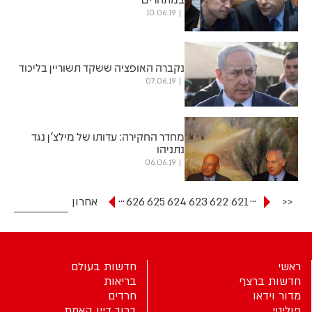
10.06.19
נקברה האופציה ששקד תשוריין בליכוד
07.06.19
מחדר החקירה: עדותו של מילצ'ן נגד
נתניהו
06.06.19
...
...
<<
621
622
623
624
625
626
אחרון
ראשי
חדשות בעולם
חדשות ברצף
בריאות
מדור וידאו
חרדים
פוליטי
ברוך דיין האמת