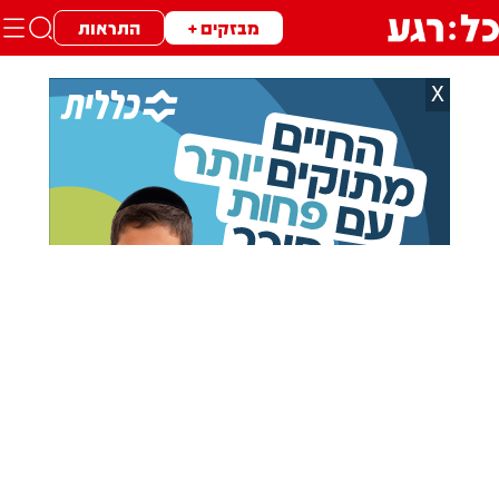
מבזקים +
התראות
X