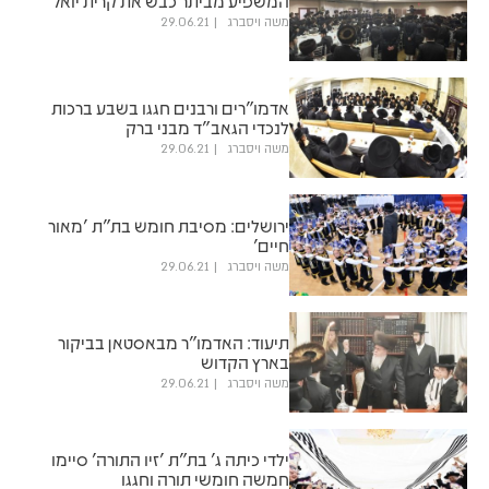
המשפיע מביתר כבש את קרית יואל
משה ויסברג
29.06.21
אדמו"רים ורבנים חגגו בשבע ברכות
לנכדי הגאב"ד מבני ברק
משה ויסברג
29.06.21
ירושלים: מסיבת חומש בת"ת 'מאור
חיים'
משה ויסברג
29.06.21
תיעוד: האדמו"ר מבאסטאן בביקור
בארץ הקדוש
משה ויסברג
29.06.21
ילדי כיתה ג' בת"ת 'זיו התורה' סיימו
חמשה חומשי תורה וחגגו