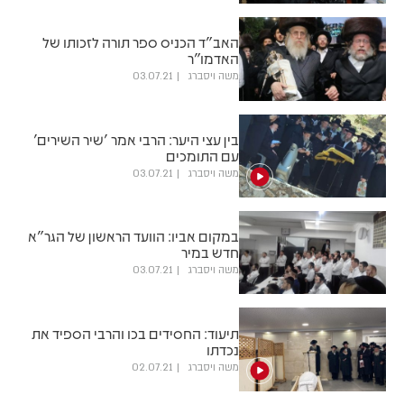
האב"ד הכניס ספר תורה לזכותו של
האדמו"ר
משה ויסברג
03.07.21
בין עצי היער: הרבי אמר 'שיר השירים'
עם התומכים
משה ויסברג
03.07.21
במקום אביו: הוועד הראשון של הגר"א
חדש במיר
משה ויסברג
03.07.21
תיעוד: החסידים בכו והרבי הספיד את
נכדתו
משה ויסברג
02.07.21