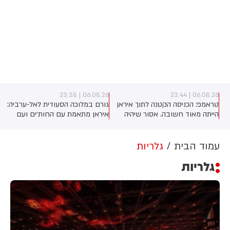
06.08.26 | 23:38
06.08.26 | 23:44
טראמפ: הכניסה הקטנה לתוך איראן
גורם במלוכה הסעודית לאל-ערביה:
הייתה מאוד חשובה. אסור שיהיה
איראן מתאמת עם החות׳ים ועם
להם נשק גרעיני. זה חשוב למזה"ת
המיליציות בעיראק מתקפה כנגד
ולעולם
הממלכה
עמוד הבית
גלריות
גלריות