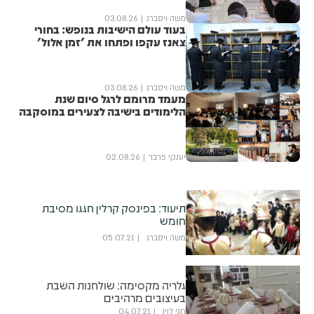
משה ויסברג
03.08.26
בעוד עולם הישיבות בנופש: בחורי
צאנז עקפו ופתחו את 'זמן אלול'
משה ויסברג
03.08.26
מעמד מרומם לרגל סיום שנת
הלימודים בישיבה לצעירים במוסקבה
יענקי פרבר
02.08.26
תיעוד: בפינסק קרלין חגגו מסיבת
חומש
משה ויסברג
05.07.21
גלריה מקסימה: שולחנות השבת
בעיצובים מרהיבים
חני לוין
04.07.21