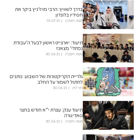
בדרך לשוויץ: הרבי מויז'ניץ ביקר את
חסידיו בלונדון
משה ויסברג
01.07.21
תיעוד: יארצייט ראשון לבעל ה'עבודת
נפתלי' מצאנז
משה ויסברג
30.06.21
גלריית הקריקטורות של השבוע: נותנים
לחתול לשמור על החלב
חני לוין
30.06.21
תיעוד ענק: עצרת י"א חודש בחצר
סאדיגורה
משה ויסברג
30.06.21