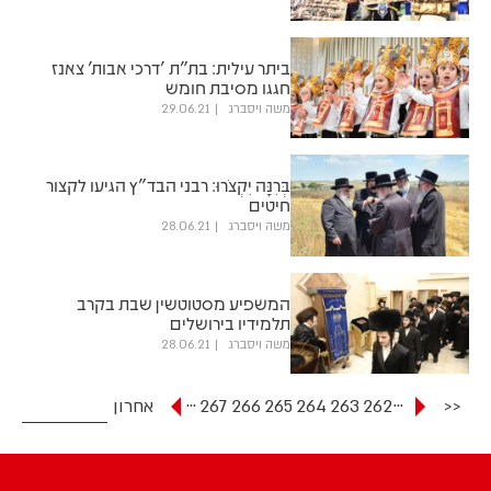
ביתר עילית: בת"ת 'דרכי אבות' צאנז
חגגו מסיבת חומש
משה ויסברג
29.06.21
בְּרִנָּה יִקְצֹרוּ: רבני הבד"ץ הגיעו לקצור
חיטים
משה ויסברג
28.06.21
המשפיע מסטוטשין שבת בקרב
תלמידיו בירושלים
משה ויסברג
28.06.21
...
...
<<
262
263
264
265
266
267
אחרון