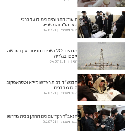
תיעוד: התאומים נימולו על ברכי
האדמו"ר והמשפיע
משה ויסברג
04.07.21
מדהים: 20 נשרים נתפסו בעין העדשה
• צפו בגלריה
חני לוין
04.07.21
הבנש"ק לבית ראדשומילא וסטראפקוב
הוכנס בברית
משה ויסברג
04.07.21
הגאב"ד רקד עם נינו החתן בבית מדרשו
משה ויסברג
04.07.21