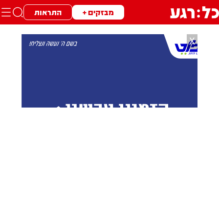
מבזקים +
התראות
X