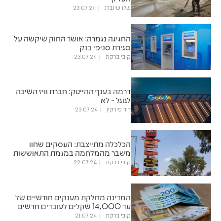
שלו שינברג
23.07.24
החגיגה נגמרה: אושר החוק שיקשה על
סגירת סניפי בנק
קובי ברקת
23.07.24
דרמה בענף ההייטק: חברת וויז השיבה
לגוגל - לא
דוד סירקין
23.07.24
הכלכלה מתייצבת: העסקים שחוו
משבר מהמלחמה במגמת התאוששות
קובי ברקת
22.07.24
המדינה מחלקת מענקים חודשיים של
עד 14,000 שקלים לעובדים חדשים
קובי ברקת
21.07.24