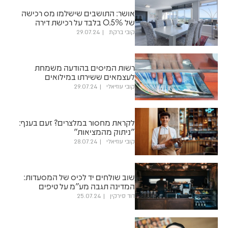
אושר: התושבים שישלמו מס רכישה
של 0.5% בלבד על רכישת דירה
קובי ברקת
29.07.24
רשות המיסים בהודעה משמחת
לעצמאים ששירתו במילואים
קובי עוזיאלי
29.07.24
לקראת מחסור במלצרים? זעם בענף:
"ניתוק מהמציאות"
קובי עוזיאלי
28.07.24
שוב שולחים יד לכיס של המסעדות:
המדינה תגבה מע"מ על טיפים
דוד סירקין
25.07.24