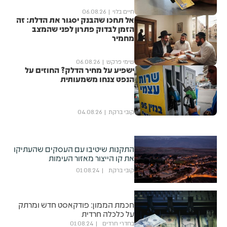
חיים בלוי
06.08.26
אל תחכו שהבנק יסגור את הדלת: זה
הזמן לבדוק פתרון לפני שהמצב
מחמיר
שימי פרקש
06.08.26
ישפיע על מחיר הדלק? החוזים על
הנפט צנחו משמעותית
קובי ברקת
04.08.26
התקנות שיטיבו עם העסקים שהעתיקו
את קו הייצור מאזור העימות
קובי ברקת
01.08.24
חכמת הממון: פודקאסט חדש ומרתק
על כלכלה חרדית
בחדרי חרדים
01.08.24