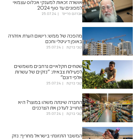
אושרה זכאות למענקי אכלוס עצמאי
למפונים עד סוף 2024
אברהם פריינד
25.07.24
מהפכה של ממש: רישום הערת אזהרה
באופן דיגיטלי וחכם
קובי ברקת
25.07.24
שטחים חקלאיים נרחבים משמשים
לפעילות צבאית: "נזקים של עשרות
אלפי דונם"
קובי ברקת
25.07.24
החברה שינתה משהו במוצר? היא
תחוייב לעדכן את הצרכנים
קובי ברקת
25.07.24
המשבר התזונתי בישראל מחריף: נזק