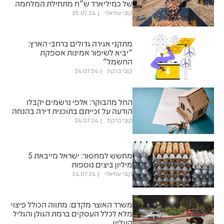
של כמיליארד ש"ח מתחילת המלחמה
קובי עוזיאלי
25.07.24
מתקני אגירה גדולים ברחבי הארץ:
"יביא לשיפור אמינות אספקת
החשמל"
קובי ברקת
24.07.24
החל מהבוקר: אלפי נרשמים יקבלו
הודעה על זכייתם בתוכנית דירה בהנחה
קובי ברקת
24.07.24
מחשש למחסור: ישראל מייבאת 5
מיליון ביצים נוספות
קובי עוזיאלי
24.07.24
משרד האוצר מקדם: מתווה הכולל פיצוי
מלא לכלל העסקים ברמת הגולן והגליל
העליון