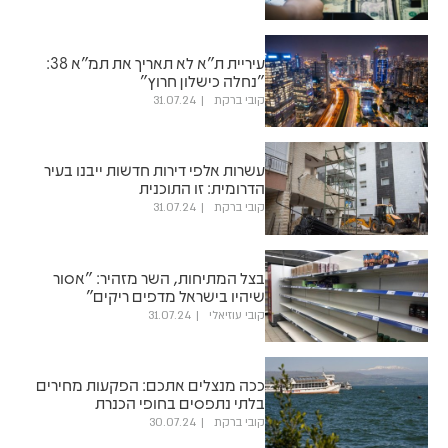
עיריית ת"א לא תאריך את תמ"א 38:
"נחלה כישלון חרוץ"
קובי ברקת
31.07.24
עשרות אלפי דירות חדשות ייבנו בעיר
הדרומית: זו התוכנית
קובי ברקת
31.07.24
בצל המתיחות, השר מזהיר: "אסור
שיהיו בישראל מדפים ריקים"
קובי עוזיאלי
31.07.24
ככה מנצלים אתכם: הפקעות מחירים
בלתי נתפסים בחופי הכנרת
קובי ברקת
30.07.24