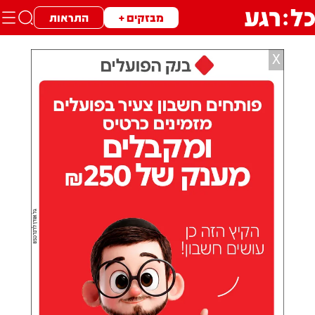
מבזקים +
התראות
X