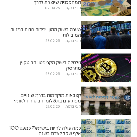
המהפכנית שיוצאת לדרך
קובי ברקת
02.03.25
סערה בשוק ההון: ירידות חדות במניות
המובילות
קובי ברקת
28.02.25
טלטלה בשוק הקריפטו: הביטקוין
מתרסק
קובי ברקת
28.02.25
קצבאות מוקדמות בדרך: שינויים
מפתיעים בתשלומי הביטוח הלאומי
קובי ברקת
27.02.25
כמה עולה לחיות בישראל? כמעט 100
אלף שקל לאדם בשנה