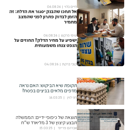
חיים בלוי
06.08.26
אל תחכו שהבנק יסגור את הדלת: זה
הזמן לבדוק פתרון לפני שהמצב
מחמיר
שימי פרקש
06.08.26
ישפיע על מחיר הדלק? החוזים על
הנפט צנחו משמעותית
קובי ברקת
04.08.26
תקופת שיא הביקוש: האם נראה
מדפים מלאים בביצים בפסח?
חני לוין
16.03.25
תוצאה של כיפופי ידיים: הממשלה
תבצע קיצוץ של 3 מליארד ש"ח
אברהם פריינד
15.03.25