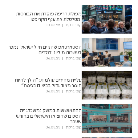
מפולת חריפה פוקדת את הבורסות
ומטלטלת את ענף הקריפטו
קובי ברקת
10.03.25
הסטארטאפ שהקים חייל ישראלי נמכר
בעשרות מיליוני דולרים
קובי ברקת
06.03.25
עליית מחירים עולמית: "הולך להיות
חוסר מאוד גדול בביצים בפסח"
קובי ברקת
06.03.25
ההתאוששות במשק נמשכת: זה
הסכום שהוציאו הישראלים בחודש
שעבר
קובי ברקת
06.03.25