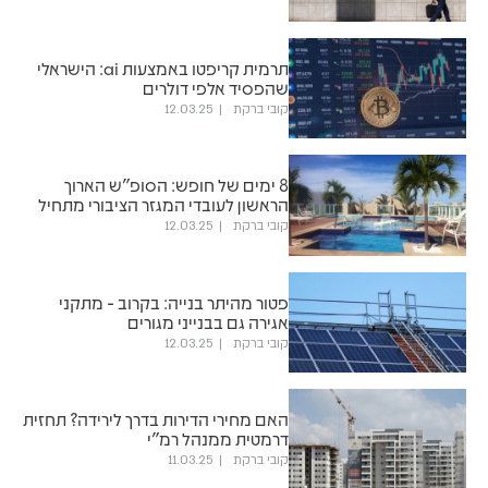
תרמית קריפטו באמצעות ai: הישראלי
שהפסיד אלפי דולרים
קובי ברקת
12.03.25
8 ימים של חופש: הסופ"ש הארוך
הראשון לעובדי המגזר הציבורי מתחיל
קובי ברקת
12.03.25
פטור מהיתר בנייה: בקרוב - מתקני
אגירה גם בבנייני מגורים
קובי ברקת
12.03.25
האם מחירי הדירות בדרך לירידה? תחזית
דרמטית ממנהל רמ"י
קובי ברקת
11.03.25