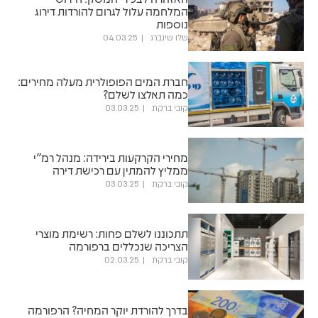
המלחמה עלול לגרום להורדות דירוג
נוספות
שלו שינברג
04.03.25
חברת המים הפופולרית מעלה מחירים:
כמה תאלצו לשלם?
קובי ברקת
03.03.25
מחירי הקרקעות בירידה: מנהל רמ"י
ממליץ להמתין עם רכישת דירה
קובי ברקת
03.03.25
תתכוננו לשלם פחות: רשימת מוצרי
הצריכה שנכללים ברפורמה
קובי ברקת
02.03.25
בדרך להורדת יוקר המחיה? הרפורמה