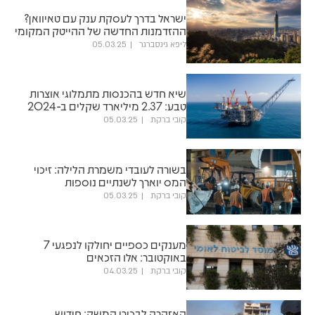
ישראל בדרך לעסקת ענק עם טאיוואן?
ההזדמנות החדשה של ההייטק המקומי
ליפא גינסברגר
05.03.25
שיא חדש בהכנסות מתמלוגי אוצרות
טבע: 2.37 מיליארד שקלים ב-2024
קובי ברקת
05.03.25
בשורה לעובדי משמרת הלילה: זיכוי
המס יוארך לשנתיים נוספות
קובי ברקת
05.03.25
מענקים כספיים יחולקו לנפגעי 7
באוקטובר: אלו הזכאים
קובי ברקת
04.03.25
האזהרה לבכירי המשק: חידוש