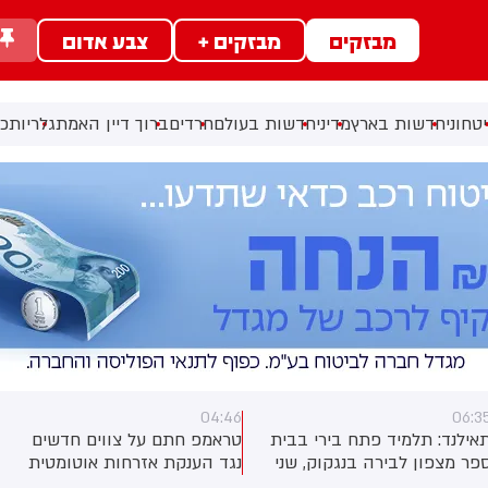
מבזקים
מבזקים +
צבע אדום
טחוני
חדשות בארץ
מדיני
חדשות בעולם
חרדים
ברוך דיין האמת
גלריות
כל
04:46
06:3
אילנד: תלמיד פתח בירי בבית
טראמפ חתם על צווים חדשים
פר מצפון לבירה בנגקוק, שני
נגד הענקת אזרחות אוטומטית
למידים אחרים נפצעו
לילדי זרים הנולדים בארה"ב.