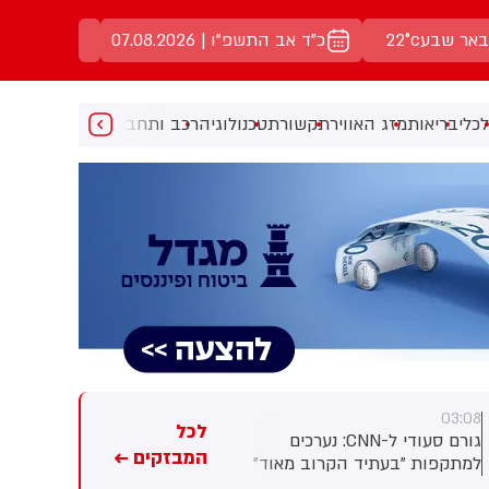
באר שבע
22°c
כ"ד אב התשפ"ו | 07.08.2026
כלי
בריאות
מזג האוויר
תקשורת
טכנולוגיה
רכב ותחבורה
מעניין
מוזיקה
מ
01:41
03:08
לכל
גורם סעודי ל-CNN: נערכים
מקורות לרויטרס: טורקיה,
המבזקים ←
למתקפות "בעתיד הקרוב מאוד"
סעודיה ופקיסטן יחתמו היום על
על נמלים ונמלי תעופה מצד
הסכם הגנה משותף