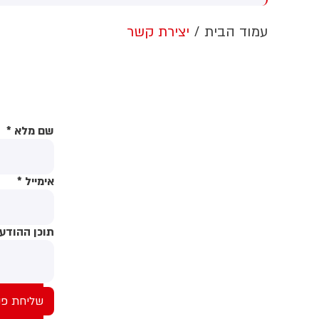
עודי מוחמד בן סלמאן וראש
שלת פקיסטן שהבאז שריף
עמוד הבית
יצירת קשר
י לחתום על הסכם שיתוף
עולה הביטחוני בין המדינות
שם מלא
*
אימייל
*
תוכן ההודע