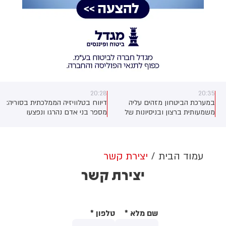
20:28
20:35
במערכת הביטחון מזהים עליה
דיווח בטלוויזיה הממלכתית בסוריה:
משמעותית ברצון ובניסיונות של
מספר בני אדם נהרגו ונפצעו
גורמי טרור להפעיל רחפני נפץ, כולל
בפיצוץ שאירע באזור דמשק
רחפנים עם סיב אופטי - מתוך ערי
ישראל - ולכוון אותם למגוון יעדים
ברחבי הארץ. בדיונים ביטחוניים
עמוד הבית
יצירת קשר
שנערכו בימים האחרונים, כולל דיון
יצירת קשר
דחוף היום בהובלת שר הביטחון
כ"ץ, עלה כי נכון לעכשיו - אין פתרון
יעיל מספיק שצפוי להיכנס לפעולה
מבצעית בזמן הקרוב - מה שמעורר
דאגה בקרב גורמי הביטחון
שם מלא
*
טלפון
*
(שפירא)