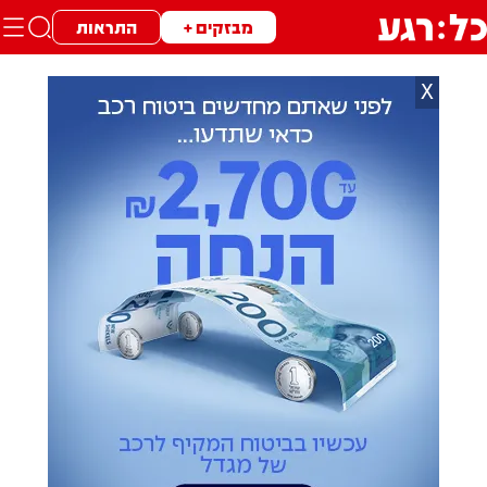
מבזקים +
התראות
X