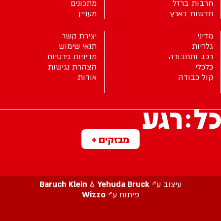
חרבות ברזל
מתכונים
חדשות בארץ
מעניין
מדיני
יצירת קשר
גלריות
תנאי שימוש
רכב ותחבורה
מדיניות פרטיות
כלכלי
הצהרת נגישות
קול כבודה
אודות
מבזקים +
עיצוב ע”י
Yehuda Bruck
&
Baruch Klein
פיתוח ע”י
Wizzo