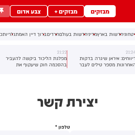
מבזקים
מבזקים +
צבע אדום
טחוני
חדשות בארץ
מדיני
חדשות בעולם
חרדים
ברוך דיין האמת
גלריות
כל
21:22
21:2
יווחים: איראן שיגרה בדקות
מפלגת הליכוד ביקשה להעביר
אחרונות מספר טילים לעבר
בהסכמה חוק שיעקוף את
צר הורמוז
החלטת סולברג האוסרת לדווח
על זהות המצביעים בקלפי;
באופוזיציה התנגדו: "זו החלטה
של יו"ר ועדת הבחירות ואין לנו
יצירת קשר
כוונה לערער עליה"
טלפון
*