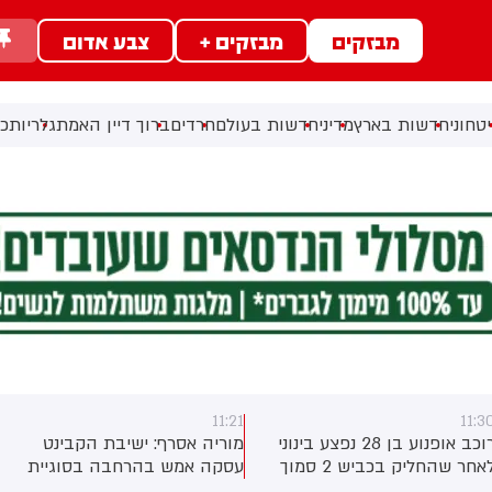
מבזקים
מבזקים +
צבע אדום
טחוני
חדשות בארץ
מדיני
חדשות בעולם
חרדים
ברוך דיין האמת
גלריות
כל
11:07
11:21
אופנוע בן 28 נפצע בינוני
מוריה אסרף: ישיבת הקבינט
מחירי המזון בעולם
לאחר שהחליק בכביש 2 סמוך
עסקה אמש בהרחבה בסוגיית
בנקודת השיא מזה 
יקים של
עזה ובהתקדמות ההסכם מול
זאת על רקע נזקי מז