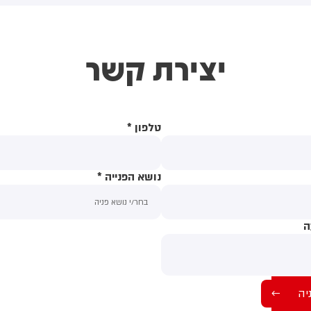
 רפואי ופינו
חמאס. השרים זעמו על רהמ על
והסלמה במלחמות 
איר בכפר
כך שהמידע שהוצג להם בעבר
המפרץ ובים השחור
ו
לגבי פרטי ההסכם - היה חלקי
ארגון המזון והחקל
יצירת קשר
בלבד
האו"ם. את העלייה 
לעומת חודש יוני, בי
החיטה (12)
טלפון
*
נושא הפנייה
*
ה
תוכן ההודעה