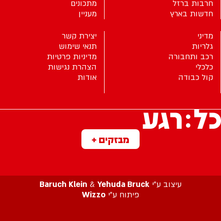
חרבות ברזל
מתכונים
חדשות בארץ
מעניין
מדיני
יצירת קשר
גלריות
תנאי שימוש
רכב ותחבורה
מדיניות פרטיות
כלכלי
הצהרת נגישות
קול כבודה
אודות
מבזקים +
עיצוב ע”י
Yehuda Bruck
&
Baruch Klein
פיתוח ע”י
Wizzo