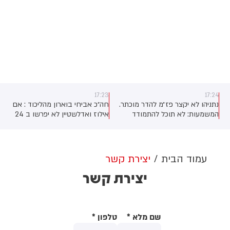
17:23
17:24
נתניהו לא יקצר פז״מ להדר מוכתר.
חה״כ אביחי בוארון מהליכוד : אם
המשמעות: לא תוכל להתמודד
אילוז ואדלשטיין לא יפרשו ב 24
בפריימריז בליכוד (יקי אדמקר)
השעות הקרובות, אפעל לכינוס
סיעת הליכוד על מנת לקדם הליך
של הכרזה עליהם כ"פורשים".
ם
‏״לבוחרי הליכוד מגיעים נציגים עם
עמוד הבית
יצירת קשר
אידיאולוגיה ברורה ועמוד שדרה -
יצירת קשר
ה
וכך גם יהיה״
שם מלא
*
טלפון
*