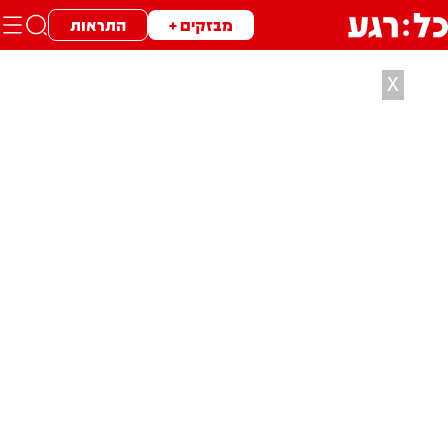
מבזקים +
התראות
X